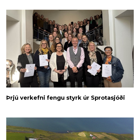
Þrjú verkefni fengu styrk úr Sprotasjóði