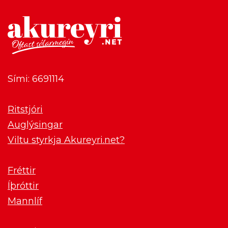
Sími: 6691114
Ritstjóri
Auglýsingar
Viltu styrkja Akureyri.net?
Fréttir
Íþróttir
Mannlíf