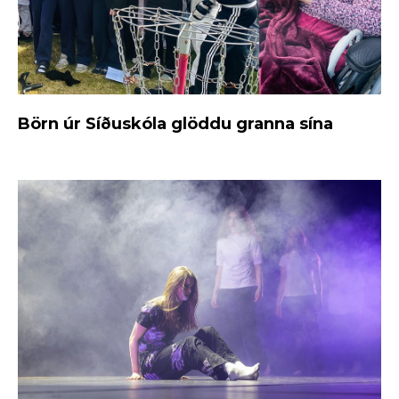
Börn úr Síðuskóla glöddu granna sína