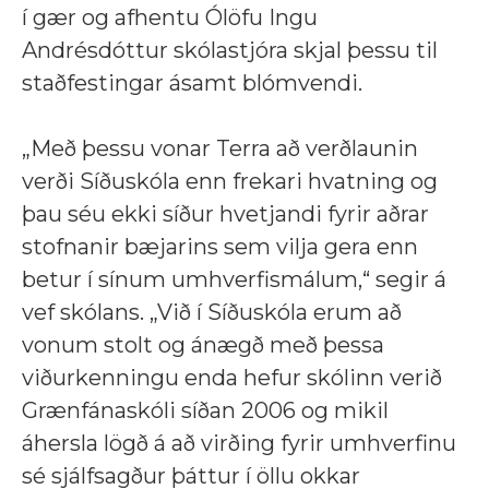
í gær og afhentu Ólöfu Ingu
Andrésdóttur skólastjóra skjal þessu til
staðfestingar ásamt blómvendi.
„Með þessu vonar Terra að verðlaunin
verði Síðuskóla enn frekari hvatning og
þau séu ekki síður hvetjandi fyrir aðrar
stofnanir bæjarins sem vilja gera enn
betur í sínum umhverfismálum,“ segir á
vef skólans.
„Við í Síðuskóla erum að
vonum stolt og ánægð með þessa
viðurkenningu enda hefur skólinn verið
Grænfánaskóli síðan 2006 og mikil
áhersla lögð á að virðing fyrir umhverfinu
sé sjálfsagður þáttur í öllu okkar