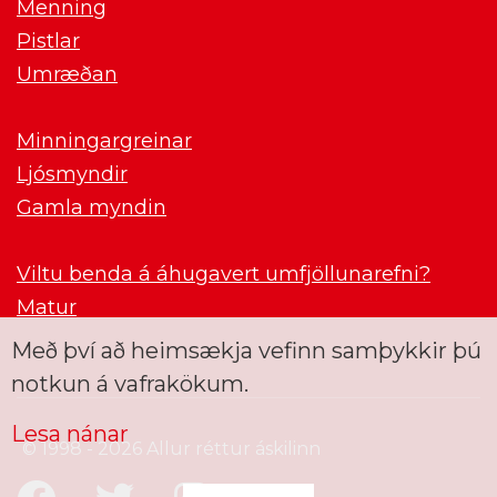
Menning
Pistlar
Umræðan
Minningargreinar
Ljósmyndir
Gamla myndin
Viltu benda á áhugavert umfjöllunarefni?
Matur
Með því að heimsækja vefinn samþykkir þú
notkun á vafrakökum.
Lesa nánar
© 1998 - 2026 Allur réttur áskilinn