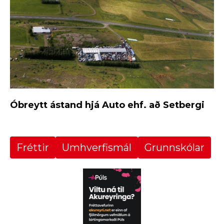
Óbreytt ástand hjá Auto ehf. að Setbergi
Fréttir
Umhverfismál
Grunnskólar