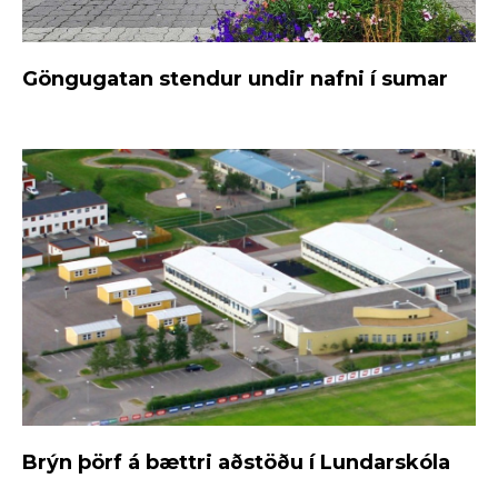
Göngugatan stendur undir nafni í sumar
Brýn þörf á bættri aðstöðu í Lundarskóla