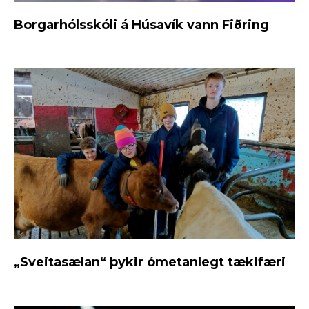
Borgarhólsskóli á Húsavík vann Fiðring
„Sveitasælan“ þykir ómetanlegt tækifæri