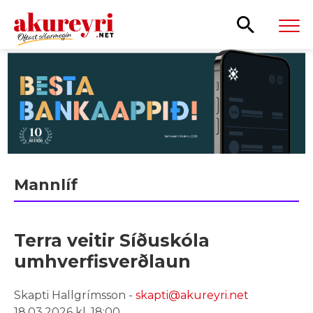
Leita
Mannlíf
Terra veitir Síðuskóla
umhverfisverðlaun
Skapti Hallgrímsson -
skapti@akureyri.net
18.03.2026 kl. 18:00