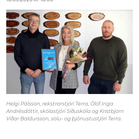
Helgi Pálsson, rekstrarstjóri Terra, Ólöf Inga
Andrésdóttir, skólastjóri Síðuskóla og Kristbjörn
Viðar Baldursson, sölu- og þjónustustjóri Terra.