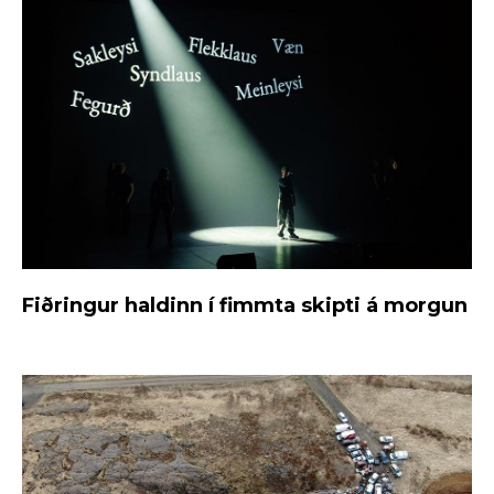
Fiðringur haldinn í fimmta skipti á morgun