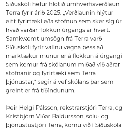
Síðuskóli hefur hlotið umhverfisverðlaun
Terra fyrir árið 2025. „Verðlaunin hlýtur
eitt fyrirtæki eða stofnun sem sker sig úr
hvað varðar flokkun úrgangs ár hvert.
Samkvæmt umsögn frá Terra varð
Síðuskóli fyrir valinu vegna þess að
marktækur munur er á flokkun á úrgangi
sem kemur frá skólanum miðað við aðrar
stofnanir og fyrirtæki sem Terra
þjónustar,“ segir á vef skólans þar sem
greint er frá tíðindunum.
Þeir Helgi Pálsson, rekstrarstjóri Terra, og
Kristbjörn Viðar Baldursson, sölu- og
þjónustustjóri Terra, komu við í Síðuskóla