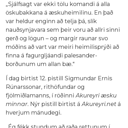
„Sjálfsagt var ekki tölu komandi á alla
öskubakkana á æskuheimilinu. En það
var heldur enginn að telja þá, slík
nauðsynjavara sem þeir voru að allri sinni
gerð og lögun – og margir raunar svo
móðins að vart var meiri heimilisprýði að
finna á fagurgljáandi palesander-
borðunum um allan bæ.“
Í dag birtist 12. pistill Sigmundar Ernis
Rúnarssonar, rithöfundar og
fjölmiðlamanns, í röðinni
Akureyri æsku
minnar
. Nýr pistill birtist á
Akureyri.net
á
hverjum mánudegi.
„Ég fékk stundum að raða rettunum í