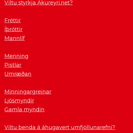
Viltu styrkja Akureyri.net?
Fréttir
Íþróttir
Mannlíf
Menning
Pistlar
Umræðan
Minningargreinar
Ljósmyndir
Gamla myndin
Viltu benda á áhugavert umfjöllunarefni?