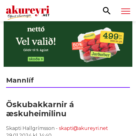
Leita
Mannlíf
Öskubakkarnir á
æskuheimilinu
Skapti Hallgrímsson -
skapti@akureyri.net
29.01.2024 kl. 14:40