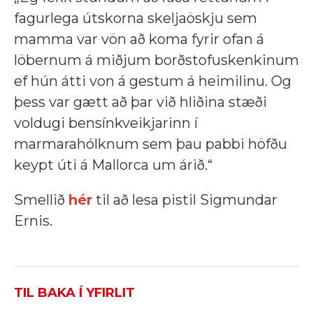
fagurlega útskorna skeljaöskju sem
mamma var vön að koma fyrir ofan á
löbernum á miðjum borðstofuskenkinum
ef hún átti von á gestum á heimilinu. Og
þess var gætt að þar við hliðina stæði
voldugi bensínkveikjarinn í
marmarahólknum sem þau pabbi höfðu
keypt úti á Mallorca um árið.“
Smellið
hér
til að lesa pistil Sigmundar
Ernis.
TIL BAKA Í YFIRLIT