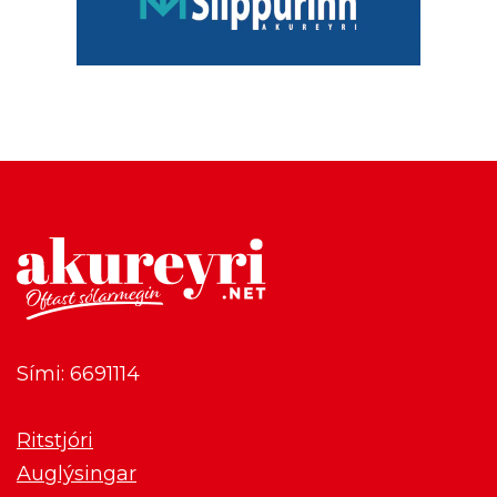
Sími: 6691114
Ritstjóri
Auglýsingar