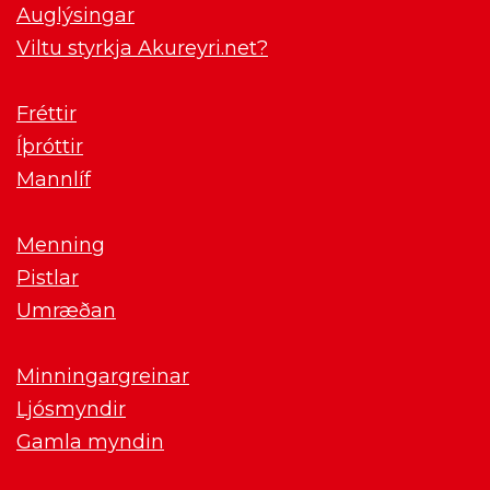
Auglýsingar
Viltu styrkja Akureyri.net?
Fréttir
Íþróttir
Mannlíf
Menning
Pistlar
Umræðan
Minningargreinar
Ljósmyndir
Gamla myndin