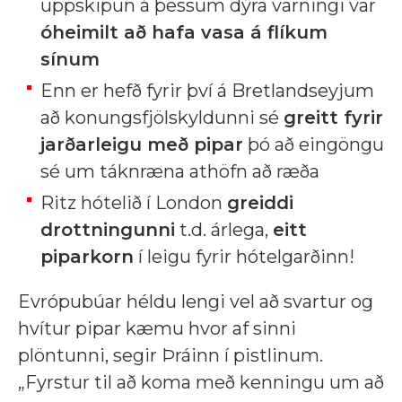
uppskipun á þessum dýra varningi var
óheimilt að hafa vasa á flíkum
sínum
Enn er hefð fyrir því á Bretlandseyjum
að konungsfjölskyldunni sé
greitt fyrir
jarðarleigu með pipar
þó að eingöngu
sé um táknræna athöfn að ræða
Ritz hótelið í London
greiddi
drottningunni
t.d. árlega,
eitt
piparkorn
í leigu fyrir hótelgarðinn!
Evrópubúar héldu lengi vel að svartur og
hvítur pipar kæmu hvor af sinni
plöntunni, segir Þráinn í pistlinum.
„Fyrstur til að koma með kenningu um að