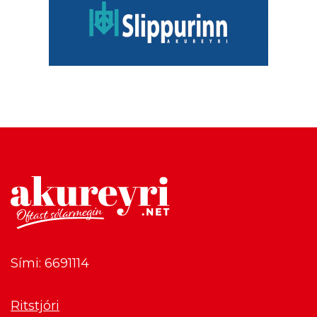
Sími: 6691114
Ritstjóri