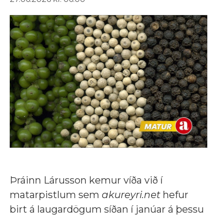
Þráinn Lárusson kemur víða við í
matarpistlum sem
akureyri.net
hefur
birt á laugardögum síðan í janúar á þessu