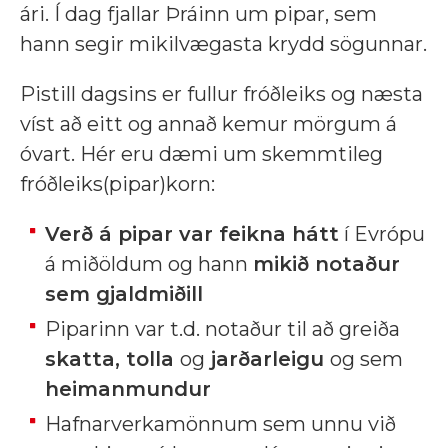
ári. Í dag fjallar Þráinn um pipar, sem
hann segir mikilvægasta krydd sögunnar.
Pistill dagsins er fullur fróðleiks og næsta
víst að eitt og annað kemur mörgum á
óvart. Hér eru dæmi um skemmtileg
fróðleiks(pipar)korn:
Verð á pipar var feikna hátt
í Evrópu
á miðöldum og hann
mikið notaður
sem gjaldmiðill
Piparinn var t.d. notaður til að greiða
skatta, tolla
og
jarðarleigu
og sem
heimanmundur
Hafnarverkamönnum sem unnu við