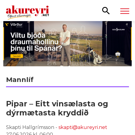
Leita
Mannlíf
Pipar – Eitt vinsælasta og
dýrmætasta kryddið
Skapti Hallgrímsson -
skapti@akureyri.net
27.06.2026 kl. 06:00