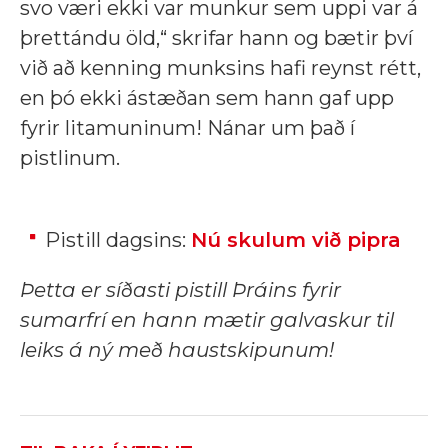
svo væri ekki var munkur sem uppi var á
þrettándu öld,“ skrifar hann og bætir því
við að kenning munksins hafi reynst rétt,
en þó ekki ástæðan sem hann gaf upp
fyrir litamuninum! Nánar um það í
pistlinum.
Pistill dagsins:
Nú skulum við pipra
Þetta er síðasti pistill Þráins fyrir
sumarfrí en hann mætir galvaskur til
leiks á ný með haustskipunum!