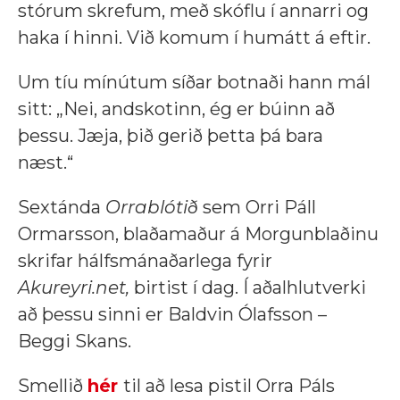
stórum skrefum, með skóflu í annarri og
haka í hinni. Við komum í humátt á eftir.
Um tíu mínútum síðar botnaði hann mál
sitt: „Nei, andskotinn, ég er búinn að
þessu. Jæja, þið gerið þetta þá bara
næst.“
Sextánda
Orrablótið
sem Orri Páll
Ormarsson, blaðamaður á Morgunblaðinu
skrifar hálfsmánaðarlega fyrir
Akureyri.net,
birtist í dag. Í aðalhlutverki
að þessu sinni er Baldvin Ólafsson –
Beggi Skans.
Smellið
hér
til að lesa pistil Orra Páls