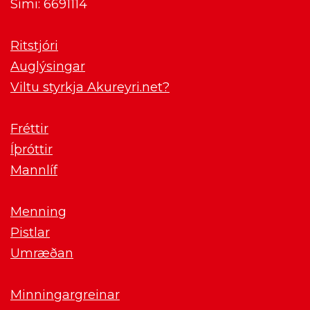
Sími: 6691114
Ritstjóri
Auglýsingar
Viltu styrkja Akureyri.net?
Fréttir
Íþróttir
Mannlíf
Menning
Pistlar
Umræðan
Minningargreinar