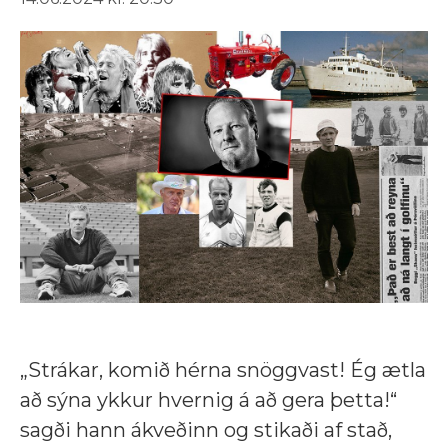
„Strákar, komið hérna snöggvast! Ég ætla
að sýna ykkur hvernig á að gera þetta!“
sagði hann ákveðinn og stikaði af stað,