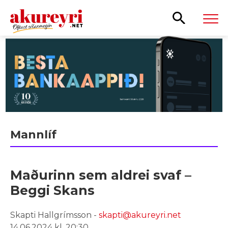
Leita
Mannlíf
Maðurinn sem aldrei svaf –
Beggi Skans
Skapti Hallgrímsson -
skapti@akureyri.net
14.06.2024 kl. 20:30