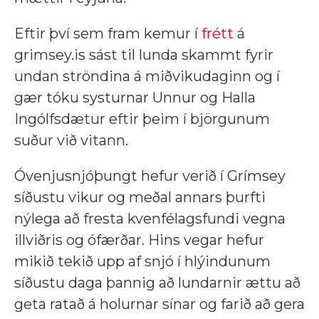
Eftir því sem fram kemur í
frétt
á
grimsey.is sást til lunda skammt fyrir
undan ströndina á miðvikudaginn og í
gær tóku systurnar Unnur og Halla
Ingólfsdætur eftir þeim í björgunum
suður við vitann.
Óvenjusnjóþungt hefur verið í Grímsey
síðustu vikur og meðal annars þurfti
nýlega að fresta kvenfélagsfundi vegna
illviðris og ófærðar. Hins vegar hefur
mikið tekið upp af snjó í hlýindunum
síðustu daga þannig að lundarnir ættu að
geta ratað á holurnar sínar og farið að gera