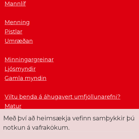
Mannlíf
Menning
Pistlar
Umræðan
Minningargreinar
Ljósmyndir
Gamla myndin
Viltu benda á áhugavert umfjöllunarefni?
Matur
Með því að heimsækja vefinn samþykkir þú
notkun á vafrakökum.