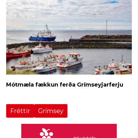
Mótmæla fækkun ferða Grímseyjarferju
Fréttir
Grímsey