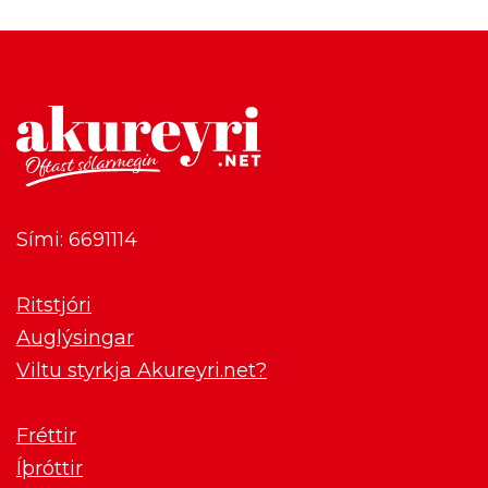
Sími: 6691114
Ritstjóri
Auglýsingar
Viltu styrkja Akureyri.net?
Fréttir
Íþróttir