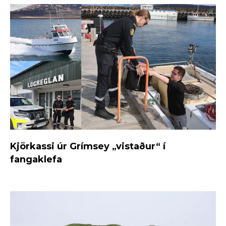
Kjörkassi úr Grímsey „vistaður“ í
fangaklefa