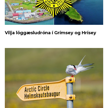
Vilja löggæsludróna í Grímsey og Hrísey