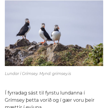
Lundar í Grímsey. Mynd: grimsey.is
Í fyrradag sást til fyrstu lundanna í
Grímsey þetta vorið og í gær voru þeir
mættir í eyjuna.