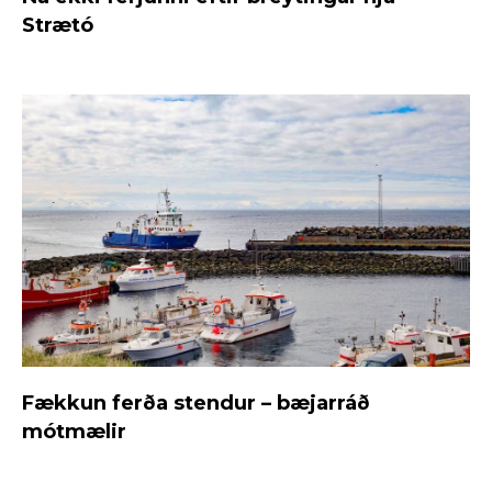
Strætó
Fækkun ferða stendur – bæjarráð
mótmælir