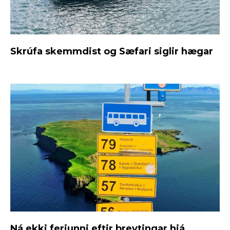
Skrúfa skemmdist og Sæfari siglir hægar
Ná ekki ferjunni eftir breytingar hjá