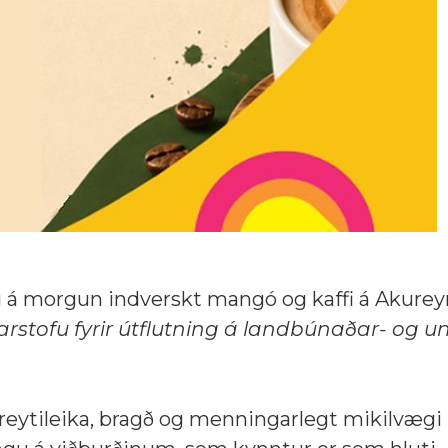
g á morgun indverskt mangó og kaffi á Akureyr
rstofu fyrir útflutning á landbúnaðar- og 
breytileika, bragð og menningarlegt mikilvægi