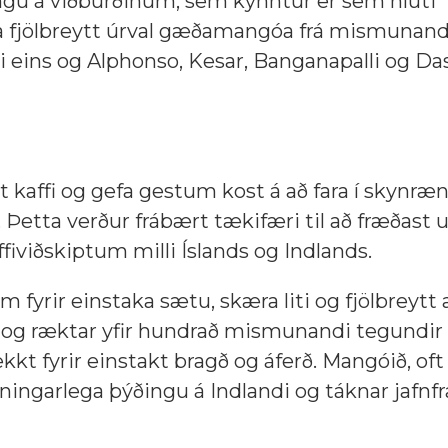
ningu á viðburðinum, sem kynntur er sem hluti
lifa fjölbreytt úrval gæðamangóa frá mismunand
 eins og Alphonso, Kesar, Banganapalli og Das
kaffi og gefa gestum kost á að fara í skynræn
 Þetta verður frábært tækifæri til að fræðast
fiviðskiptum milli Íslands og Indlands.
yrir einstaka sætu, skæra liti og fjölbreytt a
 og ræktar yfir hundrað mismunandi tegundir
t fyrir einstakt bragð og áferð. Mangóið, oft 
ingarlega þýðingu á Indlandi og táknar jafnf