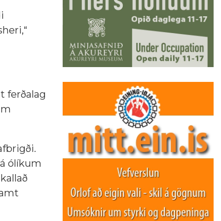
i
heri,“
t ferðalag
 um
fbrigði.
 á ólíkum
kallað
ramt