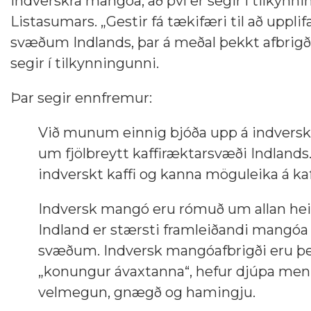
indverskra mangóa, að því er segir í tilkyn
Listasumars. „Gestir fá tækifæri til að upp
svæðum Indlands, þar á meðal þekkt afbrigði
segir í tilkynningunni.
Þar segir ennfremur:
Við munum einnig bjóða upp á indverskt 
um fjölbreytt kaffiræktarsvæði Indlands.
indverskt kaffi og kanna möguleika á kaf
Indversk mangó eru rómuð um allan heim f
Indland er stærsti framleiðandi mangóa
svæðum. Indversk mangóafbrigði eru þekk
„konungur ávaxtanna“, hefur djúpa menn
velmegun, gnægð og hamingju.