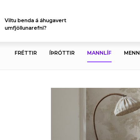
Viltu benda á áhugavert
umfjöllunarefni?
FRÉTTIR
ÍÞRÓTTIR
MANNLÍF
MENN