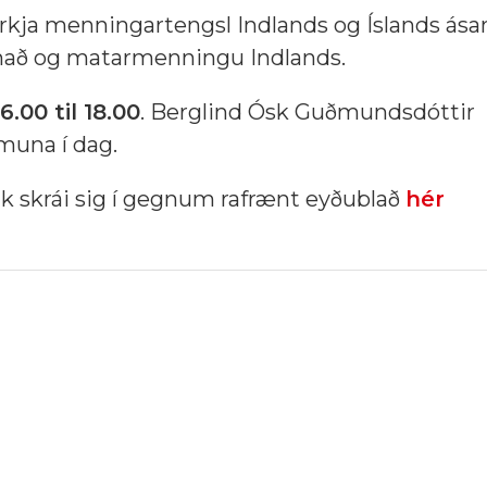
rkja menningartengsl Indlands og Íslands ása
nað og matarmenningu Indlands.
16.00 til 18.00
. Berglind Ósk Guðmundsdóttir
muna í dag.
lk skrái sig í gegnum rafrænt eyðublað
hér