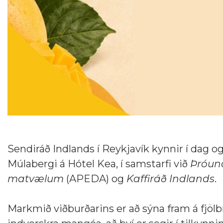
Sendiráð Indlands í Reykjavík kynnir í dag o
Múlabergi á Hótel Kea, í samstarfi við
Þróuna
matvælum
(APEDA) og
Kaffiráð Indlands
.
Markmið viðburðarins er að sýna fram á fjöl