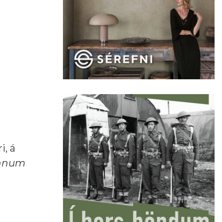
i, á
unnum