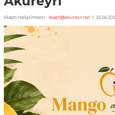
Akureyri
Skapti Hallgrímsson -
skapti@akureyri.net
25.06.2026