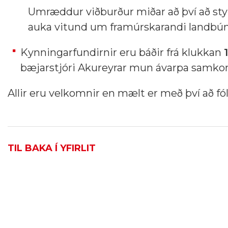
Umræddur viðburður miðar að því að sty
auka vitund um framúrskarandi landbú
Kynningarfundirnir eru báðir frá klukkan
bæjarstjóri Akureyrar mun ávarpa samko
Allir eru velkomnir en mælt
er með því að fó
TIL BAKA Í YFIRLIT