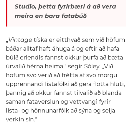
Studio, þetta fyrirbæri á að vera
meira en bara fatabúð
„
Vintage
tíska er eitthvað sem við höfum
báðar alltaf haft áhuga á og eftir að hafa
búið erlendis fannst okkur þurfa að bæta
úrvalið hérna heima,“ segir Sóley. „Við
höfum svo verið að frétta af svo mörgu
upprennandi listafólki að gera flotta hluti,
þannig að okkur fannst tilvalið að blanda
saman fataverslun og vettvangi fyrir
lista- og hönnunarfólk að sýna og selja
verkin sín.“