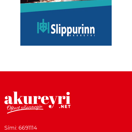
Sími: 6691114