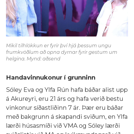
Mikil tilhlökkun er fyrir því hjá þessum ungu
frumkvöðlum að opna dyrnar fyrir gestum um
helgina. Mynd: aðsend
Handavinnukonur í grunninn
Sóley Eva og Ylfa Rún hafa báðar alist upp
á Akureyri, eru 21 árs og hafa verið bestu
vinkonur síðastliðinn 7 ár. Þær eru báðar
með bakgrunn á skapandi sviðum, en Ylfa
lærði húsasmíði við VMA og Sóley lærði