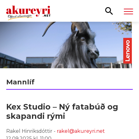
Leita
Mannlíf
Kex Studio – Ný fatabúð og
skapandi rými
Rakel Hinriksdóttir -
rakel@akureyri.net
12.09.2025 kl. 11:00