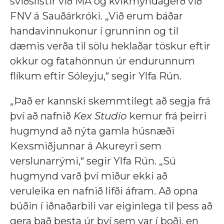
sviðslistir við MA og kvikmyndagerð við
FNV á Sauðárkróki. „Við erum báðar
handavinnukonur í grunninn og til
dæmis verða til sölu heklaðar töskur eftir
okkur og fatahönnun úr endurunnum
flíkum eftir Sóleyju,“ segir Ylfa Rún.
„Það er kannski skemmtilegt að segja frá
því að nafnið
Kex Studio
kemur frá þeirri
hugmynd að nýta gamla húsnæði
Kexsmiðjunnar á Akureyri sem
verslunarrými,“ segir Ylfa Rún. „Sú
hugmynd varð því miður ekki að
veruleika en nafnið lifði áfram. Að opna
búðin í iðnaðarbili var eiginlega til þess að
gera það besta úr því sem var í boði, en