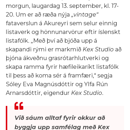
morgun, laugardag 13. september, kl. 17-
20. Um er að ræða nýja
„vintage“
fataverslun á Akureyri sem selur einnig
listaverk og hönnunarvörur eftir íslenskt
listafólk. „Með því að bjóða upp á
skapandi rými er markmið
Kex Studio
að
þjóna ákveðnu grasrótarhlutverki og
skapa ramma fyrir hæfileikaríkt listafólk
til þess að koma sér á framfæri,“ segja
Sóley Eva Magnúsdóttir og Ylfa Rún
Arnarsdóttir, eigendur
Kex Studio
.
Við sáum alltaf fyrir okkur að
byggja upp samfélag með Kex