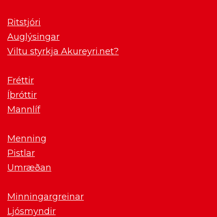
Ritstjóri
Auglýsingar
Viltu styrkja Akureyri.net?
Fréttir
Íþróttir
Mannlíf
Menning
Pistlar
Umræðan
Minningargreinar
Ljósmyndir