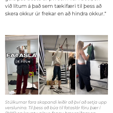
við lítum á það sem tækifæri til þess að
skera okkur úr frekar en að hindra okkur.“
Stúlkurnar fara skapandi leiðir að því að setja upp
verslunina. Til þess að búa til fataslár fóru þær í