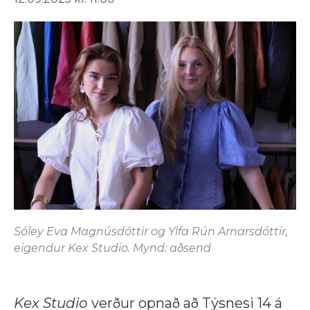
Sóley Eva Magnúsdóttir og Ylfa Rún Arnarsdóttir,
eigendur Kex Studio. Mynd: aðsend
Kex Studio
verður opnað að Týsnesi 14 á