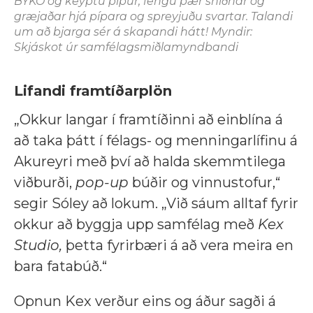
BYKO og keyptu pípur, fengu þær sniðnar og
græjaðar hjá pípara og spreyjuðu svartar. Talandi
um að bjarga sér á skapandi hátt! Myndir:
Skjáskot úr samfélagsmiðlamyndbandi
Lifandi framtíðarplön
„Okkur langar í framtíðinni að einblína á
að taka þátt í félags- og menningarlífinu á
Akureyri með því að halda skemmtilega
viðburði,
pop-up
búðir og vinnustofur,“
segir Sóley að lokum. „Við sáum alltaf fyrir
okkur að byggja upp samfélag með
Kex
Studio,
þetta fyrirbæri á að vera meira en
bara fatabúð.“
Opnun Kex verður eins og áður sagði á