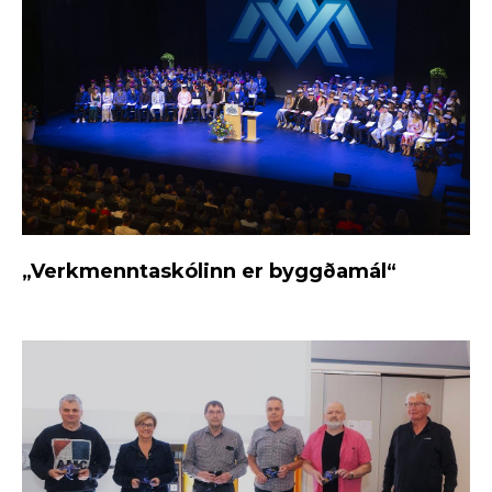
„Verkmenntaskólinn er byggðamál“