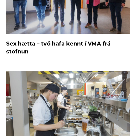
Sex hætta – tvö hafa kennt í VMA frá
stofnun