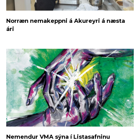
Norræn nemakeppni á Akureyri á næsta
ári
Nemendur VMA sýna í Listasafninu