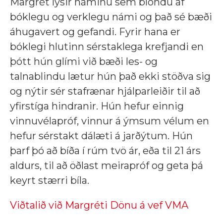
Margrét lýsir náminu sem blöndu af
bóklegu og verklegu námi og það sé bæði
áhugavert og gefandi. Fyrir hana er
bóklegi hlutinn sérstaklega krefjandi en
þótt hún glími við bæði les- og
talnablindu lætur hún það ekki stöðva sig
og nýtir sér stafrænar hjálparleiðir til að
yfirstíga hindranir. Hún hefur einnig
vinnuvélapróf, vinnur á ýmsum vélum en
hefur sérstakt dálæti á jarðýtum. Hún
þarf þó að bíða í rúm tvö ár, eða til 21 árs
aldurs, til að öðlast meirapróf og geta þá
keyrt stærri bíla.
Viðtalið við Margréti Dönu á vef VMA