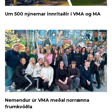
Um 500 nýnemar innritaðir í VMA og MA
Nemendur úr VMA meðal norrænna
frumkvöðla