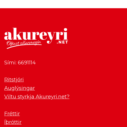
Sími: 6691114
Ritstjóri
Auglýsingar
Viltu styrkja Akureyri.net?
Fréttir
Íþróttir