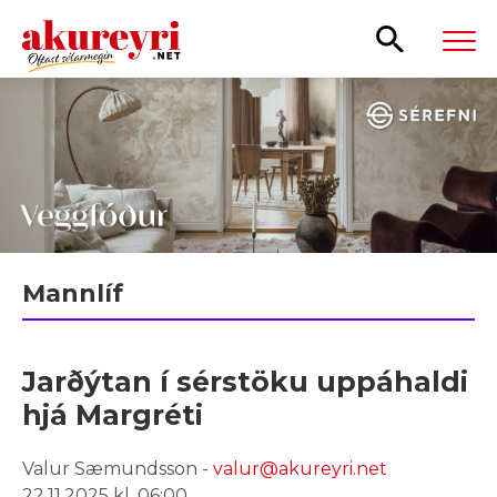
Leita
Mannlíf
Jarðýtan í sérstöku uppáhaldi
hjá Margréti
Valur Sæmundsson -
valur@akureyri.net
22.11.2025 kl. 06:00