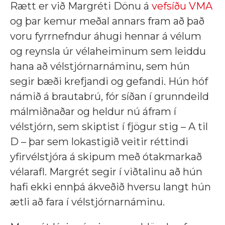
Rætt er við Margréti Dönu á
vefsíðu VMA
og þar kemur meðal annars fram að það
voru fyrrnefndur áhugi hennar á vélum
og reynsla úr vélaheiminum sem leiddu
hana að vélstjórnarnáminu, sem hún
segir bæði krefjandi og gefandi. Hún hóf
námið á brautabrú, fór síðan í grunndeild
málmiðnaðar og heldur nú áfram í
vélstjórn, sem skiptist í fjögur stig – A til
D – þar sem lokastigið veitir réttindi
yfirvélstjóra á skipum með ótakmarkað
vélarafl. Margrét segir í viðtalinu að hún
hafi ekki ennþá ákveðið hversu langt hún
ætli að fara í vélstjórnarnáminu.