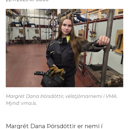
Margrét Dana Þórsdóttir, vélstjórnarnemi í VMA.
Mynd: vma.is.
Margrét Dana Þórsdóttir er nemi í