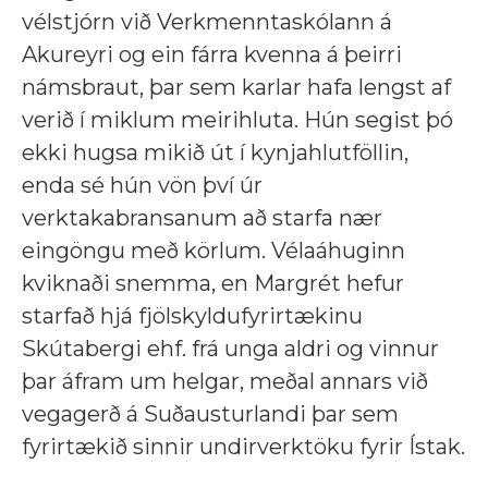
vélstjórn við Verkmenntaskólann á
Akureyri og ein fárra kvenna á þeirri
námsbraut, þar sem karlar hafa lengst af
verið í miklum meirihluta. Hún segist þó
ekki hugsa mikið út í kynjahlutföllin,
enda sé hún vön því úr
verktakabransanum að starfa nær
eingöngu með körlum. Vélaáhuginn
kviknaði snemma, en Margrét hefur
starfað hjá fjölskyldufyrirtækinu
Skútabergi ehf. frá unga aldri og vinnur
þar áfram um helgar, meðal annars við
vegagerð á Suðausturlandi þar sem
fyrirtækið sinnir undirverktöku fyrir Ístak.