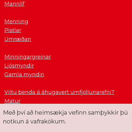
Mannlíf
Menning
Pistlar
Umræðan
Minningargreinar
Ljósmyndir
Gamla myndin
Viltu benda á áhugavert umfjöllunarefni?
Matur
Með því að heimsækja vefinn samþykkir þú
notkun á vafrakökum.