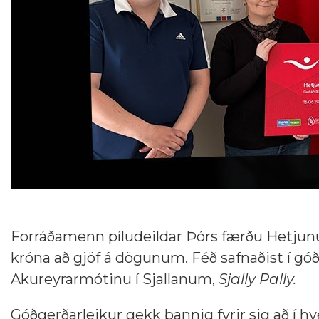
Forráðamenn píludeildar Þórs færðu Hetjunum
króna að gjöf á dögunum. Féð safnaðist í gó
Akureyrarmótinu í Sjallanum,
Sjally Pally.
Góðgerðarleikur gekk þannig fyrir sig að í hv