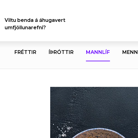
Viltu benda á áhugavert
umfjöllunarefni?
FRÉTTIR
ÍÞRÓTTIR
MANNLÍF
MENN