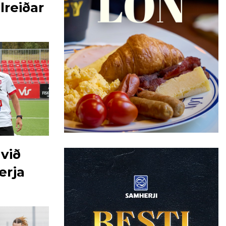
lreiðar
við
erja