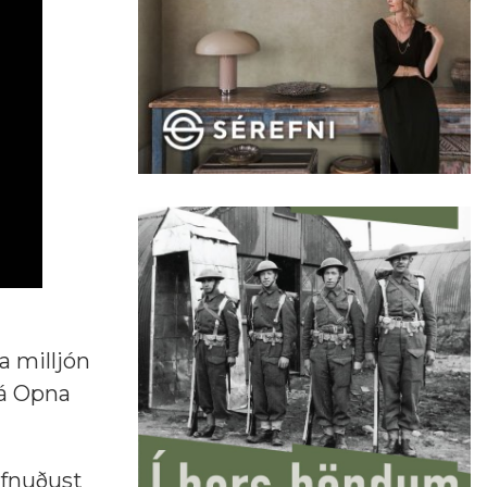
a milljón
 á Opna
öfnuðust