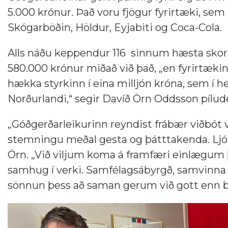
5.000 krónur. Það voru fjögur fyrirtæki, sem
Skógarböðin, Höldur, Eyjabiti og Coca-Cola.
Alls náðu keppendur 116 sinnum hæsta skori o
580.000 krónur miðað við það, „en fyrirtæk
hækka styrkinn í eina milljón króna, sem í he
Norðurlandi,“ segir Davíð Örn Oddsson pílude
„Góðgerðarleikurinn reyndist frábær viðbót
stemningu meðal gesta og þátttakenda. Ljóst 
Örn. „Við viljum koma á framfæri einlægum þ
samhug í verki. Samfélagsábyrgð, samvinna og
sönnun þess að saman gerum við gott enn be