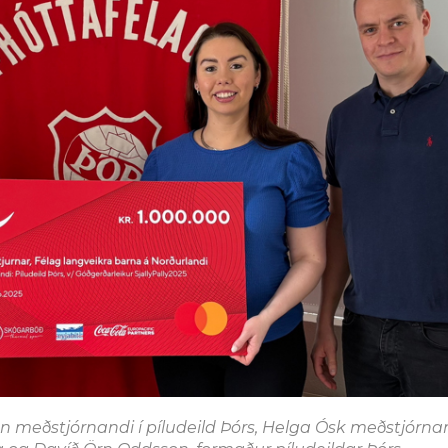
sson meðstjórnandi í píludeild Þórs, Helga Ósk meðstjórnan