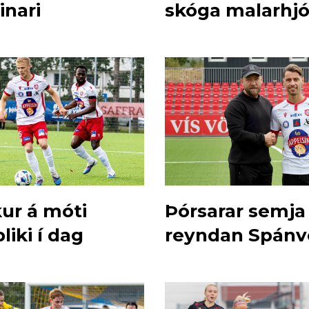
inari
skóga malarhjó
kur á móti
Þórsarar semja 
liki í dag
reyndan Spánv