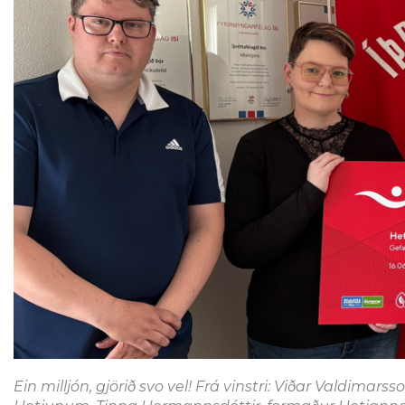
Ein milljón, gjörið svo vel! Frá vinstri: Viðar Valdimar