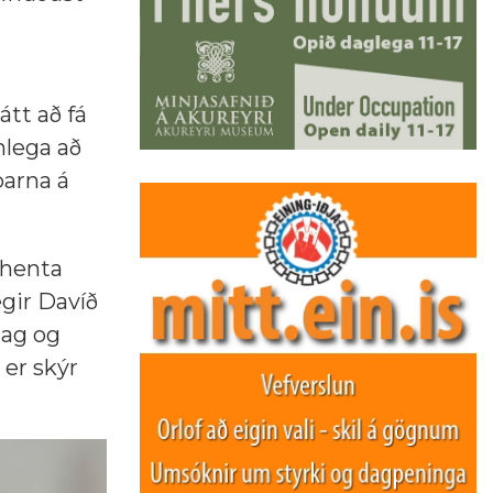
átt að fá
nlega að
barna á
mhenta
egir Davíð
lag og
 er skýr