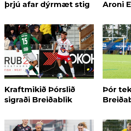
þrjú afar dýrmæt stig
Aroni E
Kraftmikið Þórslið
Þór te
sigraði Breiðablik
Breiðab