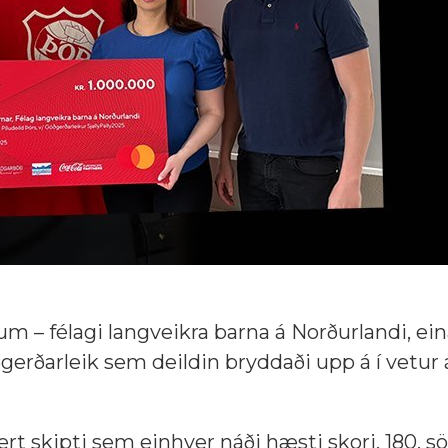
 – félagi langveikra barna á Norðurlandi, ein
ðgerðarleik sem deildin bryddaði upp á í vetur
ert skipti sem einhver náði hæsti skori, 180, s