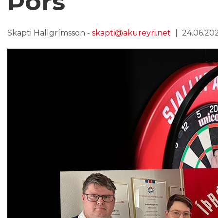
Þórs
Skapti Hallgrímsson -
skapti@akureyri.net
24.06.2025