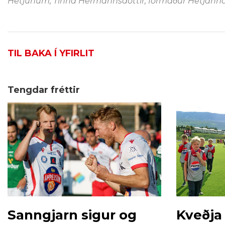
Hetjunum, Tinna Hermannsdóttir, formaður Hetjanna 
TIL BAKA Í YFIRLIT
Tengdar fréttir
Sanngjarn sigur og
Kveðja 