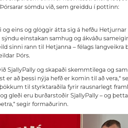
 Þórsarar sömdu við, sem greiddu í pottinn:
g eins og glöggir átta sig á hefðu Hetjurnar 
in sýndu einstakan samhug og ákváðu sameigi
ild sinni rann til Hetjanna – félags langveikra 
ildar Þórs.
 við SjallyPally og skapaði skemmtilega og sa
er að þessi nýja hefð er komin til að vera,“ s
ökkum til styrktaraðila fyrir rausnarlegt fram
 gleði eru burðarstoðir SjallyPally – og þetta
tra,“ segir formaðurinn.