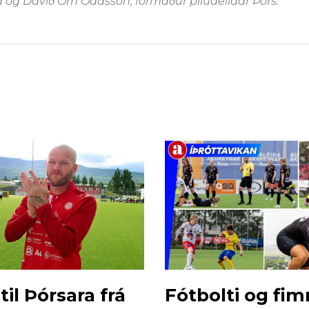
og Davíð Örn Oddsson, formaður píludeildar Þórs.
til Þórsara frá
Fótbolti og fi