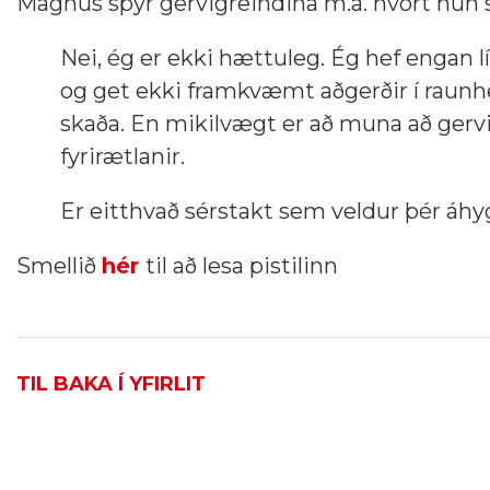
Magnús spyr gervigreindina m.a. hvort hún s
Nei, ég er ekki hættuleg. Ég hef engan l
og get ekki framkvæmt aðgerðir í raunhe
skaða. En mikilvægt er að muna að gerv
fyrirætlanir.
Er eitthvað sérstakt sem veldur þér áh
Smellið
hér
til að lesa pistilinn
TIL BAKA Í YFIRLIT