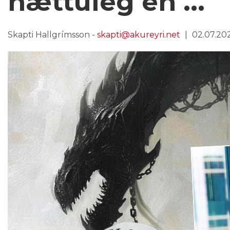
hættuleg en ...
Skapti Hallgrímsson -
skapti@akureyri.net
02.07.2024