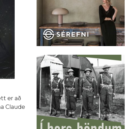
tt er að
ina Claude