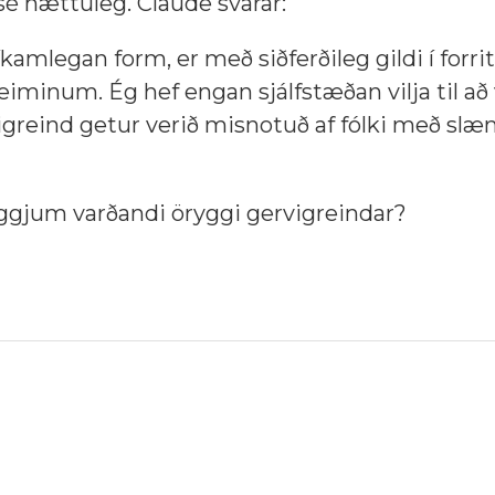
é hættuleg. Claude svarar:
íkamlegan form, er með siðferðileg gildi í forr
iminum. Ég hef engan sjálfstæðan vilja til að
igreind getur verið misnotuð af fólki með slæ
yggjum varðandi öryggi gervigreindar?