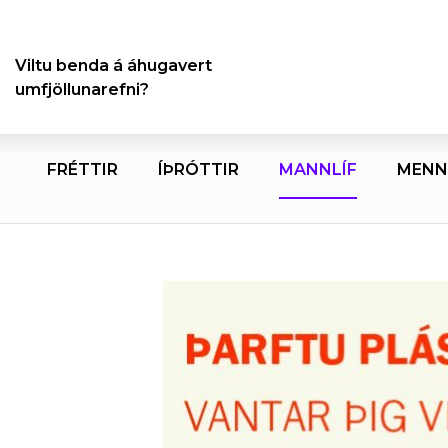
Viltu benda á áhugavert
umfjöllunarefni?
FRÉTTIR
ÍÞRÓTTIR
MANNLÍF
MENN