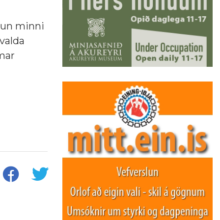
itun minni
 valda
mar