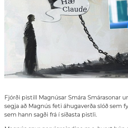
Fjórði pistill Magnúsar Smára Smárasonar um
segja að Magnús feti áhugaverða slóð sem fyrr
sem hann sagði frá í síðasta pistli.