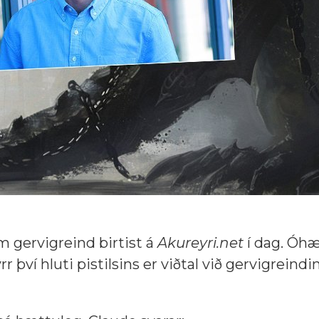
 gervigreind birtist á
Akureyri.net
í dag. Óhæ
 því hluti pistilsins er viðtal við gervigreind