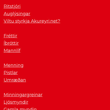
Ritstjóri
Auglýsingar
Viltu styrkja Akureyri.net?
Fréttir
Íþróttir
Mannlíf
Menning
Pistlar
Umræðan
Minningargreinar
Ljósmyndir
Gamla myndin