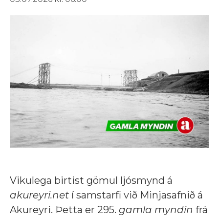
Vikulega birtist gömul ljósmynd á
akureyri.net
í samstarfi við Minjasafnið á
Akureyri. Þetta er 295.
gamla myndin
frá