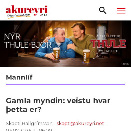
Leita
Mannlíf
Gamla myndin: veistu hvar
þetta er?
Skapti Hallgrímsson -
skapti@akureyri.net
03.07.2026 kl. 06:00