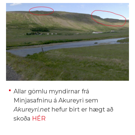
Allar gömlu myndirnar frá
Minjasafninu á Akureyri sem
Akureyri.net
hefur birt er hægt að
skoða
HÉR