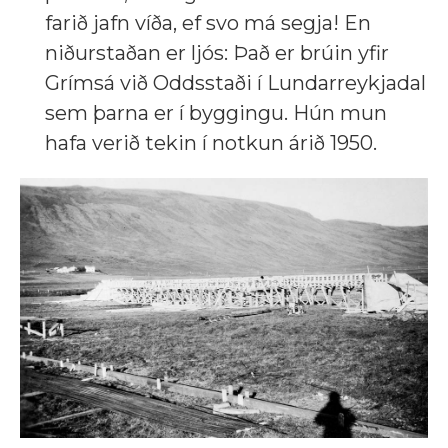
farið jafn víða, ef svo má segja! En
niðurstaðan er ljós: Það er brúin yfir
Grímsá við Oddsstaði í Lundarreykjadal
sem þarna er í byggingu. Hún mun
hafa verið tekin í notkun árið 1950.