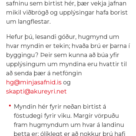
safninu sem birtist hér, þær vekja jafnan
mikil viðbrögð og upplýsingar hafa borist
um langflestar.
Hefur þú, lesandi góður, hugmynd um
hvar myndin er tekin; hvaða brú er þarna í
byggingu? Þeir sem kunna að búa yfir
upplýsingum um myndina eru hvattir til
að senda þær á netföngin
hg@minjasafnid.is
og
skapti@akureyri.net
Myndin hér fyrir neðan birtist á
föstudegi fyrir viku. Margir vörpuðu
fram hugmyndum um hvar á landinu
þetta er; ólíklegt er að nokkur brú hafi