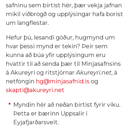
safninu sem birtist hér, þær vekja jafnan
mikil viðbrögð og upplýsingar hafa borist
um langflestar.
Hefur þú, lesandi góður, hugmynd um
hvar þessi mynd er tekin? Þeir sem
kunna að búa yfir upplýsingum eru
hvattir til að senda þær til Minjasafnsins
á Akureyri og ritstjórnar
Akureyri.net
, á
netföngin
hg@minjasafnid.is
og
skapti@akureyri.net
Myndin hér að neðan birtist fyrir viku.
Þetta er bærinn Uppsalir í
Eyjafjarðarsveit.