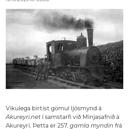
Vikulega birtist gömul ljósmynd á
Akureyri.net
í samstarfi við Minjasafnið á
Akureyri. Þetta er 257.
gamla myndin
frá