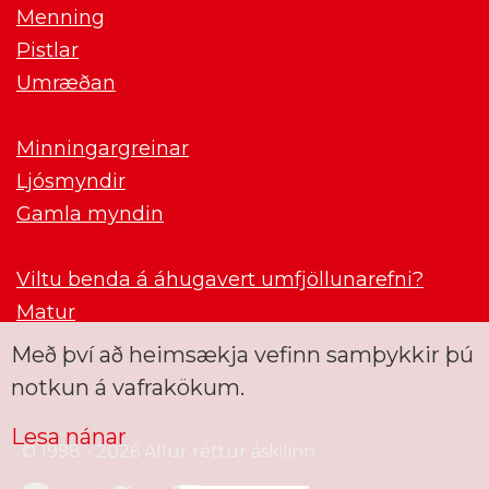
Menning
Pistlar
Umræðan
Minningargreinar
Ljósmyndir
Gamla myndin
Viltu benda á áhugavert umfjöllunarefni?
Matur
Með því að heimsækja vefinn samþykkir þú
notkun á vafrakökum.
Lesa nánar
© 1998 - 2026 Allur réttur áskilinn