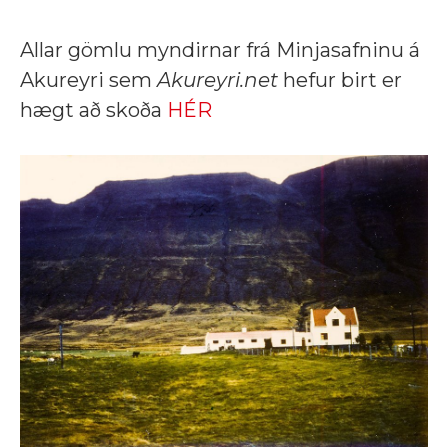
Allar gömlu myndirnar frá Minjasafninu á
Akureyri sem
Akureyri.net
hefur birt er
hægt að skoða
HÉR