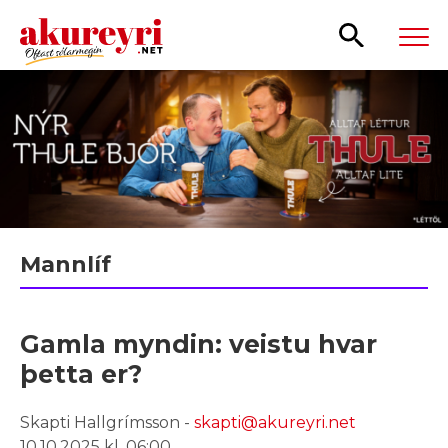
Leita
Mannlíf
Gamla myndin: veistu hvar
þetta er?
Skapti Hallgrímsson -
skapti@akureyri.net
10.10.2025 kl. 06:00