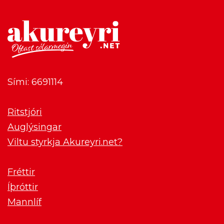
Sími: 6691114
Ritstjóri
Auglýsingar
Viltu styrkja Akureyri.net?
Fréttir
Íþróttir
Mannlíf