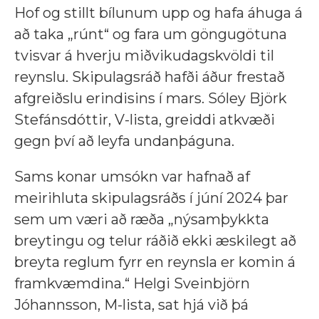
Hof og stillt bílunum upp og hafa áhuga á
að taka „rúnt“ og fara um göngugötuna
tvisvar á hverju miðvikudagskvöldi til
reynslu. Skipulagsráð hafði áður frestað
afgreiðslu erindisins í mars. Sóley Björk
Stefánsdóttir, V-lista, greiddi atkvæði
gegn því að leyfa undanþáguna.
Sams konar umsókn var hafnað af
meirihluta skipulagsráðs í júní 2024 þar
sem um væri að ræða „nýsamþykkta
breytingu og telur ráðið ekki æskilegt að
breyta reglum fyrr en reynsla er komin á
framkvæmdina.“ Helgi Sveinbjörn
Jóhannsson, M-lista, sat hjá við þá