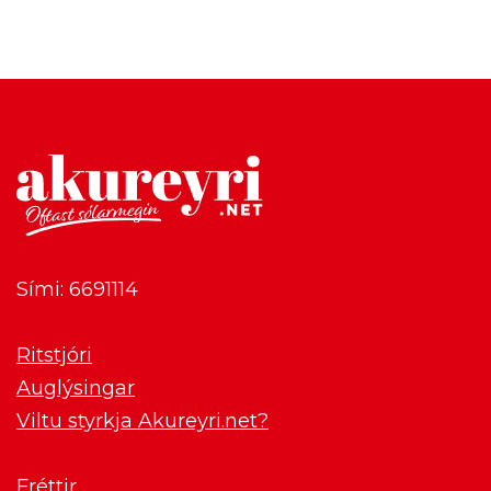
Sími: 6691114
Ritstjóri
Auglýsingar
Viltu styrkja Akureyri.net?
Fréttir