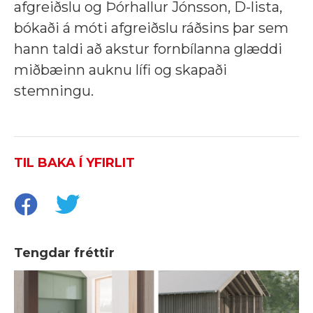
afgreiðslu og Þórhallur Jónsson, D-lista,
bókaði á móti afgreiðslu ráðsins þar sem
hann taldi að akstur fornbílanna glæddi
miðbæinn auknu lífi og skapaði
stemningu.
TIL BAKA Í YFIRLIT
Tengdar fréttir