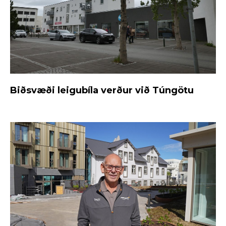
Biðsvæði leigubíla verður við Túngötu