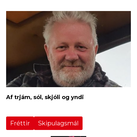
Af trjám, sól, skjóli og yndi
Fréttir
Skipulagsmál