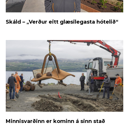
Skáld – „Verður eitt glæsilegasta hótelið“
Minnisvarðinn er kominn á sinn stað