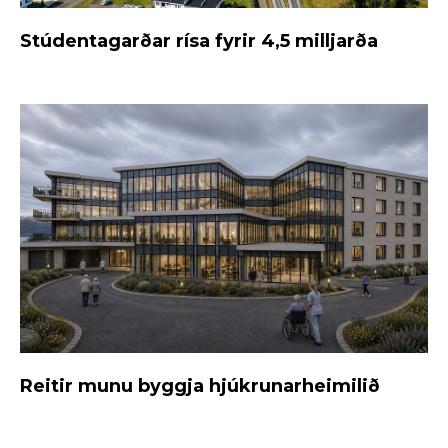
Stúdentagarðar rísa fyrir 4,5 milljarða
Reitir munu byggja hjúkrunarheimilið