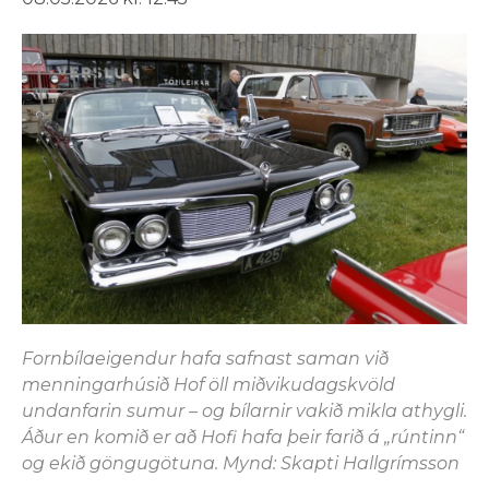
Fornbílaeigendur hafa safnast saman við
menningarhúsið Hof öll miðvikudagskvöld
undanfarin sumur – og bílarnir vakið mikla athygli.
Áður en komið er að Hofi hafa þeir farið á „rúntinn“
og ekið göngugötuna. Mynd: Skapti Hallgrímsson