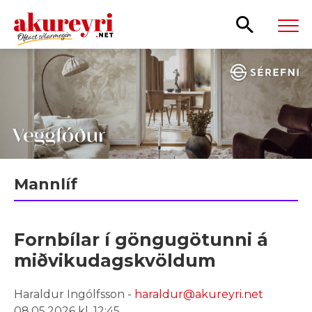
Leita
Mannlíf
Fornbílar í göngugötunni á
miðvikudagskvöldum
Haraldur Ingólfsson -
haraldur@akureyri.net
08.05.2026 kl. 12:45