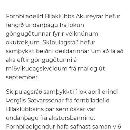
Fornbíladeild Bílaklúbbs Akureyrar hefur
fengið undanþágu frá lokun
göngugötunnar fyrir vélknúnum
ökutækjum. Skipulagsráð hefur
samþykkt beiðni deildarinnar um að fá að
aka eftir göngugötunni á
miðvikudagskvöldum frá maí og út
september.
Skipulagsráð samþykkti í lok apríl erindi
Þorgils Sævarssonar frá fornbíladeild
Bílaklúbbsins þar sem óskar var
undanþágu frá akstursbanninu.
Fornbílaeigendur hafa safnast saman við