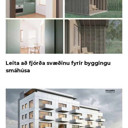
Leita að fjórða svæðinu fyrir byggingu
smáhúsa