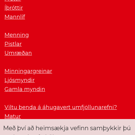
Íþróttir
Mannlíf
Menning
Pistlar
Umræðan
Minningargreinar
Ljósmyndir
Gamla myndin
Viltu benda á áhugavert umfjöllunarefni?
Matur
Með því að heimsækja vefinn samþykkir þú