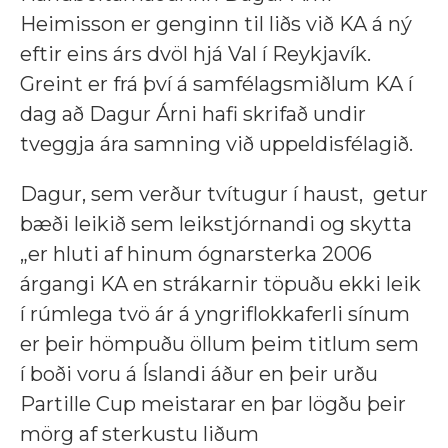
Heimisson er genginn til liðs við KA á ný
eftir eins árs dvöl hjá Val í Reykjavík.
Greint er frá því á samfélagsmiðlum KA í
dag að Dagur Árni hafi skrifað undir
tveggja ára samning við uppeldisfélagið.
Dagur, sem verður tvítugur í haust, getur
bæði leikið sem leikstjórnandi og skytta
„er hluti af hinum ógnarsterka 2006
árgangi KA en strákarnir töpuðu ekki leik
í rúmlega tvö ár á yngriflokkaferli sínum
er þeir hömpuðu öllum þeim titlum sem
í boði voru á Íslandi áður en þeir urðu
Partille Cup meistarar en þar lögðu þeir
mörg af sterkustu liðum