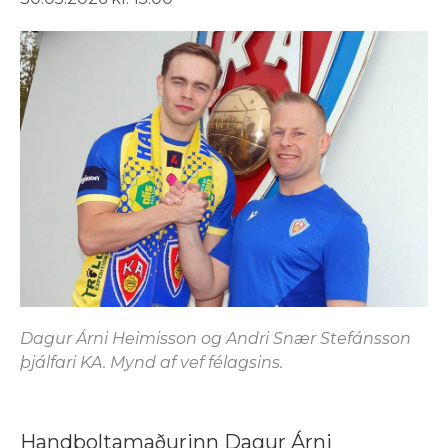
Dagur Árni Heimisson og Andri Snær Stefánsson
þjálfari KA. Mynd af vef félagsins.
Handboltamaðurinn Dagur Árni