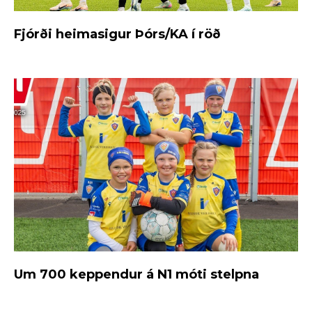
Fjórði heimasigur Þórs/KA í röð
Um 700 keppendur á N1 móti stelpna