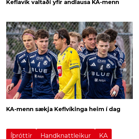
Keflavík valtaði yfir andlausa KA-menn
KA-menn sækja Keflvíkinga heim í dag
Íþróttir
Handknattleikur
KA