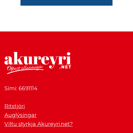
Sími: 6691114
Ritstjóri
Auglýsingar
Viltu styrkja Akureyri.net?