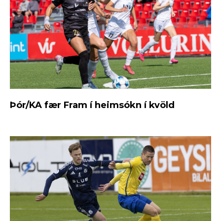
Þór/KA fær Fram í heimsókn í kvöld