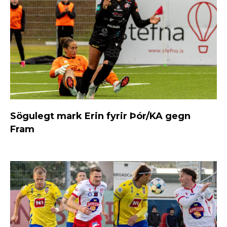
Sögulegt mark Erin fyrir Þór/KA gegn
Fram