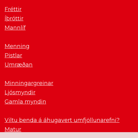
Fréttir
Íþróttir
Mannlíf
Menning
Pistlar
Umræðan
Minningargreinar
Ljósmyndir
Gamla myndin
Viltu benda á áhugavert umfjöllunarefni?
Matur