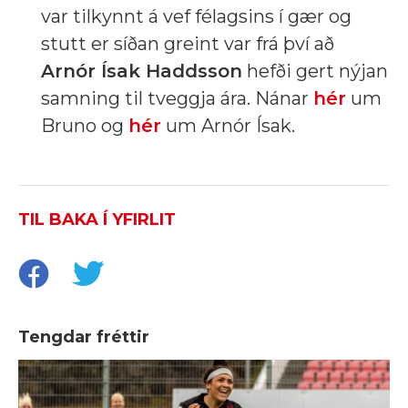
var tilkynnt á vef félagsins í gær og
stutt er síðan greint var frá því að
Arnór Ísak Haddsson
hefði gert nýjan
samning til tveggja ára. Nánar
hér
um
Bruno og
hér
um Arnór Ísak.
TIL BAKA Í YFIRLIT
Tengdar fréttir