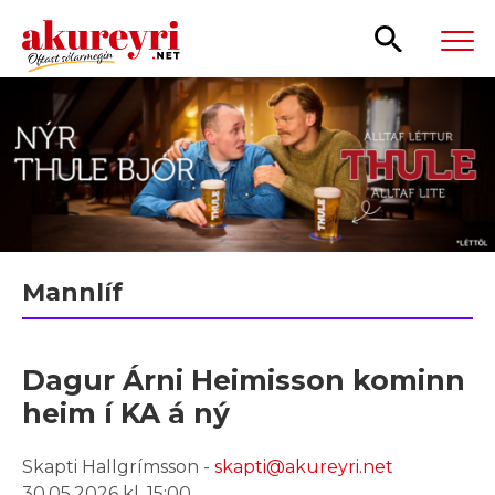
Leita
Mannlíf
Dagur Árni Heimisson kominn
heim í KA á ný
Skapti Hallgrímsson -
skapti@akureyri.net
30.05.2026 kl. 15:00