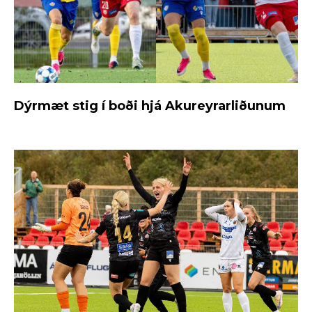
Dýrmæt stig í boði hjá Akureyrarliðunum