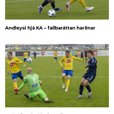
Andleysi hjá KA – fallbaráttan harðnar