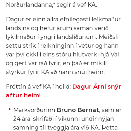
Norðurlandanna,“ segir á vef KA.
Dagur er einn allra efnilegasti leikmaður
landsins og hefur árum saman verið
lykilmaður í yngri landsliðunum. Meiðsli
settu strik í reikninginn í vetur og hann
var því ekki í eins stóru hlutverki hjá Val
og gert var ráð fyrir, en það er mikill
styrkur fyrir KA að hann snúi heim.
Fréttin á vef KA í heild:
Dagur Árni snýr
aftur heim!
Markvörðurinn
Bruno Bernat
, sem er
24 ára, skrifaði í vikunni undir nýjan
samning til tveggja ára við KA. Þetta