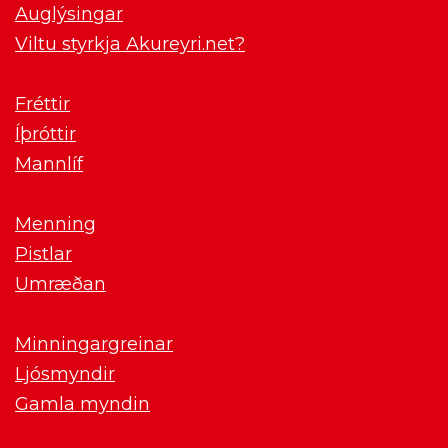
Auglýsingar
Viltu styrkja Akureyri.net?
Fréttir
Íþróttir
Mannlíf
Menning
Pistlar
Umræðan
Minningargreinar
Ljósmyndir
Gamla myndin