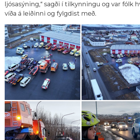
ljósasýning,“ sagði í tilkynningu og var fólk hv
víða á leiðinni og fylgdist með.