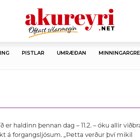
ING
PISTLAR
UMRÆÐAN
MINNINGARGRE
íð er haldinn þennan dag – 11.2. – óku allir viðb
t á forgangsljósum. „Þetta verður því mikil