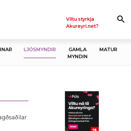
Leita
Viltu styrkja
Akureyri.net?
INAR
LJÓSMYNDIR
GAMLA
MATUR
MYNDIN
ragðsaðilar