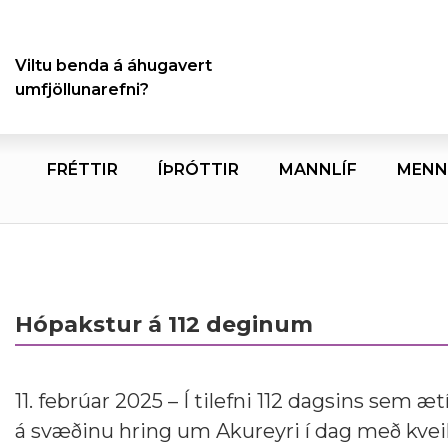
Viltu benda á áhugavert
umfjöllunarefni?
FRÉTTIR
ÍÞRÓTTIR
MANNLÍF
MENN
Hópakstur á 112 deginum
11. febrúar 2025 – Í tilefni 112 dagsins sem æt
á svæðinu hring um Akureyri í dag með kveik