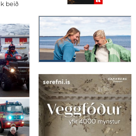
lk beið