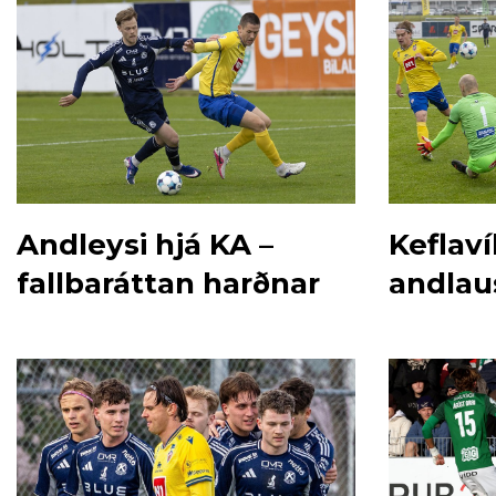
Andleysi hjá KA –
Keflaví
fallbaráttan harðnar
andlau