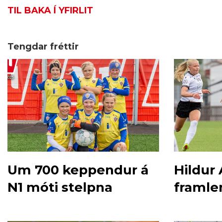
TIL BAKA Í YFIRLIT
Tengdar fréttir
Um 700 keppendur á
Hildur
N1 móti stelpna
framle
við Þó