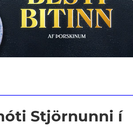
óti Stjörnunni í