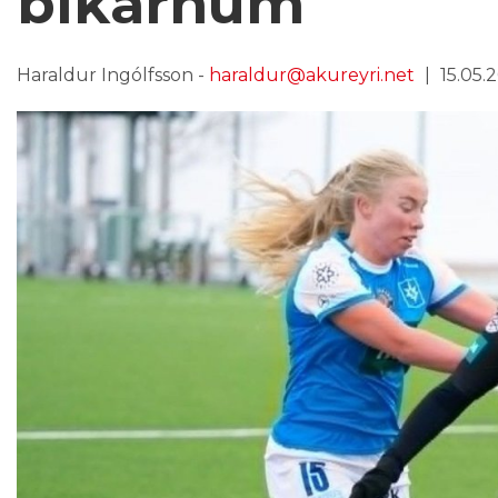
bikarnum
Haraldur Ingólfsson -
haraldur@akureyri.net
15.05.2