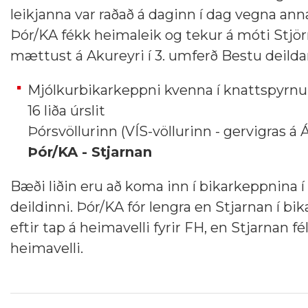
leikjanna var raðað á daginn í dag vegna anna
Þór/KA fékk heimaleik og tekur á móti Stjörn
mættust á Akureyri í 3. umferð Bestu deildari
Mjólkurbikarkeppni kvenna í knattspyrnu
16 liða úrslit
Þórsvöllurinn (VÍS-völlurinn - gervigras á 
Þór/KA - Stjarnan
Bæði liðin eru að koma inn í bikarkeppnina í 
deildinni. Þór/KA fór lengra en Stjarnan í bika
eftir tap á heimavelli fyrir FH, en Stjarnan fél
heimavelli.