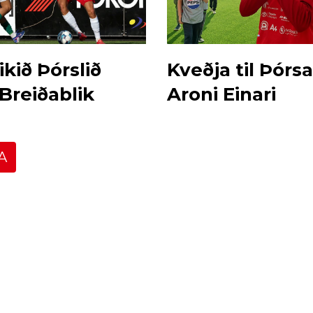
kið Þórslið
Kveðja til Þórsa
 Breiðablik
Aroni Einari
A