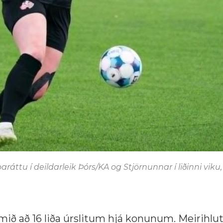
ráttu í deildarleik Þórs/KA og Stjörnunnar í liðinni viku,
ið að 16 liða úrslitum hjá konunum. Meirihlu