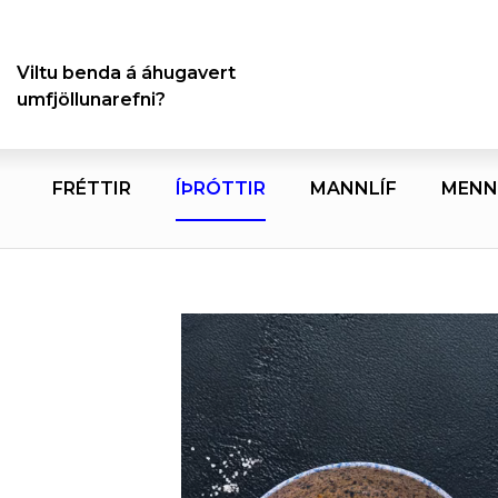
Viltu benda á áhugavert
umfjöllunarefni?
FRÉTTIR
ÍÞRÓTTIR
MANNLÍF
MENN