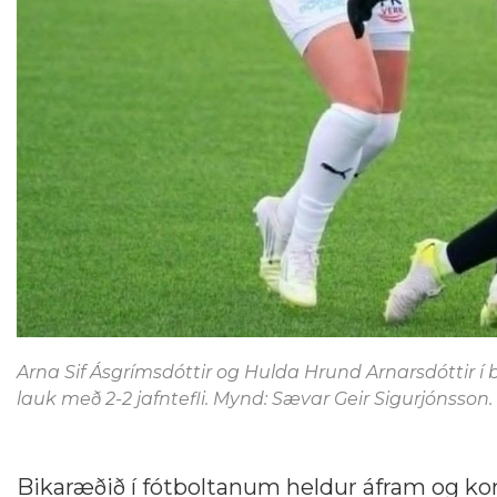
Arna Sif Ásgrímsdóttir og Hulda Hrund Arnarsdóttir í ba
lauk með 2-2 jafntefli. Mynd: Sævar Geir Sigurjónsson.
Bikaræðið í fótboltanum heldur áfram og kom