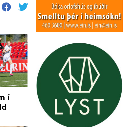
m í
ld