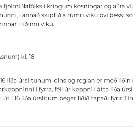
 fjölmiðlafólks í kringum kosningar og aðra vi
unni, í annað skiptið á rúmri viku því þessi s
nnar í liðinni viku.
Ásnum) kl. 18
16 liða úrslitunum, eins og reglan er með liðin 
rkeppninni í fyrra, féll úr keppni í átta liða úrs
l út í 16 liða úrslitum þegar liðið tapaði fyrir Ti