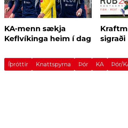
KA-menn sækja
Kraftmi
Keflvíkinga heim í dag
sigraði
Íþróttir
Knattspyrna
Þór
KA
Þór/K