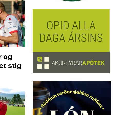
r og
t stig