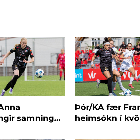
 Anna
Þór/KA fær Fra
ngir samning
heimsókn í kvö
r/KA