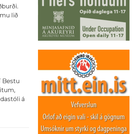
ðburði.
ömu lið
í Bestu
litum,
ndastóli á