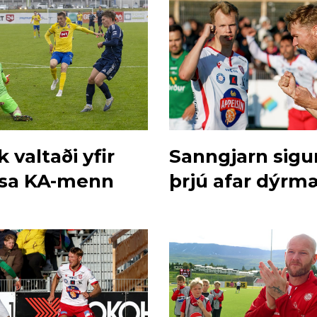
k valtaði yfir
Sanngjarn sigu
sa KA-menn
þrjú afar dýrmæ