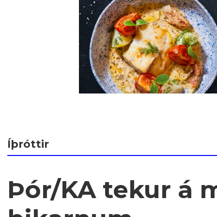
Íþróttir
Þór/KA tekur á m