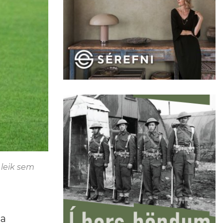
 leik sem
ta