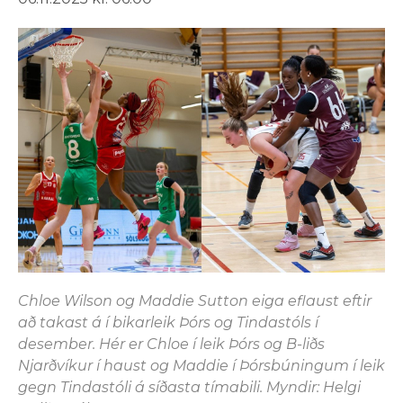
Chloe Wilson og Maddie Sutton eiga eflaust eftir
að takast á í bikarleik Þórs og Tindastóls í
desember. Hér er Chloe í leik Þórs og B-liðs
Njarðvíkur í haust og Maddie í Þórsbúningum í leik
gegn Tindastóli á síðasta tímabili. Myndir: Helgi