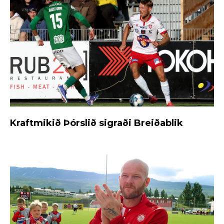
Kraftmikið Þórslið sigraði Breiðablik