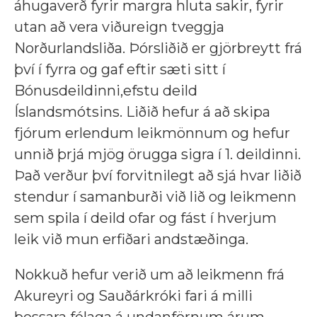
áhugaverð fyrir margra hluta sakir, fyrir
utan að vera viðureign tveggja
Norðurlandsliða. Þórsliðið er gjörbreytt frá
því í fyrra og gaf eftir sæti sitt í
Bónusdeildinni,efstu deild
Íslandsmótsins. Liðið hefur á að skipa
fjórum erlendum leikmönnum og hefur
unnið þrjá mjög örugga sigra í 1. deildinni.
Það verður því forvitnilegt að sjá hvar liðið
stendur í samanburði við lið og leikmenn
sem spila í deild ofar og fást í hverjum
leik við mun erfiðari andstæðinga.
Nokkuð hefur verið um að leikmenn frá
Akureyri og Sauðárkróki fari á milli