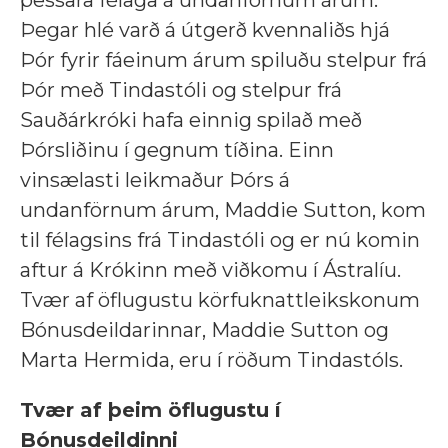
þessara félaga á undanförnum árum.
Þegar hlé varð á útgerð kvennaliðs hjá
Þór fyrir fáeinum árum spiluðu stelpur frá
Þór með Tindastóli og stelpur frá
Sauðárkróki hafa einnig spilað með
Þórsliðinu í gegnum tíðina. Einn
vinsælasti leikmaður Þórs á
undanförnum árum, Maddie Sutton, kom
til félagsins frá Tindastóli og er nú komin
aftur á Krókinn með viðkomu í Ástralíu.
Tvær af öflugustu körfuknattleikskonum
Bónusdeildarinnar, Maddie Sutton og
Marta Hermida, eru í röðum Tindastóls.
Tvær af þeim öflugustu í
Bónusdeildinni