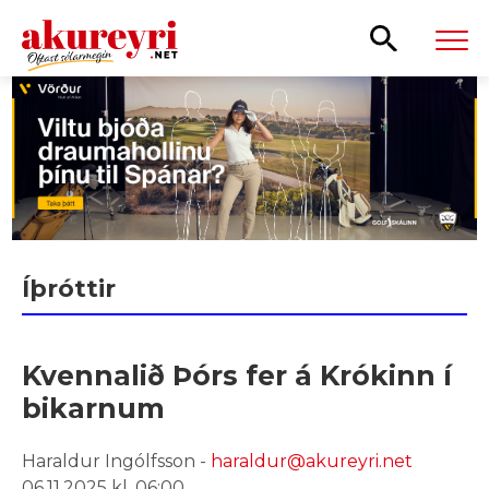
Leita
Íþróttir
Kvennalið Þórs fer á Krókinn í
bikarnum
Haraldur Ingólfsson -
haraldur@akureyri.net
06.11.2025 kl. 06:00