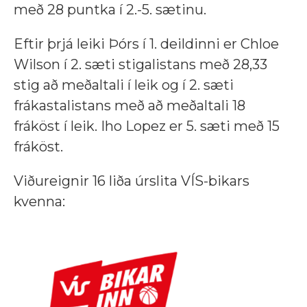
með 28 puntka í 2.-5. sætinu.
Eftir þrjá leiki Þórs í 1. deildinni er Chloe
Wilson í 2. sæti stigalistans með 28,33
stig að meðaltali í leik og í 2. sæti
frákastalistans með að meðaltali 18
fráköst í leik. Iho Lopez er 5. sæti með 15
fráköst.
Viðureignir 16 liða úrslita VÍS-bikars
kvenna: