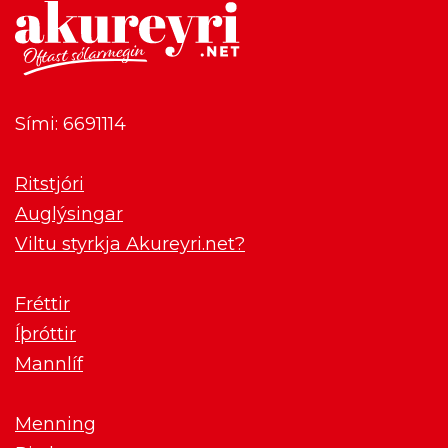
Sími: 6691114
Ritstjóri
Auglýsingar
Viltu styrkja Akureyri.net?
Fréttir
Íþróttir
Mannlíf
Menning