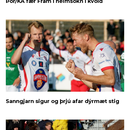
Þór/KA fær Fram í heimsókn í kvöld
Sanngjarn sigur og þrjú afar dýrmæt stig