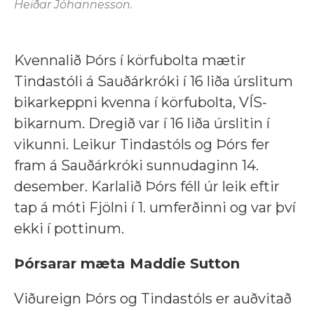
Heiðar Jóhannesson.
Kvennalið Þórs í körfubolta mætir
Tindastóli á Sauðárkróki í 16 liða úrslitum
bikarkeppni kvenna í körfubolta, VÍS-
bikarnum. Dregið var í 16 liða úrslitin í
vikunni. Leikur Tindastóls og Þórs fer
fram á Sauðárkróki sunnudaginn 14.
desember. Karlalið Þórs féll úr leik eftir
tap á móti Fjölni í 1. umferðinni og var því
ekki í pottinum.
Þórsarar mæta Maddie Sutton
Viðureign Þórs og Tindastóls er auðvitað