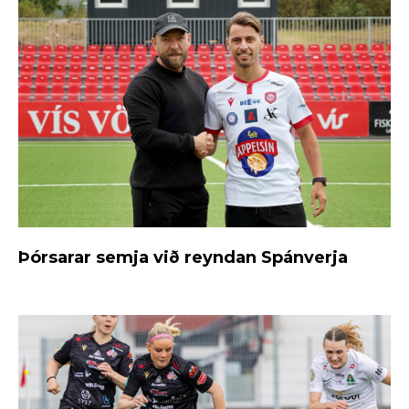
Þórsarar semja við reyndan Spánverja