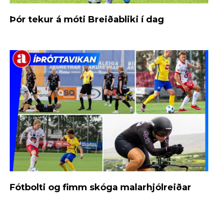
Þór tekur á móti Breiðabliki í dag
Fótbolti og fimm skóga malarhjólreiðar