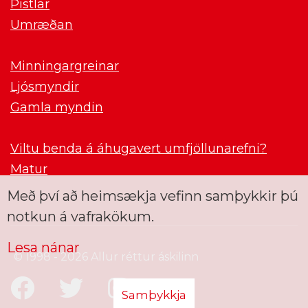
Pistlar
Umræðan
Minningargreinar
Ljósmyndir
Gamla myndin
Viltu benda á áhugavert umfjöllunarefni?
Matur
Með því að heimsækja vefinn samþykkir þú
notkun á vafrakökum.
Lesa nánar
© 1998 - 2026 Allur réttur áskilinn
Samþykkja