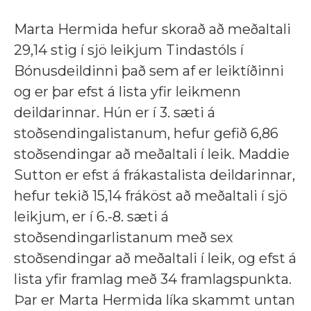
Marta Hermida hefur skorað að meðaltali
29,14 stig í sjö leikjum Tindastóls í
Bónusdeildinni það sem af er leiktíðinni
og er þar efst á lista yfir leikmenn
deildarinnar. Hún er í 3. sæti á
stoðsendingalistanum, hefur gefið 6,86
stoðsendingar að meðaltali í leik. Maddie
Sutton er efst á frákastalista deildarinnar,
hefur tekið 15,14 fráköst að meðaltali í sjö
leikjum, er í 6.-8. sæti á
stoðsendingarlistanum með sex
stoðsendingar að meðaltali í leik, og efst á
lista yfir framlag með 34 framlagspunkta.
Þar er Marta Hermida líka skammt untan