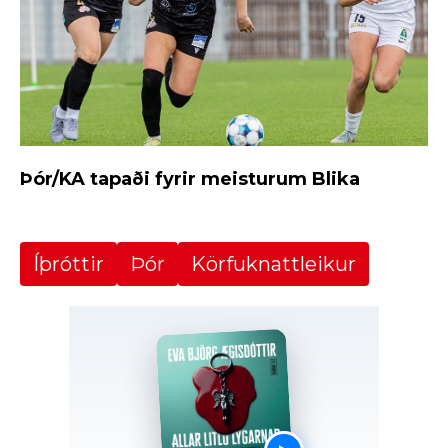
Þór/KA tapaði fyrir meisturum Blika
Íþróttir
Þór
Körfuknattleikur