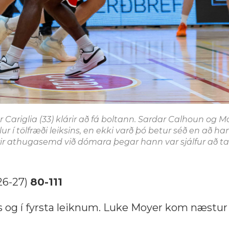
 Cariglia (33) klárir að fá boltann. Sardar Calhoun og M
ur í tölfræði leiksins, en ekki varð þó betur séð en að han
fyrir athugasemd við dómara þegar hann var sjálfur að ta
(26-27)
80-111
ns og í fyrsta leiknum. Luke Moyer kom næstur