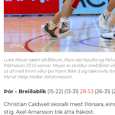
Luke Moyer sækir að Blikum, Paco del Aquilla og Pétur
Pálmason (7) til varnar. Moyer er skráður með fjórar vill
út af með fimm villur því hann fékk á sig tæknivillu 
Mynd: Helgi Heiðar Jóhannesson.
Þór - Breiðablik
(15-22) (13-31)
28-53
(26-31) 
Christian Caldwell skoraði mest Þórsara, ei
stig. Axel Arnarsson tók átta fráköst.