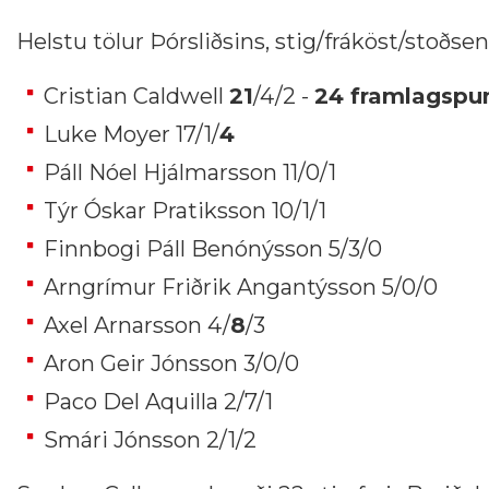
Helstu tölur Þórsliðsins, stig/fráköst/stoðse
Cristian Caldwell
21
/4/2 -
24 framlagspunk
Luke Moyer 17/1/
4
Páll Nóel Hjálmarsson 11/0/1
Týr Óskar Pratiksson 10/1/1
Finnbogi Páll Benónýsson 5/3/0
Arngrímur Friðrik Angantýsson 5/0/0
Axel Arnarsson 4/
8
/3
Aron Geir Jónsson 3/0/0
Paco Del Aquilla 2/7/1
Smári Jónsson 2/1/2