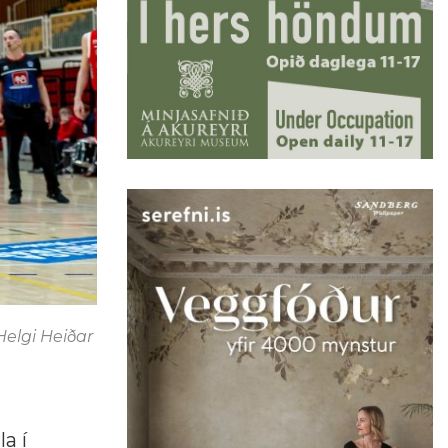
 Helgi Heiðar
a í