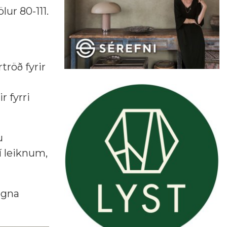
lur 80-111.
tröð fyrir
r fyrri
u
 í leiknum,
egna