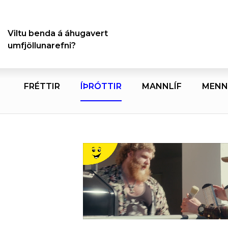
Viltu benda á áhugavert
umfjöllunarefni?
FRÉTTIR
ÍÞRÓTTIR
MANNLÍF
MENN