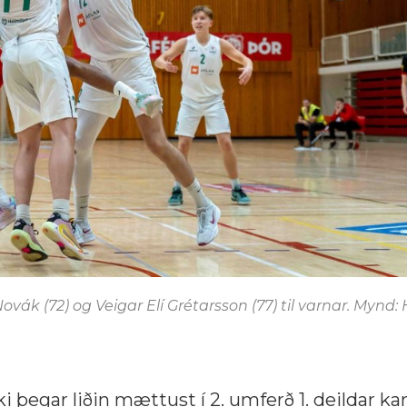
ovák (72) og Veigar Elí Grétarsson (77) til varnar. Mynd:
 þegar liðin mættust í 2. umferð 1. deildar karl