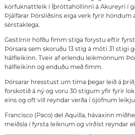
körfuknattleik í Íþróttahöllinni á Akureyri í 
Þjálfarar Þórsliðsins eiga verk fyrir höndum 
sérstaklega.
Gestirnir höfðu fimm stiga forystu eftir fyrs
Þórsara sem skoruðu 13 stig á móti 31 stigi 
hálfleikinn. Tveir af erlendu leikmönnum Þórs,
hálfleikinn og enduðu með fimm.
Þórsarar hresstust um tíma þegar leið á þriðj
forskotið á ný og voru 30 stigum yfir fyrir lok
eins og oft vill reyndar verða í ójöfnum leik
Francisco (Paco) del Aquilla, hávaxinn miðhe
meiðsla í fyrsta leiknum og virðist reyndar e