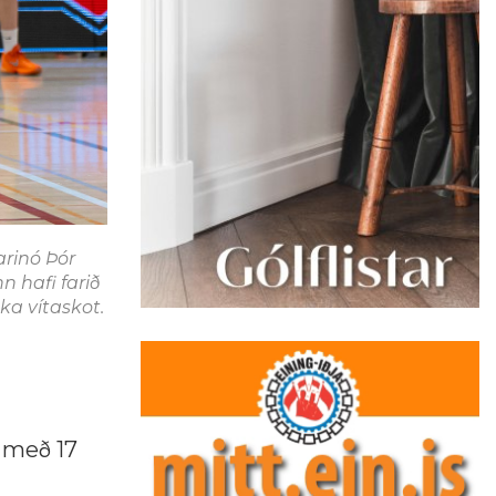
arinó Þór
n hafi farið
ka vítaskot.
 með 17