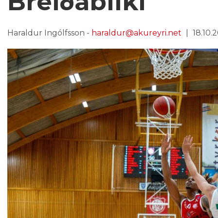
Breiðabliki
Haraldur Ingólfsson -
haraldur@akureyri.net
18.10.2