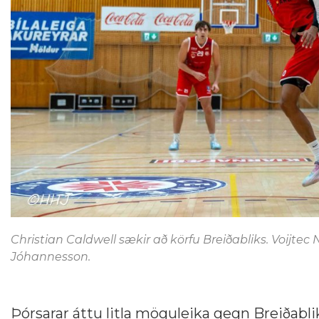
Christian Caldwell sækir að körfu Breiðabliks. Voijtec N
Jóhannesson.
Þórsarar áttu litla möguleika gegn Breiðabliki