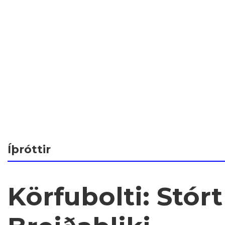
Íþróttir
Körfubolti: Stór