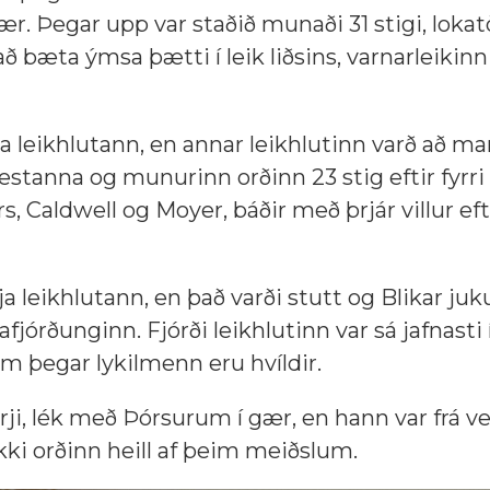
gær. Þegar upp var staðið munaði 31 stigi, lokatö
að bæta ýmsa þætti í leik liðsins, varnarleikinn
ta leikhlutann, en annar leikhlutinn varð að mar
gestanna og munurinn orðinn 23 stig eftir fyrri
 Caldwell og Moyer, báðir með þrjár villur efti
a leikhlutann, en það varði stutt og Blikar juk
afjórðunginn. Fjórði leikhlutinn var sá jafnasti
jum þegar lykilmenn eru hvíldir.
rji, lék með Þórsurum í gær, en hann var frá v
kki orðinn heill af þeim meiðslum.