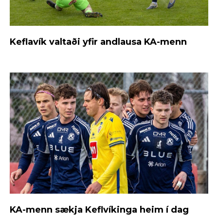
Keflavík valtaði yfir andlausa KA-menn
KA-menn sækja Keflvíkinga heim í dag