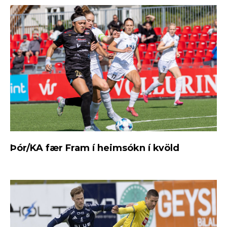
Þór/KA fær Fram í heimsókn í kvöld