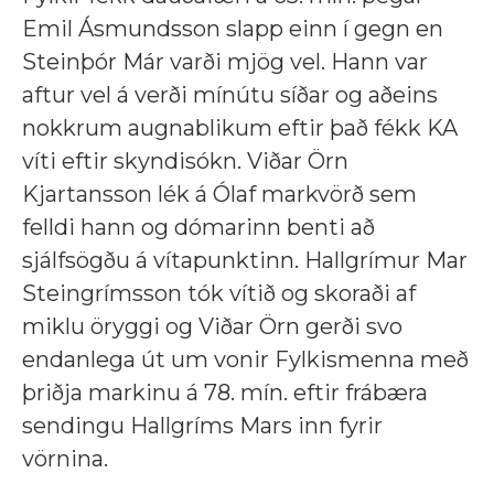
Emil Ásmundsson slapp einn í gegn en
Steinþór Már varði mjög vel. Hann var
aftur vel á verði mínútu síðar og aðeins
nokkrum augnablikum eftir það fékk KA
víti eftir skyndisókn. Viðar Örn
Kjartansson lék á Ólaf markvörð sem
felldi hann og dómarinn benti að
sjálfsögðu á vítapunktinn. Hallgrímur Mar
Steingrímsson tók vítið og skoraði af
miklu öryggi og Viðar Örn gerði svo
endanlega út um vonir Fylkismenna með
þriðja markinu á 78. mín. eftir frábæra
sendingu Hallgríms Mars inn fyrir
vörnina.