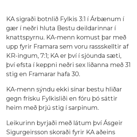
KA sigraði botnlið Fylkis 3:1 í Árbænum í
gær í neðri hluta Bestu deildarinnar í
knattspyrnu. KA-menn komust þar með
upp fyrir Framara sem voru rassskelltir af
KR-ingum, 7:1; KA er því í sjöunda sæti,
því efsta í keppni neðri sex liðanna með 31
stig en Framarar hafa 30.
KA-menn sýndu ekki sínar bestu hliðar
gegn frísku Fylkisliði en fóru þó sáttir
heim með þrjú stig í sarpinum.
Leikurinn byrjaði með látum því Ásgeir
Sigurgeirsson skoraði fyrir KA aðeins