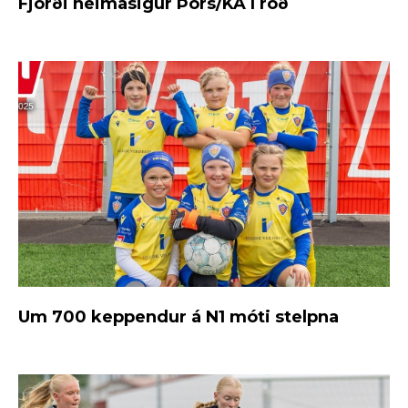
Fjórði heimasigur Þórs/KA í röð
Um 700 keppendur á N1 móti stelpna