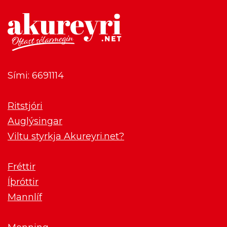
Sími: 6691114
Ritstjóri
Auglýsingar
Viltu styrkja Akureyri.net?
Fréttir
Íþróttir
Mannlíf