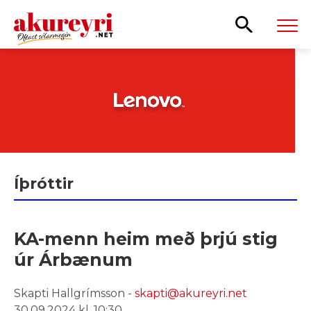
Leita
Íþróttir
KA-menn heim með þrjú stig
úr Árbænum
Skapti Hallgrímsson -
skapti@akureyri.net
30.09.2024 kl. 10:30