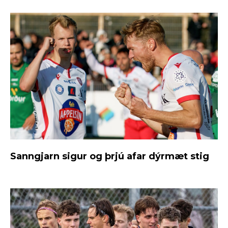
Sanngjarn sigur og þrjú afar dýrmæt stig