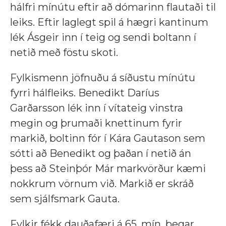
hálfri mínútu eftir að dómarinn flautaði til
leiks. Eftir laglegt spil á hægri kantinum
lék Ásgeir inn í teig og sendi boltann í
netið með föstu skoti.
Fylkismenn jöfnuðu á síðustu mínútu
fyrri hálfleiks. Benedikt Daríus
Garðarsson lék inn í vítateig vinstra
megin og þrumaði knettinum fyrir
markið, boltinn fór í Kára Gautason sem
sótti að Benedikt og þaðan í netið án
þess að Steinþór Már markvörður kæmi
nokkrum vörnum við. Markið er skráð
sem sjálfsmark Gauta.
Fylkir fékk dauðafæri á 65. mín. þegar