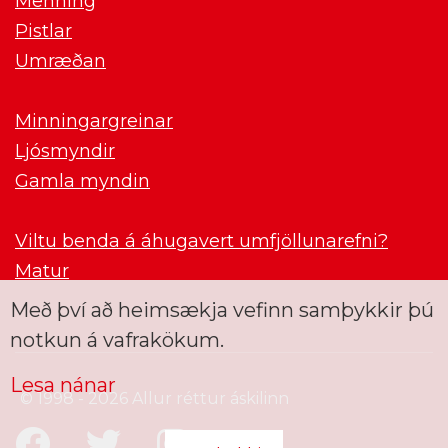
Menning
Pistlar
Umræðan
Minningargreinar
Ljósmyndir
Gamla myndin
Viltu benda á áhugavert umfjöllunarefni?
Matur
Með því að heimsækja vefinn samþykkir þú
notkun á vafrakökum.
Lesa nánar
© 1998 - 2026 Allur réttur áskilinn