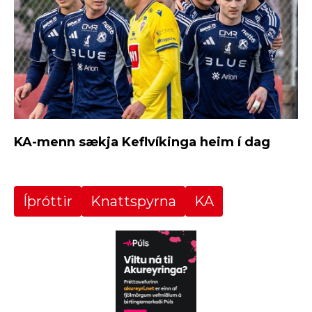
KA-menn sækja Keflvíkinga heim í dag
Íþróttir
Knattspyrna
KA