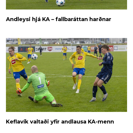
Andleysi hjá KA – fallbaráttan harðnar
Keflavík valtaði yfir andlausa KA-menn