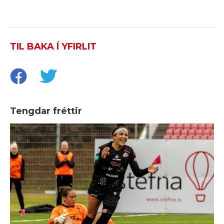
TIL BAKA Í YFIRLIT
Tengdar fréttir