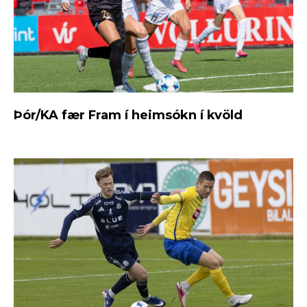
Þór/KA fær Fram í heimsókn í kvöld