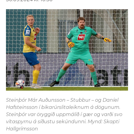
Steinþór Már Auðunsson – Stubbur – og Daníel
Hafsteinsson í bikarúrslitaleiknum á dögunum.
Steinþór var öryggið uppmálið í gær og varði svo
vítaspyrnu á síðustu sekúndunni. Mynd: Skapti
Hallgrímsson