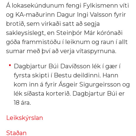
Á lokasekúndunum fengi Fylkismenn víti
og KA-maðurinn Dagur Ingi Valsson fyrir
brotið, sem virkaði satt að segja
sakleysislegt, en Steinþór Már kórónaði
góða frammistöðu í leiknum og raun í allt
sumar með því að verja vítaspyrnuna.
Dagbjartur Búi Davíðsson lék í gær í
fyrsta skipti í Bestu deildinni. Hann
kom inn á fyrir Ásgeir Sigurgeirsson og
lék síðasta korterið. Dagbjartur Búi er
18 ára.
Leikskýrslan
Staðan