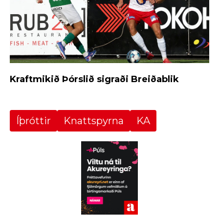
Kraftmikið Þórslið sigraði Breiðablik
Íþróttir
Knattspyrna
KA