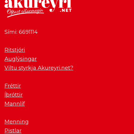
Sími: 6691114
Ritstjóri
Auglýsingar
Viltu styrkja Akureyri.net?
Fréttir
Íþróttir
Mannlíf
Menning
Pistlar