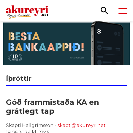
Leita
Íþróttir
Góð frammistaða KA en
grátlegt tap
Skapti Hallgrímsson -
skapti@akureyri.net
19.06.2024 kl. 21:45