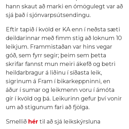
hann skaut að marki en ómögulegt var að
sjá það í sjónvarpsútsendingu.
Eftir tapið í kvöld er KA enn í neðsta sæti
deildarinnar með fimm stig að loknum 10
leikjum. Frammistaðan var hins vegar
góð, sem fyrr segir; þeim sem þetta
skrifar fannst mun meiri ákefð og betri
heildarbragur á liðinu í síðasta leik,
sigrinum á Fram í bikarkeppninni, en
áður í sumar og leikmenn voru í ámóta
gír í kvöld og þá. Leikurinn gefur því vonir
um að stigunum fari að fjölga.
Smellið
hér
til að sjá leikskýrsluna