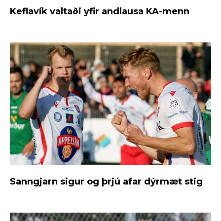
Keflavík valtaði yfir andlausa KA-menn
Sanngjarn sigur og þrjú afar dýrmæt stig