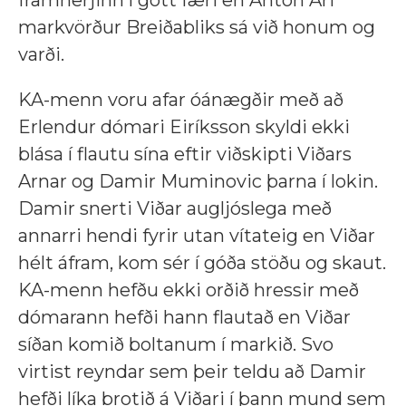
markvörður Breiðabliks sá við honum og
varði.
KA-menn voru afar óánægðir með að
Erlendur dómari Eiríksson skyldi ekki
blása í flautu sína eftir viðskipti Viðars
Arnar og Damir Muminovic þarna í lokin.
Damir snerti Viðar augljóslega með
annarri hendi fyrir utan vítateig en Viðar
hélt áfram, kom sér í góða stöðu og skaut.
KA-menn hefðu ekki orðið hressir með
dómarann hefði hann flautað en Viðar
síðan komið boltanum í markið. Svo
virtist reyndar sem þeir teldu að Damir
hefði líka brotið á Viðari í þann mund sem