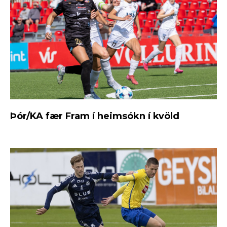
Þór/KA fær Fram í heimsókn í kvöld