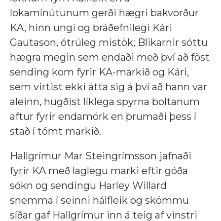
lokamínútunum gerði hægri bakvörður
KA, hinn ungi og bráðefnilegi Kári
Gautason, ótrúleg mistök; Blikarnir sóttu
hægra megin sem endaði með því að föst
sending kom fyrir KA-markið og Kári,
sem virtist ekki átta sig á því að hann var
aleinn, hugðist líklega spyrna boltanum
aftur fyrir endamörk en þrumaði þess í
stað í tómt markið.
Hallgrímur Mar Steingrímsson jafnaði
fyrir KA með laglegu marki eftir góða
sókn og sendingu Harley Willard
snemma í seinni hálfleik og skömmu
síðar gaf Hallgrímur inn á teig af vinstri