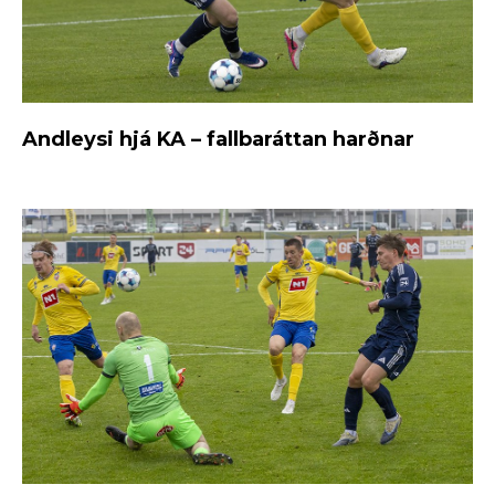
Andleysi hjá KA – fallbaráttan harðnar