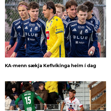
KA-menn sækja Keflvíkinga heim í dag