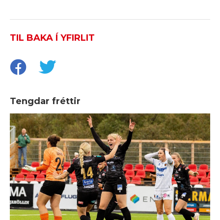
TIL BAKA Í YFIRLIT
Tengdar fréttir