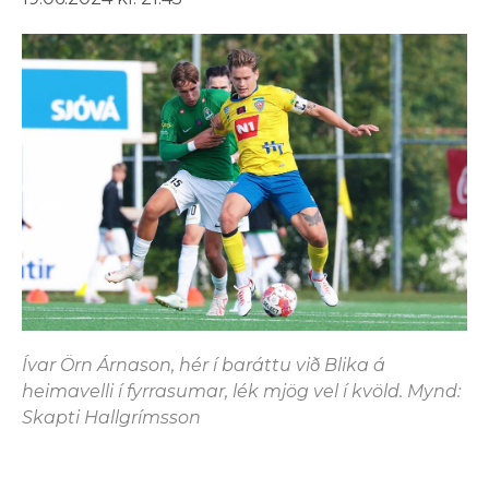
Ívar Örn Árnason, hér í baráttu við Blika á
heimavelli í fyrrasumar, lék mjög vel í kvöld. Mynd:
Skapti Hallgrímsson