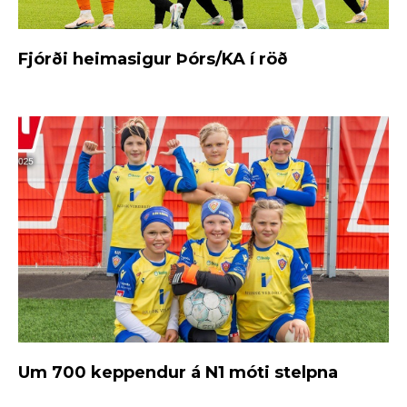
Fjórði heimasigur Þórs/KA í röð
Um 700 keppendur á N1 móti stelpna