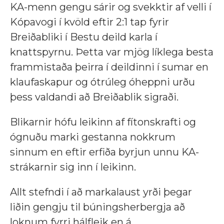
KA-menn gengu sárir og svekktir af velli í
Kópavogi í kvöld eftir 2:1 tap fyrir
Breiðabliki í Bestu deild karla í
knattspyrnu. Þetta var mjög líklega besta
frammistaða þeirra í deildinni í sumar en
klaufaskapur og ótrúleg óheppni urðu
þess valdandi að Breiðablik sigraði.
Blikarnir hófu leikinn af fítonskrafti og
ógnuðu marki gestanna nokkrum
sinnum en eftir erfiða byrjun unnu KA-
strákarnir sig inn í leikinn.
Allt stefndi í að markalaust yrði þegar
liðin gengju til búningsherbergja að
loknum fyrri hálfleik en á