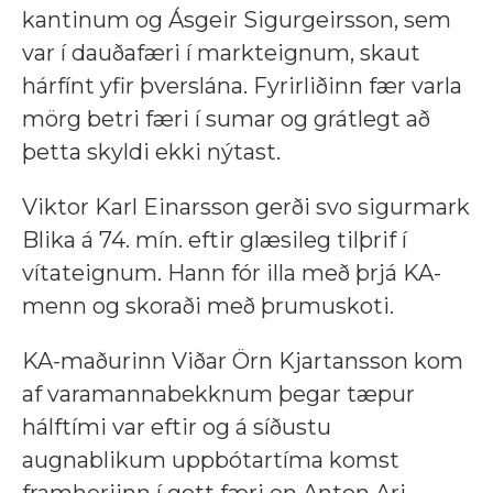
kantinum og Ásgeir Sigurgeirsson, sem
var í dauðafæri í markteignum, skaut
hárfínt yfir þverslána. Fyrirliðinn fær varla
mörg betri færi í sumar og grátlegt að
þetta skyldi ekki nýtast.
Viktor Karl Einarsson gerði svo sigurmark
Blika á 74. mín. eftir glæsileg tilþrif í
vítateignum. Hann fór illa með þrjá KA-
menn og skoraði með þrumuskoti.
KA-maðurinn Viðar Örn Kjartansson kom
af varamannabekknum þegar tæpur
hálftími var eftir og á síðustu
augnablikum uppbótartíma komst
framherjinn í gott færi en Anton Ari