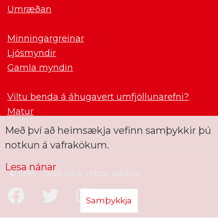
Umræðan
Minningargreinar
Ljósmyndir
Gamla myndin
Viltu benda á áhugavert umfjöllunarefni?
Matur
Með því að heimsækja vefinn samþykkir þú
notkun á vafrakökum.
Lesa nánar
© 1998 - 2026 Allur réttur áskilinn
Samþykkja