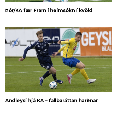
Þór/KA fær Fram í heimsókn í kvöld
Andleysi hjá KA – fallbaráttan harðnar