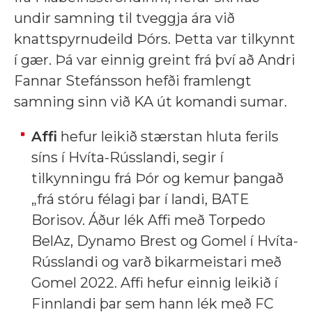
undir samning til tveggja ára við
knattspyrnudeild Þórs. Þetta var tilkynnt
í gær. Þá var einnig greint frá því að Andri
Fannar Stefánsson hefði framlengt
samning sinn við KA út komandi sumar.
Affi
hefur leikið stærstan hluta ferils
síns í Hvíta-Rússlandi, segir í
tilkynningu frá Þór og kemur þangað
„frá stóru félagi þar í landi, BATE
Borisov. Áður lék Affi með Torpedo
BelAz, Dynamo Brest og Gomel í Hvíta-
Rússlandi og varð bikarmeistari með
Gomel 2022. Affi hefur einnig leikið í
Finnlandi þar sem hann lék með FC