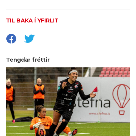
TIL BAKA Í YFIRLIT
Tengdar fréttir