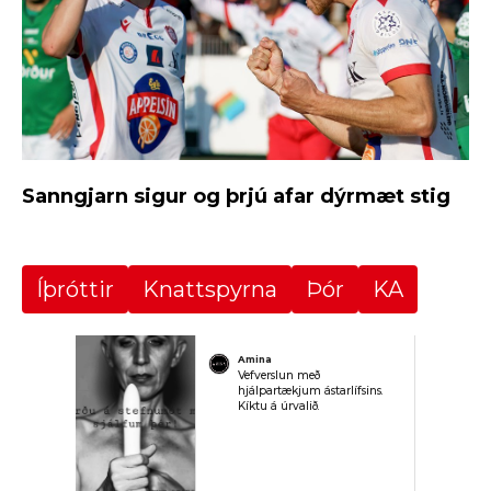
Sanngjarn sigur og þrjú afar dýrmæt stig
Íþróttir
Knattspyrna
Þór
KA