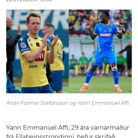
Andri Fannar Stefánsson og Yann Emmanuel Affi.
Yann Emmanuel Affi, 29 ára varnarmaður
frá Fílabeinsströndinni, hefur skrifað