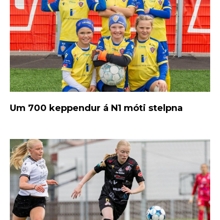
Um 700 keppendur á N1 móti stelpna