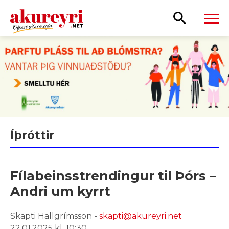
Leita
Íþróttir
Fílabeinsstrendingur til Þórs –
Andri um kyrrt
Skapti Hallgrímsson -
skapti@akureyri.net
22.01.2025 kl. 10:30