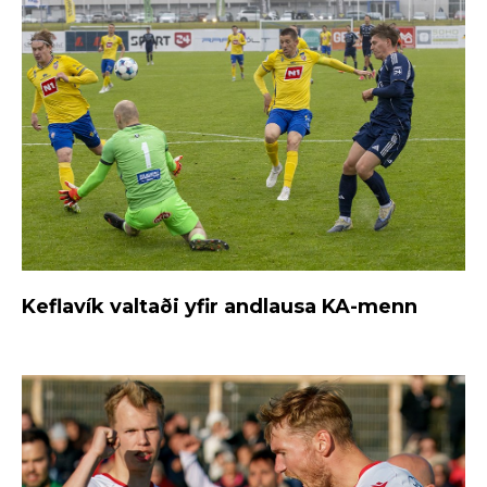
Keflavík valtaði yfir andlausa KA-menn