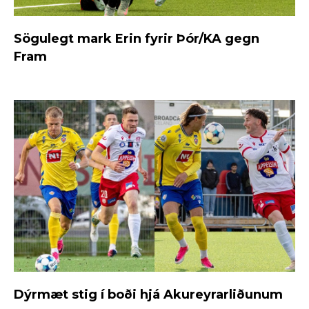
Sögulegt mark Erin fyrir Þór/KA gegn
Fram
Dýrmæt stig í boði hjá Akureyrarliðunum