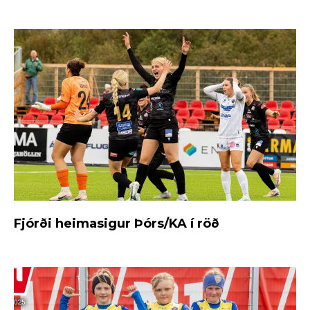
Fjórði heimasigur Þórs/KA í röð