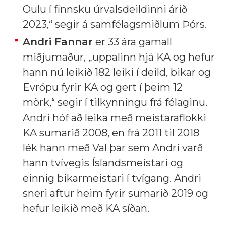
Oulu í finnsku úrvalsdeildinni árið
2023,“ segir á samfélagsmiðlum Þórs.
Andri Fannar
er 33 ára gamall
miðjumaður, „uppalinn hjá KA og hefur
hann nú leikið 182 leiki í deild, bikar og
Evrópu fyrir KA og gert í þeim 12
mörk,“ segir í tilkynningu frá félaginu.
Andri hóf að leika með meistaraflokki
KA sumarið 2008, en frá 2011 til 2018
lék hann með Val þar sem Andri varð
hann tvívegis Íslandsmeistari og
einnig bikarmeistari í tvígang. Andri
sneri aftur heim fyrir sumarið 2019 og
hefur leikið með KA síðan.