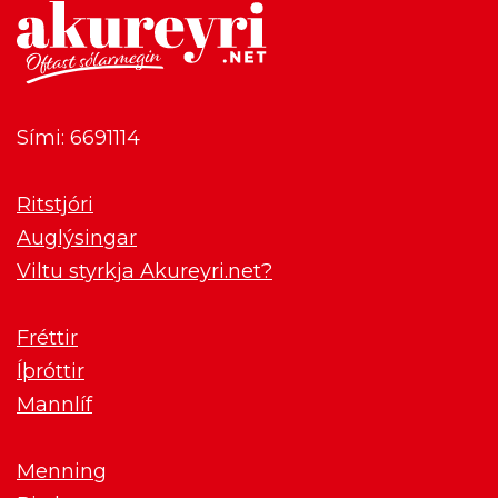
Sími: 6691114
Ritstjóri
Auglýsingar
Viltu styrkja Akureyri.net?
Fréttir
Íþróttir
Mannlíf
Menning