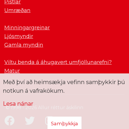
Pistlar
Umræðan
Minningargreinar
Ljósmyndir
Gamla myndin
Viltu benda á áhugavert umfjöllunarefni?
Matur
Með því að heimsækja vefinn samþykkir þú
notkun á vafrakökum.
Lesa nánar
© 1998 - 2026 Allur réttur áskilinn
Samþykkja