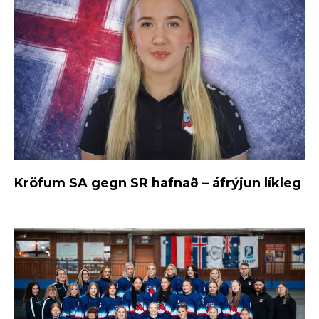
Kröfum SA gegn SR hafnað – áfrýjun líkleg