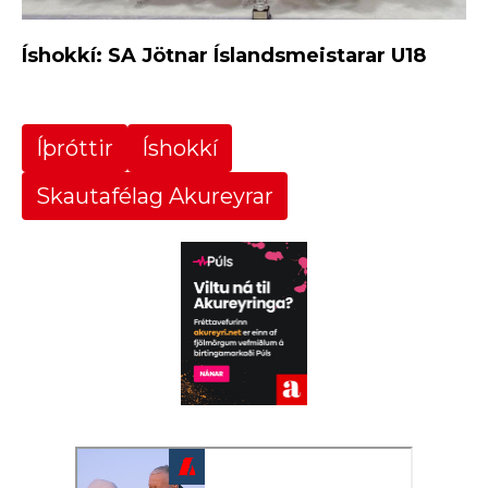
Íshokkí: SA Jötnar Íslandsmeistarar U18
Íþróttir
Íshokkí
Skautafélag Akureyrar