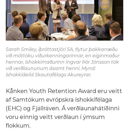
Sarah Smiley, íþróttastjóri SA, flytur þakkarræðu
við móttöku viðurkenningarinnar, en eiginmaður
hennar, íshokkímaðurinn Ingvar Þór Jónsson tók
við verðlaununum ásamt henni. Mynd:
íshokkídeild Skautafélags Akureyrar.
Kånken Youth Retention Award eru veitt
af Samtökum evrópskra íshokkífélaga
(EHC) og Fjällräven. Á verðlaunahátíðinni
voru einnig veitt verðlaun í ýmsum
flokkum.