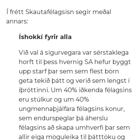
Í frétt Skautafélagsisn segir meðal
annars:
Íshokkí fyrir alla
Við val á sigurvegara var sérstaklega
horft til þess hvernig SA hefur byggt
upp starf þar sem sem flest börn
geta tekið þátt og verið sem lengst í
íþróttinni. Um 40% iðkenda félagsins
eru stúlkur og um 40%
ungmennaþjálfara félagsins konur,
sem endurspeglar þá áherslu
félagsins að skapa umhverfi þar sem
allir eiga möguleika til þátttöku og