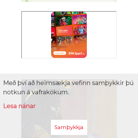
Með því að heimsækja vefinn samþykkir þú
notkun á vafrakökum.
Lesa nánar
Samþykkja