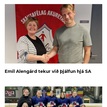
Emil Alengård tekur við þjálfun hjá SA