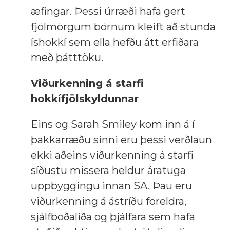
æfingar. Þessi úrræði hafa gert
fjölmörgum börnum kleift að stunda
íshokkí sem ella hefðu átt erfiðara
með þátttöku.
Viðurkenning á starfi
hokkífjölskyldunnar
Eins og Sarah Smiley kom inn á í
þakkarræðu sinni eru þessi verðlaun
ekki aðeins viðurkenning á starfi
síðustu missera heldur áratuga
uppbyggingu innan SA. Þau eru
viðurkenning á ástríðu foreldra,
sjálfboðaliða og þjálfara sem hafa