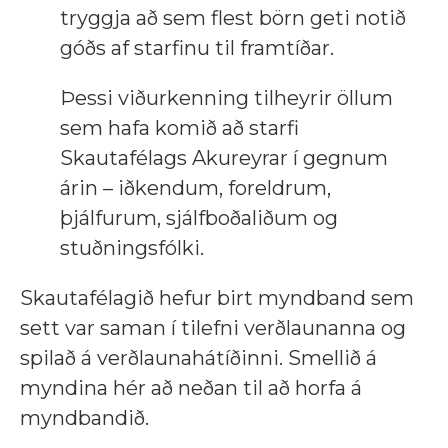
tryggja að sem flest börn geti notið
góðs af starfinu til framtíðar.
Þessi viðurkenning tilheyrir öllum
sem hafa komið að starfi
Skautafélags Akureyrar í gegnum
árin – iðkendum, foreldrum,
þjálfurum, sjálfboðaliðum og
stuðningsfólki.
Skautafélagið hefur birt myndband sem
sett var saman í tilefni verðlaunanna og
spilað á verðlaunahátíðinni. Smellið á
myndina hér að neðan til að horfa á
myndbandið.