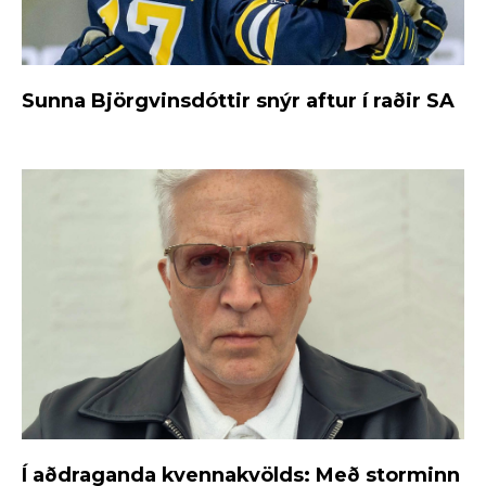
Sunna Björgvinsdóttir snýr aftur í raðir SA
Í aðdraganda kvennakvölds: Með storminn