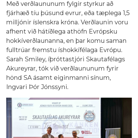
Með verðlaununum fylgir styrkur að
fjárhæð tíu þúsund evrur, eða tæplega 1,5
milljónir íslenskra króna. Verðlaunin voru
afhent við hátíðlega athöfn Evrópsku
hokkíverðlaunanna, en þar komu saman
fulltrúar fremstu íshokkífélaga Evrópu.
Sarah Smiley, íþróttastjóri Skautafélags
Akureyrar, tók við verðlaununum fyrir
hönd SA ásamt eiginmanni sínum,
Ingvari Þór Jónssyni.