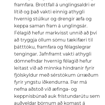
framfara. Brottfall á unglingsaldri er
lítið og það vakti einnig athygli
hvernig stúlkur og drengir æfa og
keppa saman fram á unglingsár.
Félagið hefur markvisst unnið að því
að tryggja öllum sömu tækifæri til
þátttöku, framfara og félagslegrar
tengingar. Jafnframt vakti athygli
dómnefndar hvernig félagið hefur
leitast við að minnka hindranir fyrir
fjölskyldur með sérstökum úrræðum
fyrir yngstu iðkendurna. Þar má
nefna aðstoð við æfinga- og
keppnisbúnað auk frístundarútu sem
auðveldar börnum að komast á