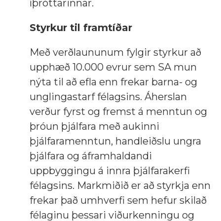
íþróttarinnar.
Styrkur til framtíðar
Með verðlaununum fylgir styrkur að
upphæð 10.000 evrur sem SA mun
nýta til að efla enn frekar barna- og
unglingastarf félagsins. Áherslan
verður fyrst og fremst á menntun og
þróun þjálfara með aukinni
þjálfaramenntun, handleiðslu ungra
þjálfara og áframhaldandi
uppbyggingu á innra þjálfarakerfi
félagsins. Markmiðið er að styrkja enn
frekar það umhverfi sem hefur skilað
félaginu þessari viðurkenningu og