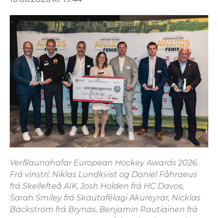
Verðlaunahafar European Hockey Awards 2026.
Frá vinstri: Niklas Lundkvist og Daniel Fåhraeus
frá Skellefteå AIK, Josh Holden frá HC Davos,
Sarah Smiley frá Skautafélagi Akureyrar, Nicklas
Bäckström frá Brynäs, Benjamin Rautiainen frá