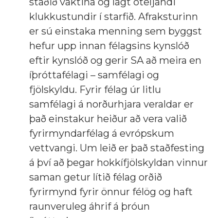
staðið vaktina og lagt óteljandi
klukkustundir í starfið. Afraksturinn
er sú einstaka menning sem byggst
hefur upp innan félagsins kynslóð
eftir kynslóð og gerir SA að meira en
íþróttafélagi – samfélagi og
fjölskyldu. Fyrir félag úr litlu
samfélagi á norðurhjara veraldar er
það einstakur heiður að vera valið
fyrirmyndarfélag á evrópskum
vettvangi. Um leið er það staðfesting
á því að þegar hokkífjölskyldan vinnur
saman getur lítið félag orðið
fyrirmynd fyrir önnur félög og haft
raunveruleg áhrif á þróun