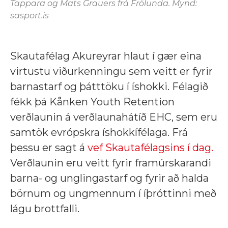
Tappara og Mats Grauers frá Frölunda. Mynd:
sasport.is
Skautafélag Akureyrar hlaut í gær eina
virtustu viðurkenningu sem veitt er fyrir
barnastarf og þátttöku í íshokki. Félagið
fékk þá Kånken Youth Retention
verðlaunin á verðlaunahátíð EHC, sem eru
samtök evrópskra íshokkífélaga. Frá
þessu er sagt á
vef Skautafélagsins í dag.
Verðlaunin eru veitt fyrir framúrskarandi
barna- og unglingastarf og fyrir að halda
börnum og ungmennum í íþróttinni með
lágu brottfalli.