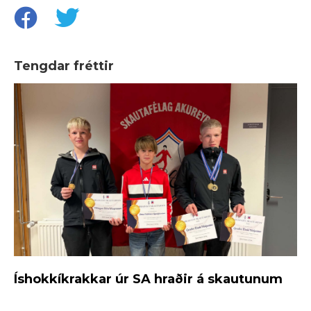
Tengdar fréttir
Íshokkíkrakkar úr SA hraðir á skautunum