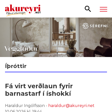
Leita
Íþróttir
Fá virt verðlaun fyrir
barnastarf í íshokkí
Haraldur Ingólfsson -
haraldur@akureyri.net
10.06.2026 kl. 19:44