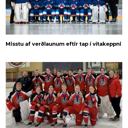
Misstu af verðlaunum eftir tap í vítakeppni