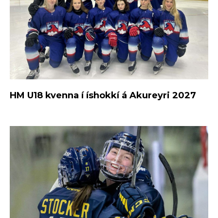
HM U18 kvenna í íshokkí á Akureyri 2027