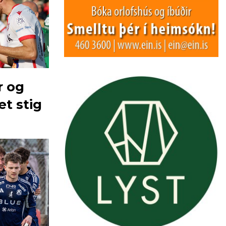
r og
t stig