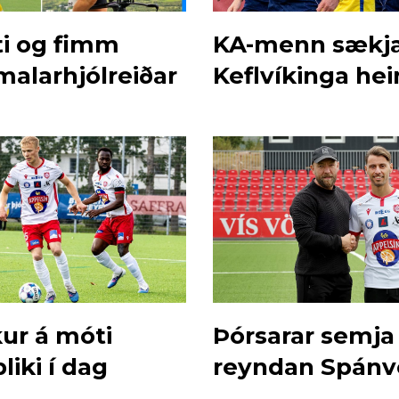
ti og fimm
KA-menn sækj
malarhjólreiðar
Keflvíkinga hei
kur á móti
Þórsarar semja 
liki í dag
reyndan Spánv