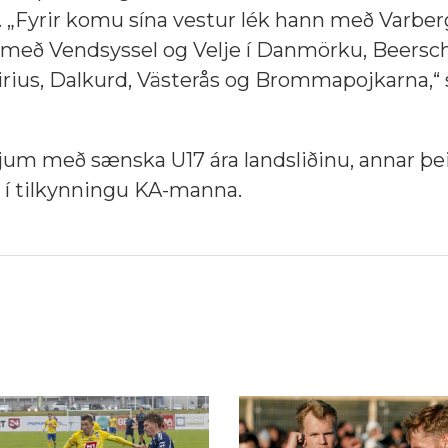
.
„Fyrir komu sína vestur lék hann með Varberg
n með Vendsyssel og Velje í Danmörku, Beersch
irius, Dalkurd, Västerås og Brommapojkarna,“ s
kjum með sænska U17 ára landsliðinu, annar þei
ir í tilkynningu KA-manna.