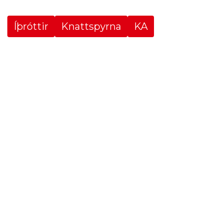
Íþróttir
Knattspyrna
KA