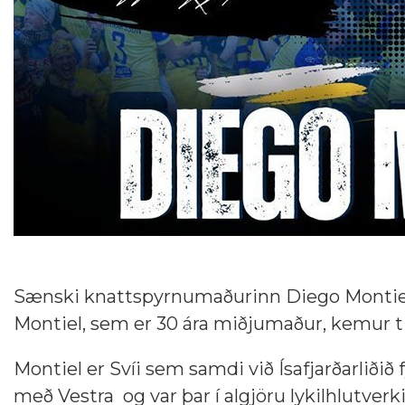
Sænski knattspyrnumaðurinn Diego Montiel s
Montiel, sem er 30 ára miðjumaður, kemur til 
Montiel er Svíi sem samdi við Ísafjarðarliðið
með Vestra og var þar í algjöru lykilhlutverki, 