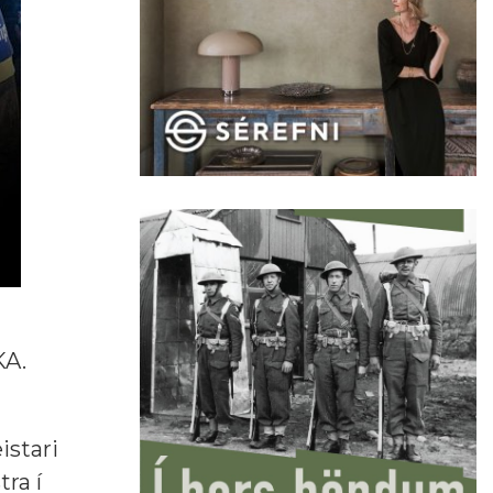
KA.
istari
tra í