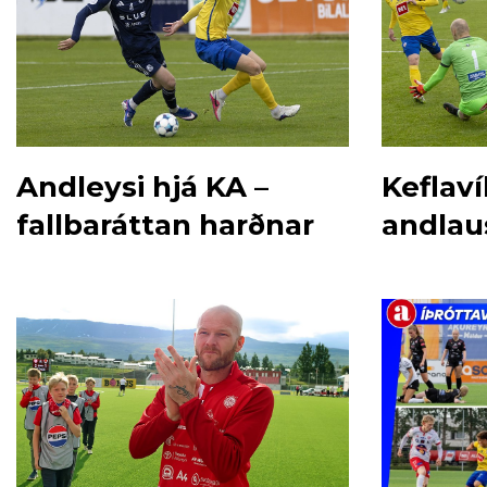
Andleysi hjá KA –
Keflaví
fallbaráttan harðnar
andlau