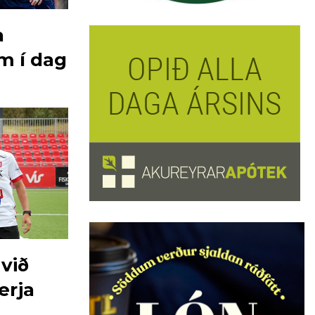
a
m í dag
við
erja