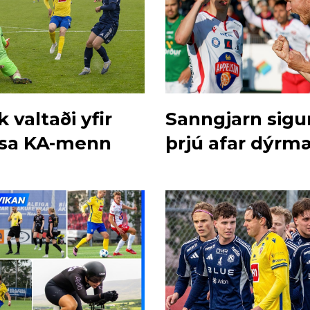
k valtaði yfir
Sanngjarn sigu
sa KA-menn
þrjú afar dýrmæ