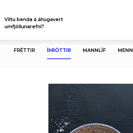
Viltu benda á áhugavert
umfjöllunarefni?
FRÉTTIR
ÍÞRÓTTIR
MANNLÍF
MENN