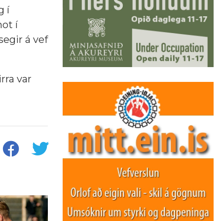
 í
ot í
egir á vef
rra var