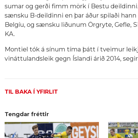
sumar og gerði fimm mörk í Bestu deildinni
sænsku B-deildinni en þar áður spilaði han
Belgíu, og sænsku liðunum Örgryte, Gefle, S
KA.
Montiel tók á sínum tíma þátt í tveimur lei
vináttulandsleik gegn Íslandi árið 2014, seg
TIL BAKA Í YFIRLIT
Tengdar fréttir