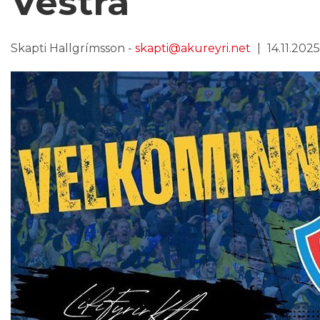
Vestra
Skapti Hallgrímsson -
skapti@akureyri.net
14.11.2025