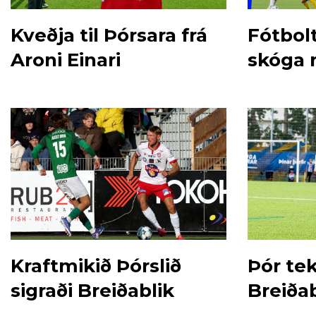
Kveðja til Þórsara frá
Fótbol
Aroni Einari
skóga 
Kraftmikið Þórslið
Þór te
sigraði Breiðablik
Breiðab