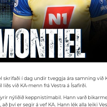
krifaði í dag undir tveggja ára samning við 
liðs við KA-menn frá Vestra á Ísafirði.
 fyrir nýliðið keppnistímabil. Hann varð bikarme
að því er segir á vef KA. Hann lék alla leiki Ves