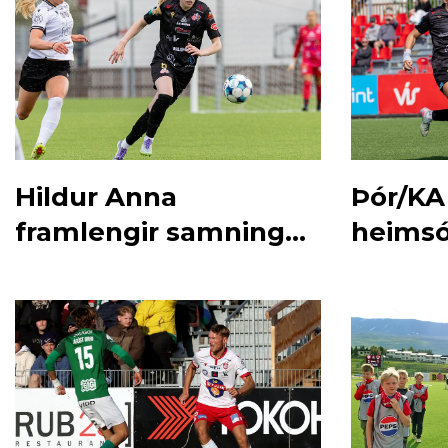
Hildur Anna
Þór/KA
framlengir samning
heimsó
við Þór/KA