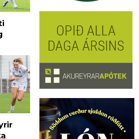
ti
g
yrir
ka