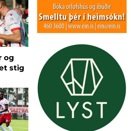
r og
t stig