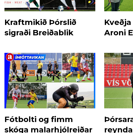
Kraftmikið Þórslið
Kveðja 
sigraði Breiðablik
Aroni E
Fótbolti og fimm
Þórsar
skóga malarhjólreiðar
reynda