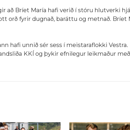
r að Bríet María hafi verið í stóru hlutverki hj
tt orð fyrir dugnað, baráttu og metnað. Bríet 
nn hafi unnið sér sess í meistaraflokki Vestra.
 landsliða KKÍ og þykir efnilegur leikmaður me