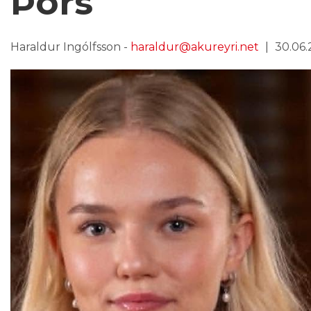
Þórs
Haraldur Ingólfsson -
haraldur@akureyri.net
30.06.