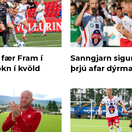
 fær Fram í
Sanngjarn sigu
kn í kvöld
þrjú afar dýrmæ