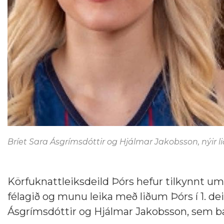
Bríet Sara Ásgrímsdóttir og Hjálmar Jakobsson, nýir l
Körfuknattleiksdeild Þórs hefur tilkynnt um
félagið og munu leika með liðum Þórs í 1. d
Ásgrímsdóttir og Hjálmar Jakobsson, sem bæði