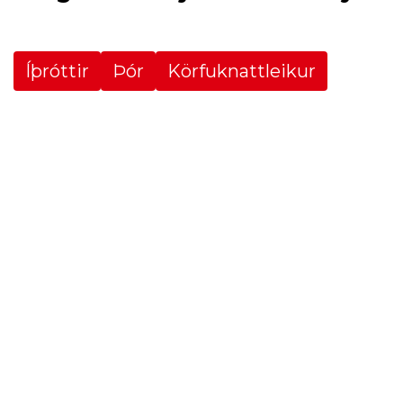
Íþróttir
Þór
Körfuknattleikur