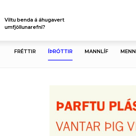
Viltu benda á áhugavert
umfjöllunarefni?
FRÉTTIR
ÍÞRÓTTIR
MANNLÍF
MENN