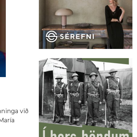
mninga við
María