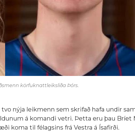
iðsmenn körfuknattleiksliða Þórs.
 tvo nýja leikmenn sem skrifað hafa undir sa
eildunum á komandi vetri. Þetta eru þau Bríet 
 koma til félagsins frá Vestra á Ísafirði.