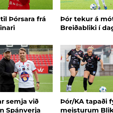
til Þórsara frá
Þór tekur á mó
inari
Breiðabliki í da
ar semja við
Þór/KA tapaði f
n Spánverja
meisturum Bli