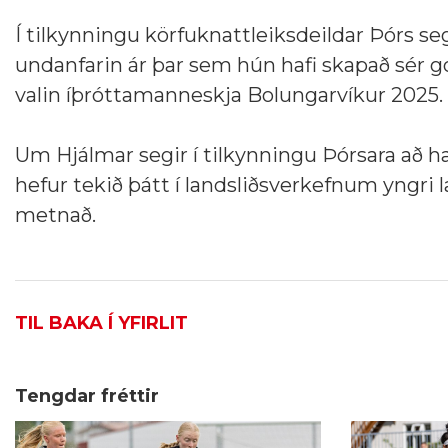
Í tilkynningu körfuknattleiksdeildar Þórs segi
undanfarin ár þar sem hún hafi skapað sér go
valin íþróttamanneskja Bolungarvíkur 2025.
Um Hjálmar segir í tilkynningu Þórsara að ha
hefur tekið þátt í landsliðsverkefnum yngri
metnað.
TIL BAKA Í YFIRLIT
Tengdar fréttir