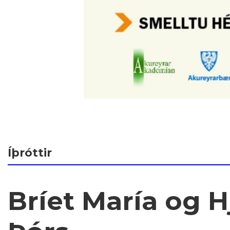
Íþróttir
Bríet María og Hj