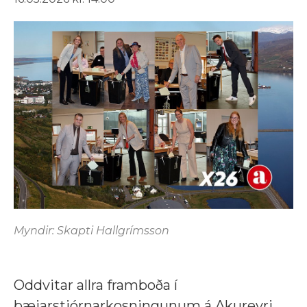
Myndir: Skapti Hallgrímsson
Oddvitar allra framboða í
bæjarstjórnarkosningunum á Akureyri