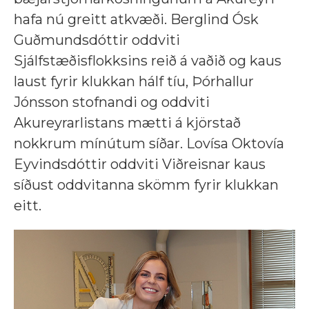
hafa nú greitt atkvæði. Berglind Ósk
Guðmundsdóttir oddviti
Sjálfstæðisflokksins reið á vaðið og kaus
laust fyrir klukkan hálf tíu, Þórhallur
Jónsson stofnandi og oddviti
Akureyrarlistans mætti á kjörstað
nokkrum mínútum síðar. Lovísa Oktovía
Eyvindsdóttir oddviti Viðreisnar kaus
síðust oddvitanna skömm fyrir klukkan
eitt.