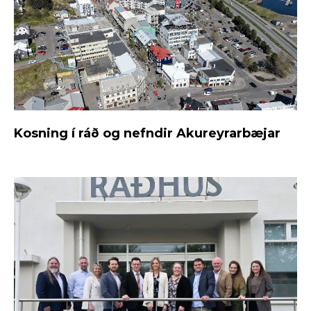
Kosning í ráð og nefndir Akureyrarbæjar