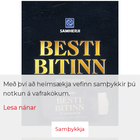
Með því að heimsækja vefinn samþykkir þú
notkun á vafrakökum.
Lesa nánar
Samþykkja