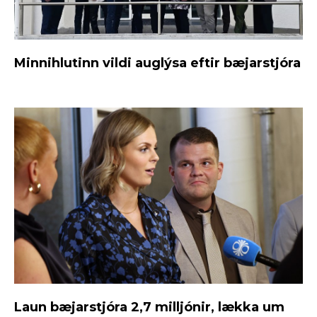
Minnihlutinn vildi auglýsa eftir bæjarstjóra
Laun bæjarstjóra 2,7 milljónir, lækka um