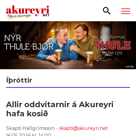
Leita
Íþróttir
Allir oddvitarnir á Akureyri
hafa kosið
Skapti Hallgrímsson -
skapti@akureyri.net
16.05.2026 kl. 14:00