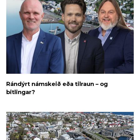
Rándýrt námskeið eða tilraun – og
bitlingar?