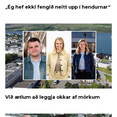
„Ég hef ekki fengið neitt upp í hendurnar“
Við ætlum að leggja okkar af mörkum