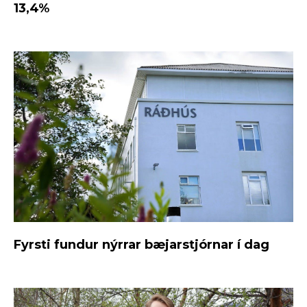
13,4%
Fyrsti fundur nýrrar bæjarstjórnar í dag