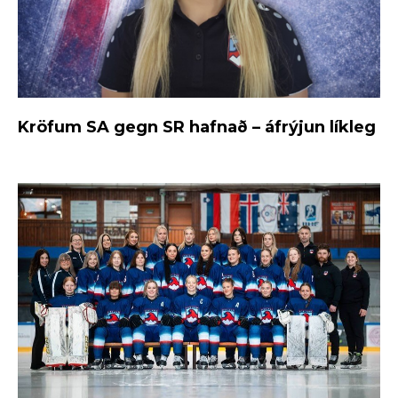
Kröfum SA gegn SR hafnað – áfrýjun líkleg