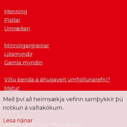
Menning
Pistlar
Umræðan
Minningargreinar
Ljósmyndir
Gamla myndin
Viltu benda á áhugavert umfjöllunarefni?
Matur
Með því að heimsækja vefinn samþykkir þú
notkun á vafrakökum.
Lesa nánar
© 1998 - 2026 Allur réttur áskilinn