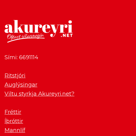
Sími: 6691114
Ritstjóri
Auglýsingar
Viltu styrkja Akureyri.net?
Fréttir
Íþróttir
Mannlíf