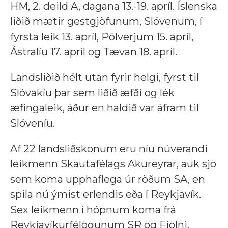
HM, 2. deild A, dagana 13.-19. apríl. Íslenska
liðið mætir gestgjöfunum, Slóvenum, í
fyrsta leik 13. apríl, Pólverjum 15. apríl,
Ástralíu 17. apríl og Tævan 18. apríl.
Landsliðið hélt utan fyrir helgi, fyrst til
Slóvakíu þar sem liðið æfði og lék
æfingaleik, áður en haldið var áfram til
Slóveníu.
Af 22 landsliðskonum eru níu núverandi
leikmenn Skautafélags Akureyrar, auk sjö
sem koma upphaflega úr röðum SA, en
spila nú ýmist erlendis eða í Reykjavík.
Sex leikmenn í hópnum koma frá
Reykjavíkurfélögunum SR og Fjölni.