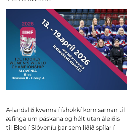
A-landslið kvenna í íshokkí kom saman til
æfinga um páskana og hélt utan áleiðis
til Bled í Slóveníu þar sem liðið spilar í