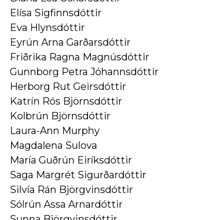
Elísa Sigfinnsdóttir
Eva Hlynsdóttir
Eyrún Arna Garðarsdóttir
Friðrika Ragna Magnúsdóttir
Gunnborg Petra Jóhannsdóttir
Herborg Rut Geirsdóttir
Katrín Rós Björnsdóttir
Kolbrún Björnsdóttir
Laura-Ann Murphy
Magdalena Sulova
María Guðrún Eiríksdóttir
Saga Margrét Sigurðardóttir
Silvía Rán Björgvinsdóttir
Sólrún Assa Arnardóttir
Sunna Björgvinsdóttir