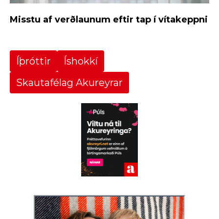
Misstu af verðlaunum eftir tap í vítakeppni
Íþróttir
Íshokkí
Skautafélag Akureyrar