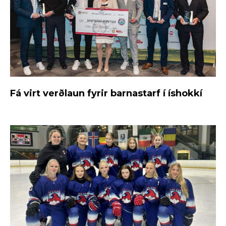
Fá virt verðlaun fyrir barnastarf í íshokkí