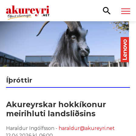
Leita
Íþróttir
Akureyrskar hokkíkonur
meirihluti landsliðsins
Haraldur Ingólfsson -
haraldur@akureyri.net
12.04.2026 kl. 06:00