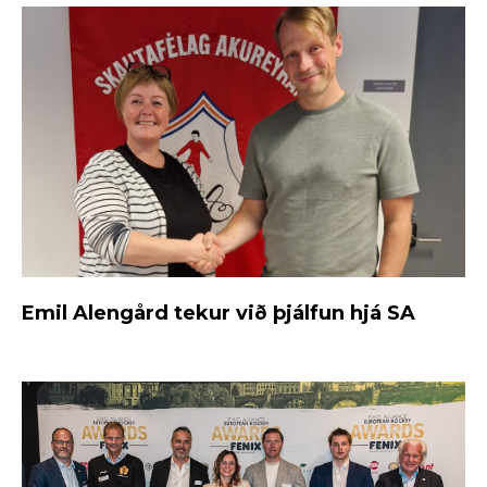
Emil Alengård tekur við þjálfun hjá SA