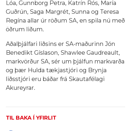
Lóa, Gunnborg Petra, Katrín Rós, María
Guðrún, Saga Margrét, Sunna og Teresa
Regína allar úr röðum SA, en spila nú með
öðrum liðum.
Aðalþjálfari liðsins er SA-maðurinn Jón
Benedikt Gíslason, Shawlee Gaudreault,
markvörður SA, sér um þjálfun markvarða
og þær Hulda tækjastjóri og Brynja
liðsstjóri eru báðar frá Skautafélagi
Akureyrar.
TIL BAKA Í YFIRLIT