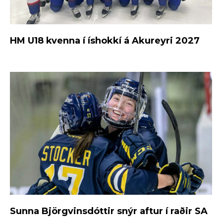
HM U18 kvenna í íshokkí á Akureyri 2027
Sunna Björgvinsdóttir snýr aftur í raðir SA