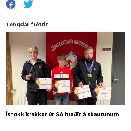
Tengdar fréttir
Íshokkíkrakkar úr SA hraðir á skautunum