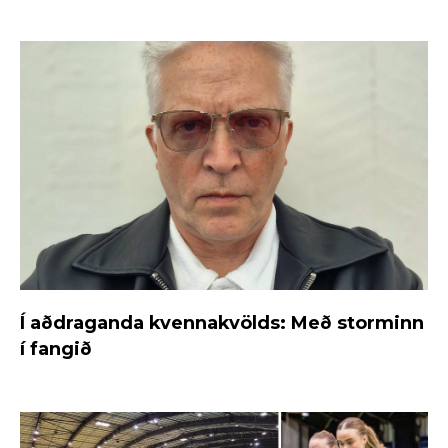
Í aðdraganda kvennakvölds: Með storminn
í fangið