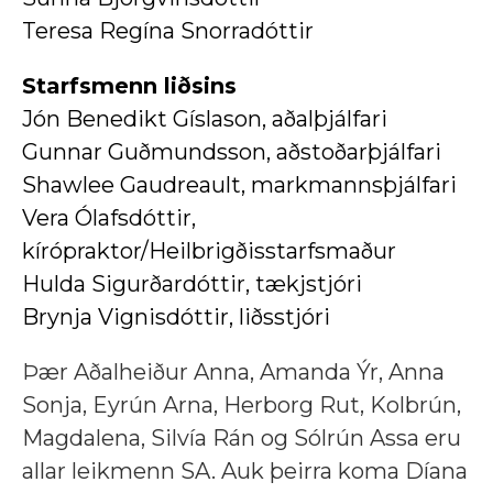
Teresa Regína Snorradóttir
Starfsmenn liðsins
Jón Benedikt Gíslason, aðalþjálfari
Gunnar Guðmundsson, aðstoðarþjálfari
Shawlee Gaudreault, markmannsþjálfari
Vera Ólafsdóttir,
kírópraktor/Heilbrigðisstarfsmaður
Hulda Sigurðardóttir, tækjstjóri
Brynja Vignisdóttir, liðsstjóri
Þær Aðalheiður Anna, Amanda Ýr, Anna
Sonja, Eyrún Arna, Herborg Rut, Kolbrún,
Magdalena, Silvía Rán og Sólrún Assa eru
allar leikmenn SA. Auk þeirra koma Díana