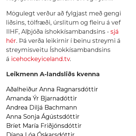
Mögulegt verður að fylgjast með gengi
liðsins, tölfræði, úrslitum og fleiru á vef
IIHF, Alþjóða íshokkísambandsins -
sjá
hér
. Þá verða leikirnir í beinu streymi á
streymisveitu Íshokkísambandsins
á
icehockeyiceland.tv
.
Leikmenn A-landsliðs kvenna
Aðalheiður Anna Ragnarsdóttir
Amanda Ýr Bjarnadóttir
Andrea Diljá Bachmann
Anna Sonja Ágústsdóttir
Bríet María Friðjónsdóttir
Díana Lóa Óskarsdóttir