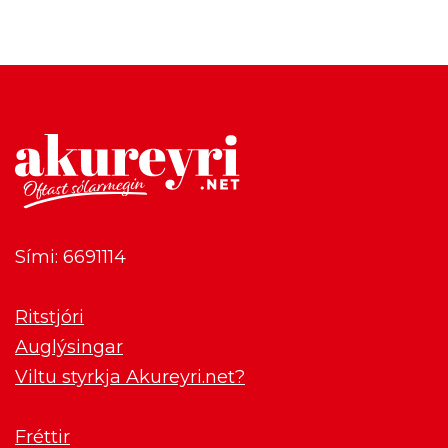
Sími: 6691114
Ritstjóri
Auglýsingar
Viltu styrkja Akureyri.net?
Fréttir