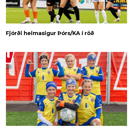
Fjórði heimasigur Þórs/KA í röð