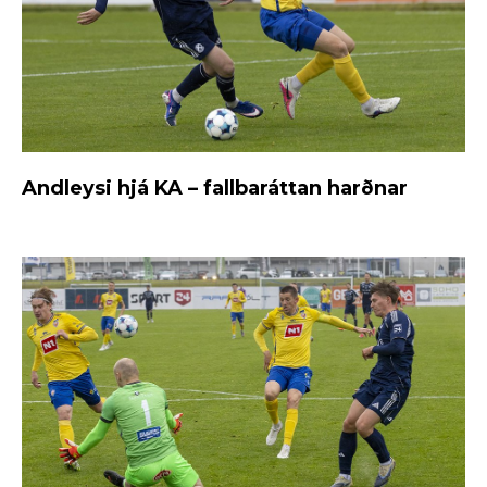
Andleysi hjá KA – fallbaráttan harðnar