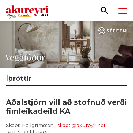
Leita
Íþróttir
Aðalstjórn vill að stofnuð verði
fimleikadeild KA
Skapti Hallgrímsson -
skapti@akureyri.net
18.11.2023 kl. 06:00