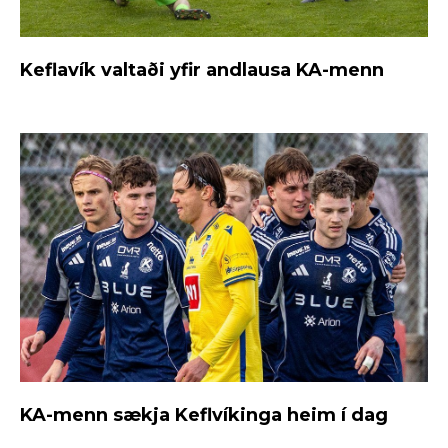
Keflavík valtaði yfir andlausa KA-menn
KA-menn sækja Keflvíkinga heim í dag