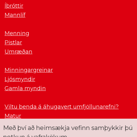
Íþróttir
Mannlíf
Menning
Pistlar
Umræðan
Minningargreinar
Ljósmyndir
Gamla myndin
Viltu benda á áhugavert umfjöllunarefni?
Matur
Með því að heimsækja vefinn samþykkir þú