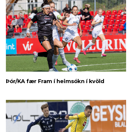
Þór/KA fær Fram í heimsókn í kvöld