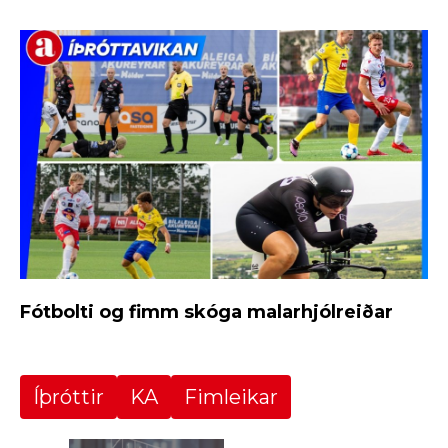
Fótbolti og fimm skóga malarhjólreiðar
Íþróttir
KA
Fimleikar