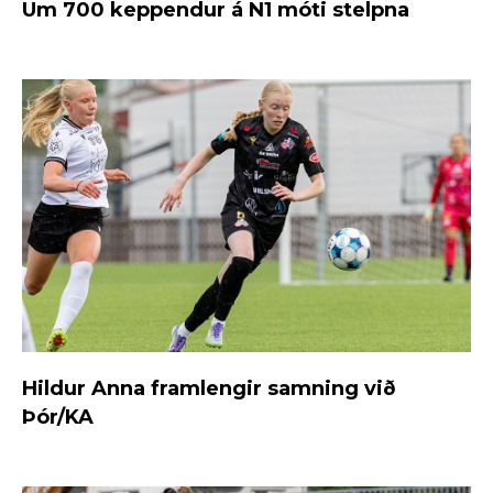
Um 700 keppendur á N1 móti stelpna
Hildur Anna framlengir samning við
Þór/KA