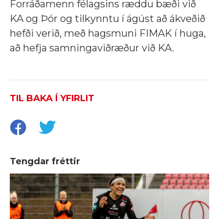
Forráðamenn félagsins ræddu bæði við
KA og Þór og tilkynntu í ágúst að ákveðið
hefði verið, með hagsmuni FIMAK í huga,
að hefja samningaviðræður við KA.
TIL BAKA Í YFIRLIT
Tengdar fréttir