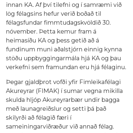
innan KA. Af því tilefni og í samræmi við
lög félagsins hefur verið boðað til
félagsfundar fimmtudagskvöldið 30.
nóvember. Þetta kemur fram á
heimasíðu KA og þess getið að á
fundinum muni aðalstjórn einnig kynna
stöðu uppbyggingarmála hjá KA og þau
verkefni sem framundan eru hjá félaginu.
Þegar gjaldþrot vofði yfir Fimleikafélagi
Akureyrar (FIMAK) í sumar vegna mikilla
skulda hljóp Akureyrarbær undir bagga
með launagreiðslur og setti þá það
skilyrði að félagið færi í
sameiningarviðræður við annað félag.