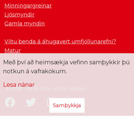
Minningargreinar
Ljósmyndir
Gamla myndin
Viltu benda á áhugavert umfjöllunarefni?
Matur
Með því að heimsækja vefinn samþykkir þú
notkun á vafrakökum.
Lesa nánar
© 1998 - 2026 Allur réttur áskilinn
Samþykkja