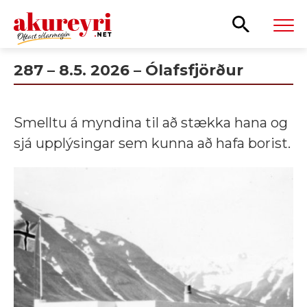
Leita
287 – 8.5. 2026 – Ólafsfjörður
Smelltu á myndina til að stækka hana og
sjá upplýsingar sem kunna að hafa borist.