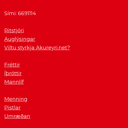
Sími: 6691114
Ritstjóri
Auglýsingar
Viltu styrkja Akureyri.net?
Fréttir
Íþróttir
Mannlíf
Menning
Pistlar
Umræðan