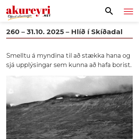
Leita
260 – 31.10. 2025 – Hlíð í Skíðadal
Smelltu á myndina til að stækka hana og
sjá upplýsingar sem kunna að hafa borist.