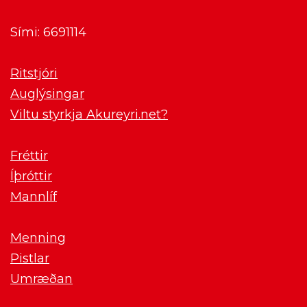
Sími: 6691114
Ritstjóri
Auglýsingar
Viltu styrkja Akureyri.net?
Fréttir
Íþróttir
Mannlíf
Menning
Pistlar
Umræðan