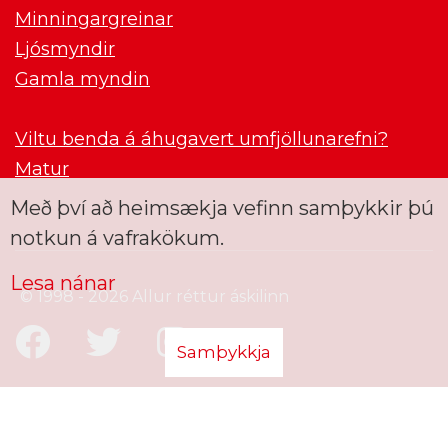
Minningargreinar
Ljósmyndir
Gamla myndin
Viltu benda á áhugavert umfjöllunarefni?
Matur
Með því að heimsækja vefinn samþykkir þú
notkun á vafrakökum.
Lesa nánar
© 1998 - 2026 Allur réttur áskilinn
Samþykkja