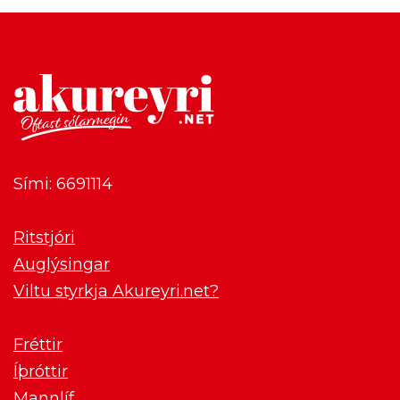
Sími: 6691114
Ritstjóri
Auglýsingar
Viltu styrkja Akureyri.net?
Fréttir
Íþróttir
Mannlíf