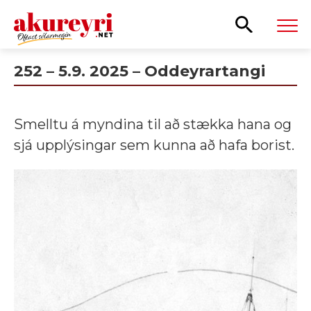
Leita
252 – 5.9. 2025 – Oddeyrartangi
Smelltu á myndina til að stækka hana og
sjá upplýsingar sem kunna að hafa borist.