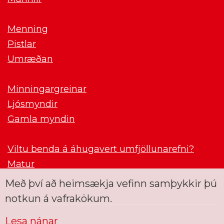
Menning
Pistlar
Umræðan
Minningargreinar
Ljósmyndir
Gamla myndin
Viltu benda á áhugavert umfjöllunarefni?
Matur
Með því að heimsækja vefinn samþykkir þú
notkun á vafrakökum.
Lesa nánar