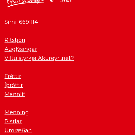
Sími: 6691114
Ritstjóri
Auglýsingar
Viltu styrkja Akureyri.net?
Fréttir
Íþróttir
Mannlíf
Menning
Pistlar
Umræðan