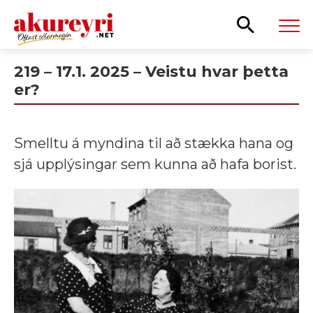
Leita
219 – 17.1. 2025 – Veistu hvar þetta
er?
Smelltu á myndina til að stækka hana og
sjá upplýsingar sem kunna að hafa borist.