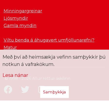
Minningargreinar
Ljósmyndir
Gamla myndin
Viltu benda á áhugavert umfjöllunarefni?
Matur
Með því að heimsækja vefinn samþykkir þú
notkun á vafrakökum.
Lesa nánar
© 1998 - 2026 Allur réttur áskilinn
Samþykkja