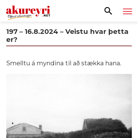
Leita
197 – 16.8.2024 – Veistu hvar þetta
er?
Smelltu á myndina til að stækka hana.