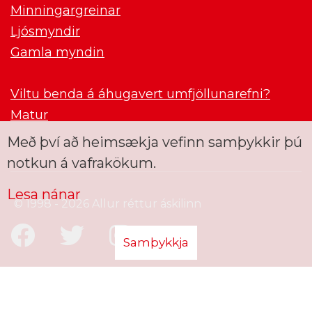
Minningargreinar
Ljósmyndir
Gamla myndin
Viltu benda á áhugavert umfjöllunarefni?
Matur
Með því að heimsækja vefinn samþykkir þú
notkun á vafrakökum.
Lesa nánar
© 1998 - 2026 Allur réttur áskilinn
Samþykkja