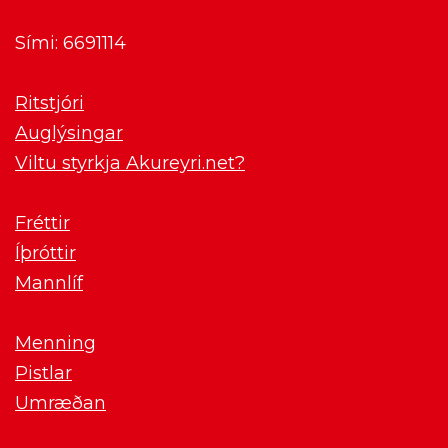
Sími: 6691114
Ritstjóri
Auglýsingar
Viltu styrkja Akureyri.net?
Fréttir
Íþróttir
Mannlíf
Menning
Pistlar
Umræðan