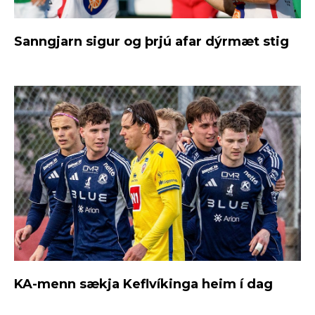
Sanngjarn sigur og þrjú afar dýrmæt stig
KA-menn sækja Keflvíkinga heim í dag