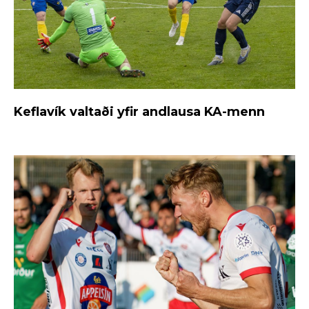
Keflavík valtaði yfir andlausa KA-menn