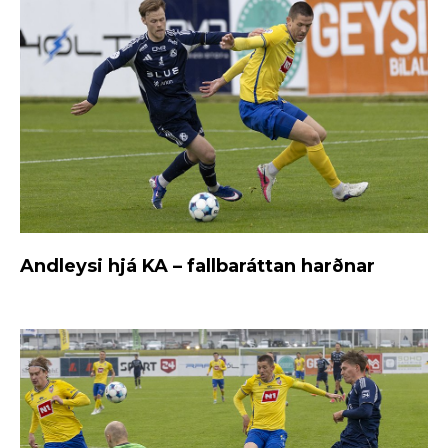
Andleysi hjá KA – fallbaráttan harðnar