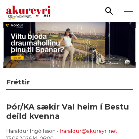
Leita
Fréttir
Þór/KA sækir Val heim í Bestu
deild kvenna
Haraldur Ingólfsson -
haraldur@akureyri.net
13.06.2026 kl. 06:00