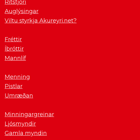
Ritstjóri
Auglýsingar
Viltu styrkja Akureyri.net?
Fréttir
Íþróttir
Mannlíf
Menning
Pistlar
Umræðan
Minningargreinar
Ljósmyndir
Gamla myndin