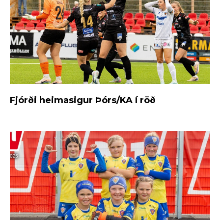
Fjórði heimasigur Þórs/KA í röð