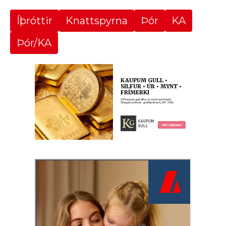
Íþróttir
Knattspyrna
Þór
KA
Þór/KA