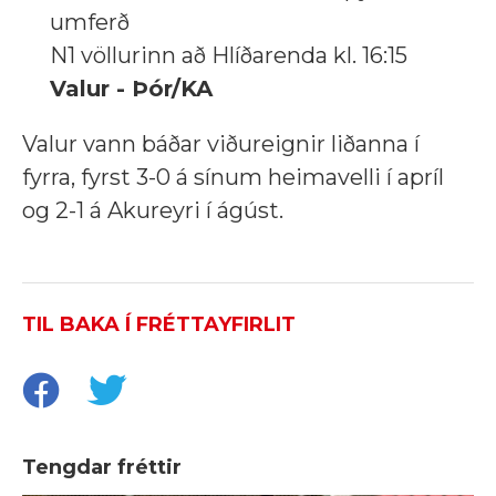
umferð
N1 völlurinn að Hlíðarenda kl. 16:15
Valur - Þór/KA
Valur vann báðar viðureignir liðanna í
fyrra, fyrst 3-0 á sínum heimavelli í apríl
og 2-1 á Akureyri í ágúst.
TIL BAKA Í FRÉTTAYFIRLIT
Tengdar fréttir