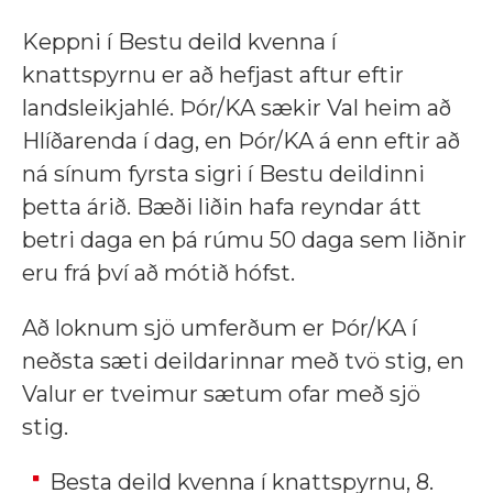
Keppni í Bestu deild kvenna í
knattspyrnu er að hefjast aftur eftir
landsleikjahlé. Þór/KA sækir Val heim að
Hlíðarenda í dag, en Þór/KA á enn eftir að
ná sínum fyrsta sigri í Bestu deildinni
þetta árið. Bæði liðin hafa reyndar átt
betri daga en þá rúmu 50 daga sem liðnir
eru frá því að mótið hófst.
Að loknum sjö umferðum er Þór/KA í
neðsta sæti deildarinnar með tvö stig, en
Valur er tveimur sætum ofar með sjö
stig.
Besta deild kvenna í knattspyrnu, 8.