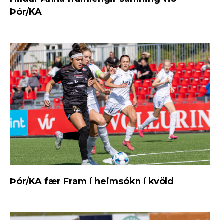
Þór/KA
Þór/KA fær Fram í heimsókn í kvöld