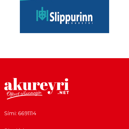
Sími: 6691114