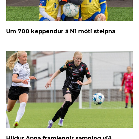
Um 700 keppendur á N1 móti stelpna
Hildur Anna framlengir samning við