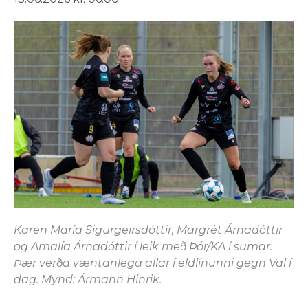
Karen María Sigurgeirsdóttir, Margrét Árnadóttir
og Amalía Árnadóttir í leik með Þór/KA í sumar.
Þær verða væntanlega allar í eldlínunni gegn Val í
dag. Mynd: Ármann Hinrik.