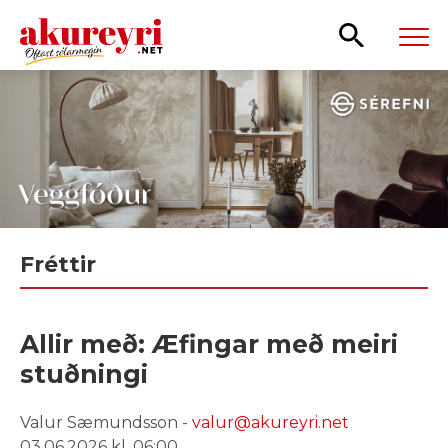
Leita
Fréttir
Allir með: Æfingar með meiri
stuðningi
Valur Sæmundsson -
valur@akureyri.net
03.06.2026 kl. 06:00