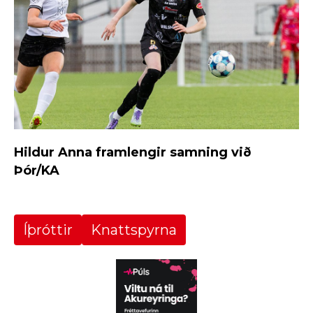
Hildur Anna framlengir samning við
Þór/KA
Íþróttir
Knattspyrna