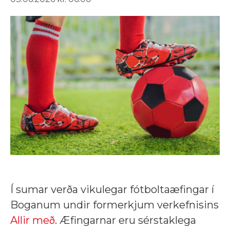
Í sumar verða vikulegar fótboltaæfingar í
Boganum undir formerkjum verkefnisins
Allir með
. Æfingarnar eru sérstaklega