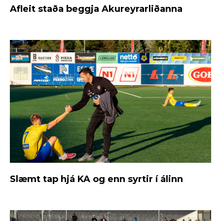
Afleit staða beggja Akureyrarliðanna
Slæmt tap hjá KA og enn syrtir í álinn