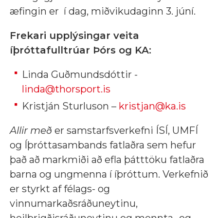
æfingin er í dag, miðvikudaginn 3. júní.
Frekari upplýsingar veita
íþróttafulltrúar Þórs og KA:
Linda Guðmundsdóttir -
linda@thorsport.is
Kristján Sturluson –
kristjan@ka.is
Allir með
er samstarfsverkefni ÍSÍ, UMFÍ
og Íþróttasambands fatlaðra sem hefur
það að markmiði að efla þátttöku fatlaðra
barna og ungmenna í íþróttum. Verkefnið
er styrkt af félags- og
vinnumarkaðsráðuneytinu,