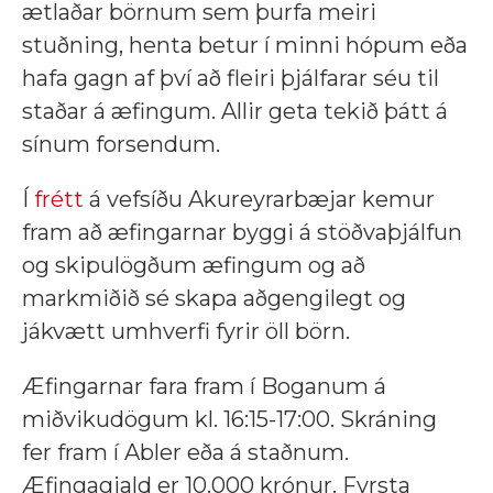
ætlaðar börnum sem þurfa meiri
stuðning, henta betur í minni hópum eða
hafa gagn af því að fleiri þjálfarar séu til
staðar á æfingum. Allir geta tekið þátt á
sínum forsendum.
Í
frétt
á vefsíðu Akureyrarbæjar kemur
fram að æfingarnar byggi á stöðvaþjálfun
og skipulögðum æfingum og að
markmiðið sé skapa aðgengilegt og
jákvætt umhverfi fyrir öll börn.
Æfingarnar fara fram í Boganum á
miðvikudögum kl. 16:15-17:00. Skráning
fer fram í Abler eða á staðnum.
Æfingagjald er 10.000 krónur. Fyrsta