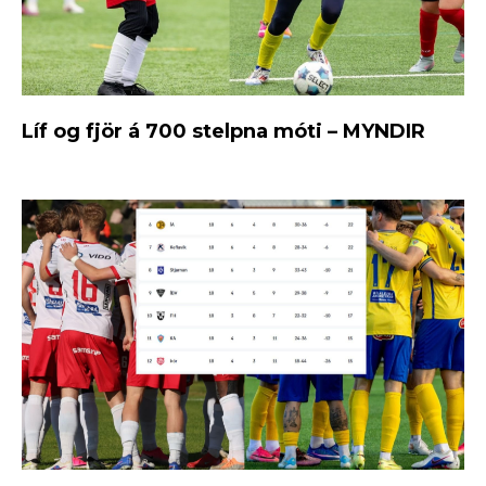
Líf og fjör á 700 stelpna móti – MYNDIR