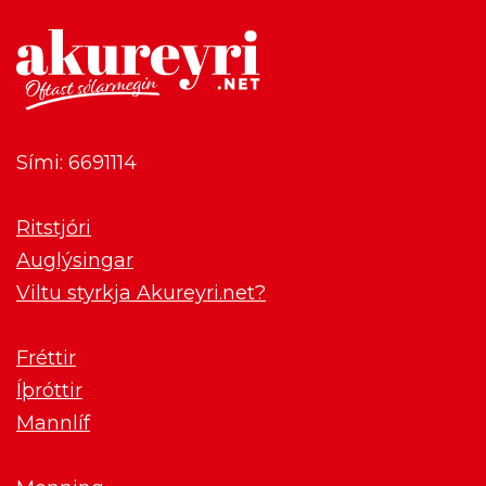
Sími: 6691114
Ritstjóri
Auglýsingar
Viltu styrkja Akureyri.net?
Fréttir
Íþróttir
Mannlíf