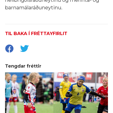
heilbrigðisráðuneytinu og mennta- og
barnamálaráðuneytinu.
TIL BAKA Í FRÉTTAYFIRLIT
Tengdar fréttir