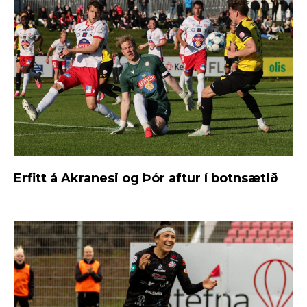
Erfitt á Akranesi og Þór aftur í botnsætið