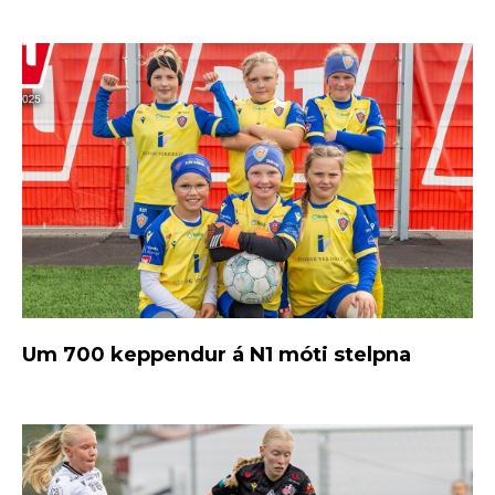
Um 700 keppendur á N1 móti stelpna