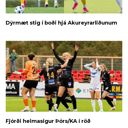
Dýrmæt stig í boði hjá Akureyrarliðunum
Fjórði heimasigur Þórs/KA í röð