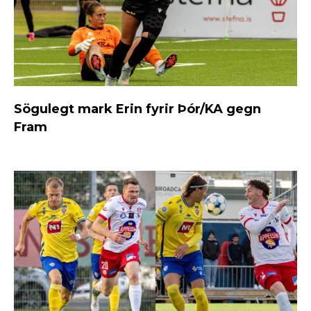
Sögulegt mark Erin fyrir Þór/KA gegn
Fram