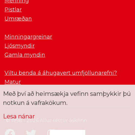
Menning
Pistlar
Umræðan
Minningargreinar
Ljósmyndir
Gamla myndin
Viltu benda á áhugavert umfjöllunarefni?
Matur
Með því að heimsækja vefinn samþykkir þú
notkun á vafrakökum.
Lesa nánar
© 1998 - 2026 Allur réttur áskilinn