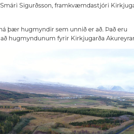
ir Smári Sigurðsson, framkvæmdastjóri Kirkjug
á má þær hugmyndir sem unnið er að. Það eru
a að hugmyndunum fyrir Kirkjugarða Akureyrar