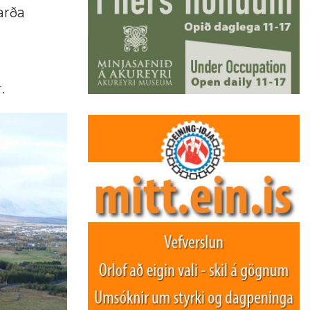
arða
.