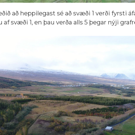
ðið að heppilegast sé að svæði 1 verði fyrsti áf
 af svæði 1, en þau verða alls 5 þegar nýji graf