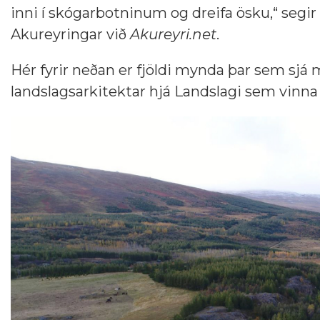
inni í skógarbotninum og dreifa ösku,“ seg
Akureyringar við
Akureyri.net
.
Hér fyrir neðan er fjöldi mynda þar sem sj
landslagsarkitektar hjá Landslagi sem vinn