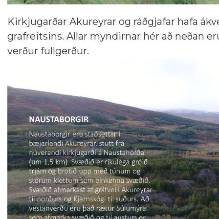
Kirkjugarðar Akureyrar og ráðgjafar hafa ákve
grafreitsins. Allar myndirnar hér að neðan eru
verður fullgerður.