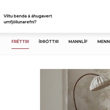
Viltu benda á áhugavert
umfjöllunarefni?
FRÉTTIR
ÍÞRÓTTIR
MANNLÍF
MENN