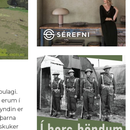
pulagi.
ð erum í
eyndin er
 þarna
öskuker