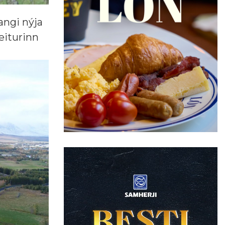
angi nýja
reiturinn