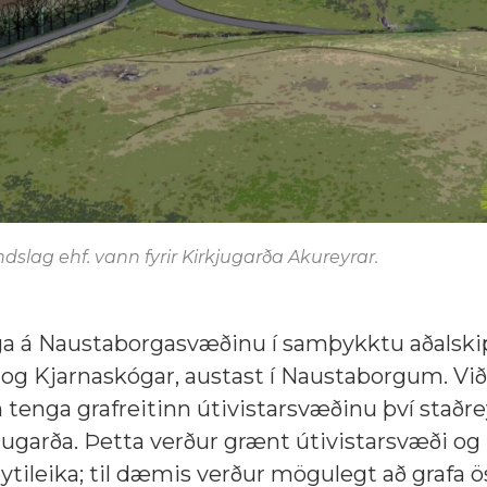
slag ehf. vann fyrir Kirkjugarða Akureyrar.
inga á Naustaborgasvæðinu í samþykktu aðalski
ns og Kjarnaskógar, austast í Naustaborgum. Vi
 tenga grafreitinn útivistarsvæðinu því staðr
irkjugarða. Þetta verður grænt útivistarsvæði og
eytileika; til dæmis verður mögulegt að grafa 