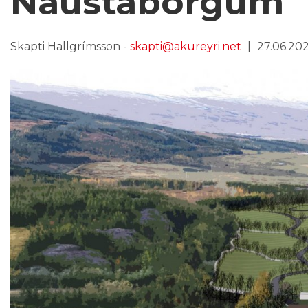
Naustaborgum
Skapti Hallgrímsson -
skapti@akureyri.net
27.06.2021