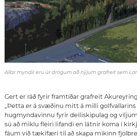
Allar myndir eru úr drögum að nýjum grafreit sem Land
Gert er ráð fyrir framtíðar grafreit Akureyr
„Þetta er á svæðinu mitt á milli golfvallari
hugmyndavinnu fyrir deiliskipulag og viljum
sú að miklu fleiri lifandi en látnir koma í k
fáum við tækifæri til að skapa mikinn fjölbr