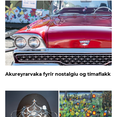
Akureyrarvaka fyrir nostalgíu og tímaflakk