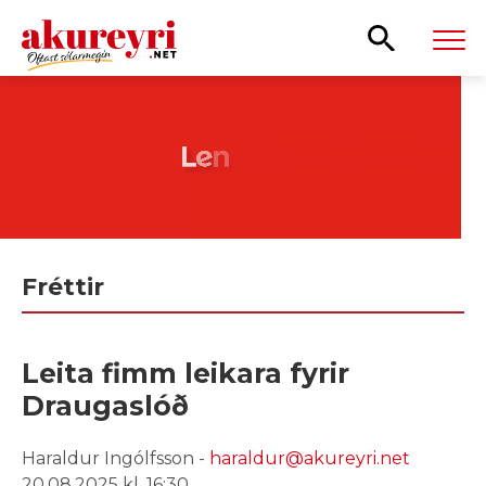
Leita
Fréttir
Leita fimm leikara fyrir
Draugaslóð
Haraldur Ingólfsson -
haraldur@akureyri.net
20.08.2025 kl. 16:30