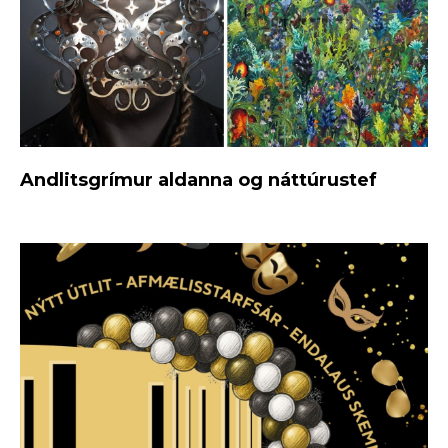
Andlitsgrímur aldanna og náttúrustef