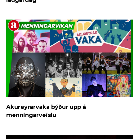
laugardag
Akureyrarvaka býður upp á
menningarveislu