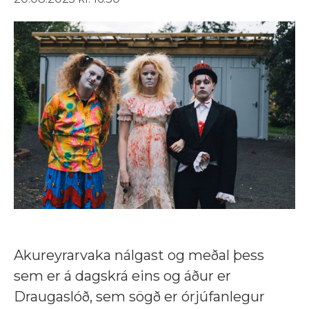
Akureyrarvaka nálgast og meðal þess
sem er á dagskrá eins og áður er
Draugaslóð, sem sögð er órjúfanlegur