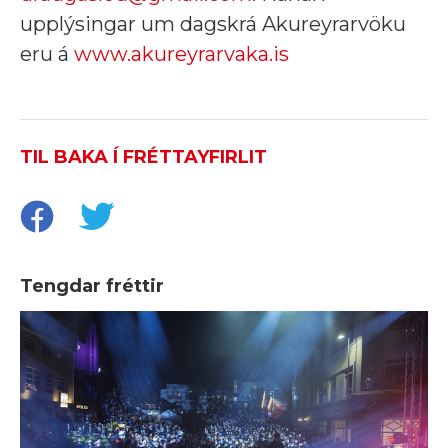
upplýsingar um dagskrá Akureyrarvöku
eru á
www.akureyrarvaka.is
TIL BAKA Í FRÉTTAYFIRLIT
Tengdar fréttir