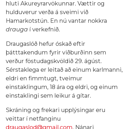
hluti Akureyrarvökunnar. Vættir og
hulduverur verða á sveimi við
Hamarkotstún. En nú vantar nokkra
drauga
í verkefnið.
Draugaslóð hefur óskað eftir
þátttakendum fyrir viðburðinn sem
verður föstudagskvöldið 29. ágúst.
Sérstaklega er leitað að einum karlmanni,
eldri en fimmtugt, tveimur
einstaklingum, 18 ára og eldri, og einum
einstaklingi sem leikur á gítar.
Skráning og frekari upplýsingar eru
veittar í netfanginu
draugaslod@gmail.com
. Nánari