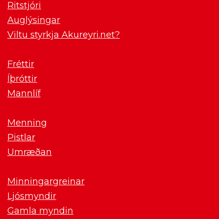
Ritstjóri
Auglýsingar
Viltu styrkja Akureyri.net?
Fréttir
Íþróttir
Mannlíf
Menning
Pistlar
Umræðan
Minningargreinar
Ljósmyndir
Gamla myndin