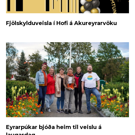
Fjölskylduveisla í Hofi á Akureyrarvöku
Eyrarpúkar bjóða heim til veislu á