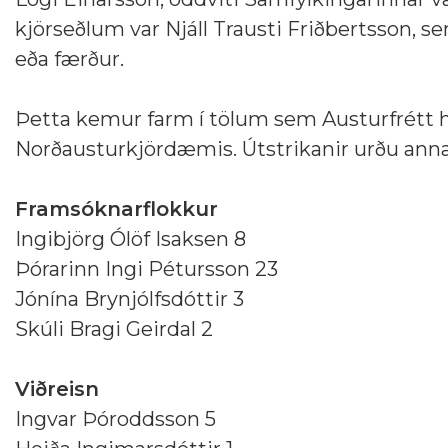
kjörseðlum var Njáll Trausti Friðbertsson, sem
eða færður.
Þetta kemur farm í tölum sem Austurfrétt hef
Norðausturkjördæmis. Útstrikanir urðu anna
Framsóknarflokkur
Ingibjörg Ólöf Isaksen 8
Þórarinn Ingi Pétursson 23
Jónína Brynjólfsdóttir 3
Skúli Bragi Geirdal 2
Viðreisn
Ingvar Þóroddsson 5