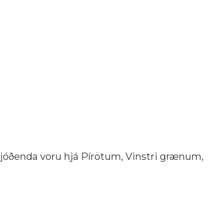
bjóðenda voru hjá Pírötum, Vinstri grænum,