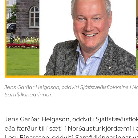
Jens Garðar Helgason, oddviti Sjálfstæðisflokksins í No
Samfylkingarinnar.
Jens Garðar Helgason, oddviti Sjálfstæðisflo
eða færður til í sæti í Norðausturkjördæmi 
Logi Einarsson, oddviti Samfylkingarinnar v