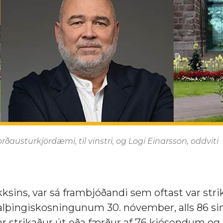
rðausturkjördæmi, til vinstri, og Logi Einarsson, oddviti
kksins, var sá frambjóðandi sem oftast var stri
í alþingiskosningunum 30. nóvember, alls 86 s
ar strikaður út eða færður af 76 kjósendum og 