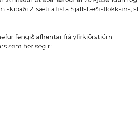
 skipaði 2. sæti á lista Sjálfstæðisflokksins, s
ur fengið afhentar frá yfirkjörstjórn
rs sem hér segir: