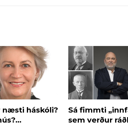
 næsti háskóli?
Sá fimmti „inn
hús?
sem verður ráð