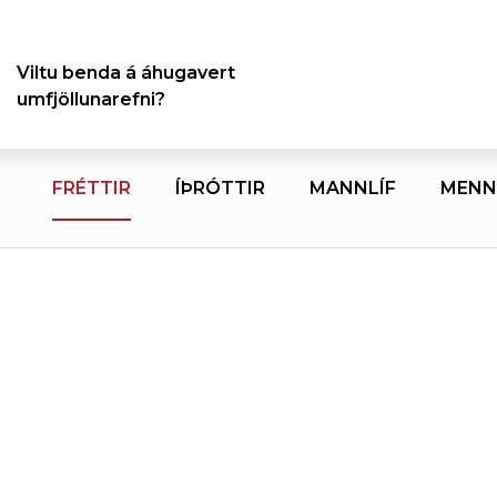
Viltu benda á áhugavert
umfjöllunarefni?
FRÉTTIR
ÍÞRÓTTIR
MANNLÍF
MENN