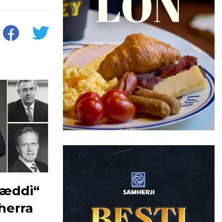
fæddi“
herra