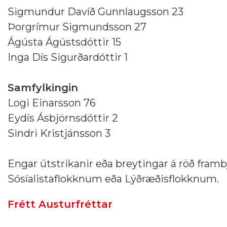
Sigmundur Davíð Gunnlaugsson 23
Þorgrímur Sigmundsson 27
Ágústa Ágústsdóttir 15
Inga Dís Sigurðardóttir 1
Samfylkingin
Logi Einarsson 76
Eydís Ásbjörnsdóttir 2
Sindri Kristjánsson 3
Engar útstrikanir eða breytingar á röð fram
Sósíalistaflokknum eða Lýðræðisflokknum.
Frétt Austurfréttar