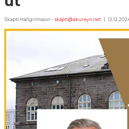
út
Skapti Hallgrímsson -
skapti@akureyri.net
12.12.2024