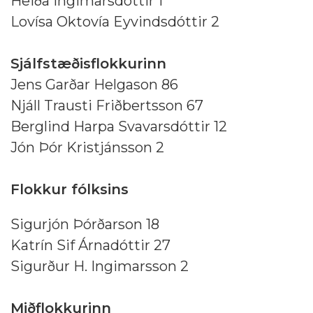
Heiða Ingimarsdóttir 1
Lovísa Oktovía Eyvindsdóttir 2
Sjálfstæðisflokkurinn
Jens Garðar Helgason 86
Njáll Trausti Friðbertsson 67
Berglind Harpa Svavarsdóttir 12
Jón Þór Kristjánsson 2
Flokkur fólksins
Sigurjón Þórðarson 18
Katrín Sif Árnadóttir 27
Sigurður H. Ingimarsson 2
Miðflokkurinn