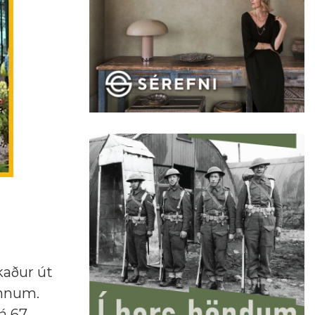
kaður út
innum.
á 67