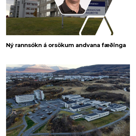
Ný rannsókn á orsökum andvana fæðinga