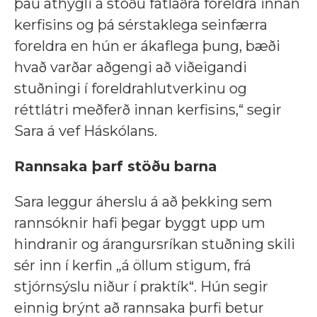
þau athygli á stöðu fatlaðra foreldra innan
kerfisins og þá sérstaklega seinfærra
foreldra en hún er ákaflega þung, bæði
hvað varðar aðgengi að viðeigandi
stuðningi í foreldrahlutverkinu og
réttlátri meðferð innan kerfisins,“ segir
Sara á vef Háskólans.
Rannsaka þarf stöðu barna
Sara leggur áherslu á að þekking sem
rannsóknir hafi þegar byggt upp um
hindranir og árangursríkan stuðning skili
sér inn í kerfin „á öllum stigum, frá
stjórnsýslu niður í praktík“. Hún segir
einnig brýnt að rannsaka þurfi betur