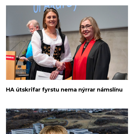
HA útskrifar fyrstu nema nýrrar námslínu