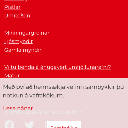
Pistlar
Umræðan
Minningargreinar
Ljósmyndir
Gamla myndin
Viltu benda á áhugavert umfjöllunarefni?
Matur
Með því að heimsækja vefinn samþykkir þú
notkun á vafrakökum.
Lesa nánar
© 1998 - 2026 Allur réttur áskilinn