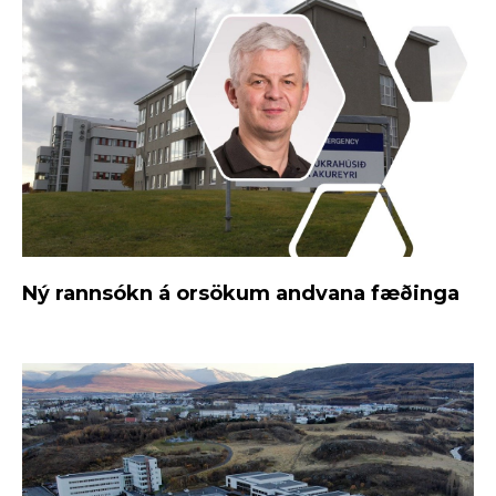
Ný rannsókn á orsökum andvana fæðinga