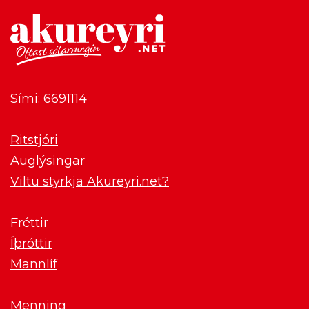
Sími: 6691114
Ritstjóri
Auglýsingar
Viltu styrkja Akureyri.net?
Fréttir
Íþróttir
Mannlíf
Menning