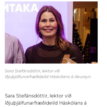
Sara Stefánsdóttir, lektor við
Iðjuþjálfunarfræðideild Háskólans á Akureyri.
Sara Stefánsdóttir, lektor við
Iðjuþjálfunarfræðideild Háskólans á