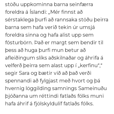
stöðu uppkominna barna seinfærra
foreldra á Íslandi: „Mér finnst að
sérstaklega þurfi að rannsaka stöðu þeirra
barna sem hafa verið tekin úr umsjá
foreldra sinna og hafa alist upp sem
fósturbörn. Það er margt sem bendir til
þess að huga þurfi mun betur að
afleiðingum slíks aðskilnaðar og áhrifa á
velferð þeirra sem alast upp í „kerfinu“,“
segir Sara og bætir við að það verði
spennandi að fylgjast með hvort og þá
hvernig löggilding samnings Sameinuðu
þjóðanna um réttindi fatlaðs fólks muni
hafa áhrif á fjölskyldulíf fatlaðs fólks.