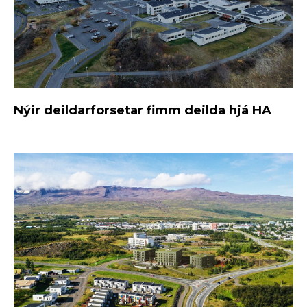
Nýir deildarforsetar fimm deilda hjá HA