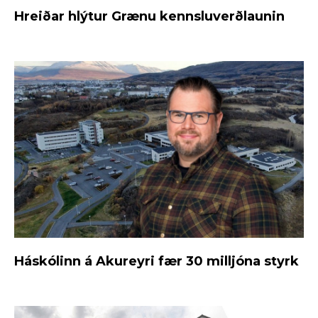
Hreiðar hlýtur Grænu kennsluverðlaunin
Háskólinn á Akureyri fær 30 milljóna styrk