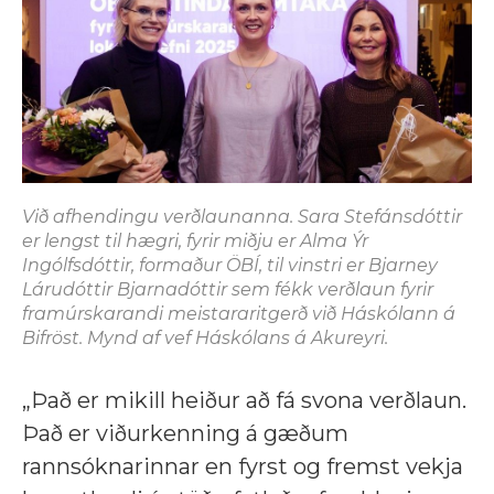
Við afhendingu verðlaunanna. Sara Stefánsdóttir
er lengst til hægri, fyrir miðju er Alma Ýr
Ingólfsdóttir, formaður ÖBÍ, til vinstri er Bjarney
Lárudóttir Bjarnadóttir sem fékk verðlaun fyrir
framúrskarandi meistararitgerð við Háskólann á
Bifröst. Mynd af vef Háskólans á Akureyri.
„Það er mikill heiður að fá svona verðlaun.
Það er viðurkenning á gæðum
rannsóknarinnar en fyrst og fremst vekja