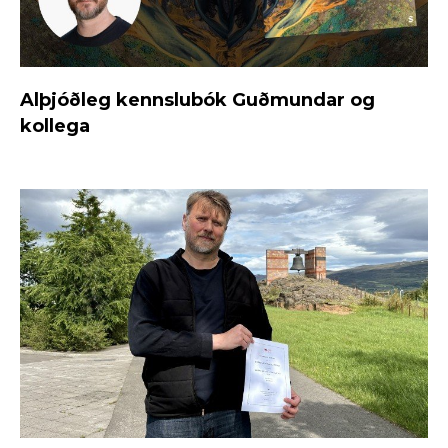
Alþjóðleg kennslubók Guðmundar og
kollega