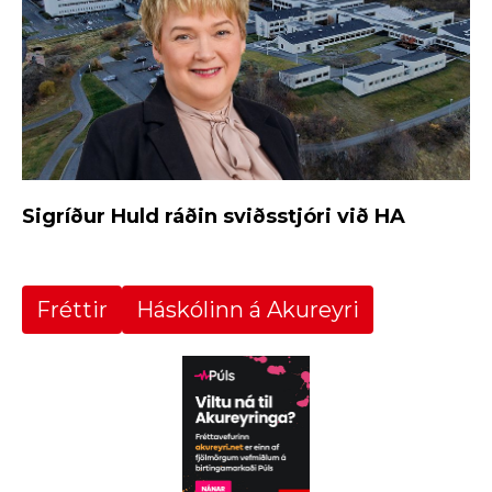
Sigríður Huld ráðin sviðsstjóri við HA
Fréttir
Háskólinn á Akureyri