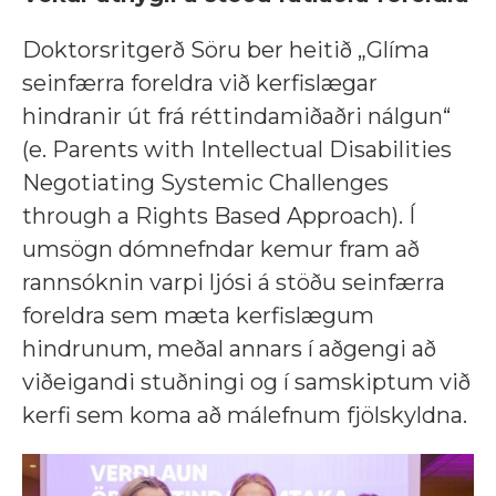
Doktorsritgerð Söru ber heitið „Glíma
seinfærra foreldra við kerfislægar
hindranir út frá réttindamiðaðri nálgun“
(e. Parents with Intellectual Disabilities
Negotiating Systemic Challenges
through a Rights Based Approach). Í
umsögn dómnefndar kemur fram að
rannsóknin varpi ljósi á stöðu seinfærra
foreldra sem mæta kerfislægum
hindrunum, meðal annars í aðgengi að
viðeigandi stuðningi og í samskiptum við
kerfi sem koma að málefnum fjölskyldna.