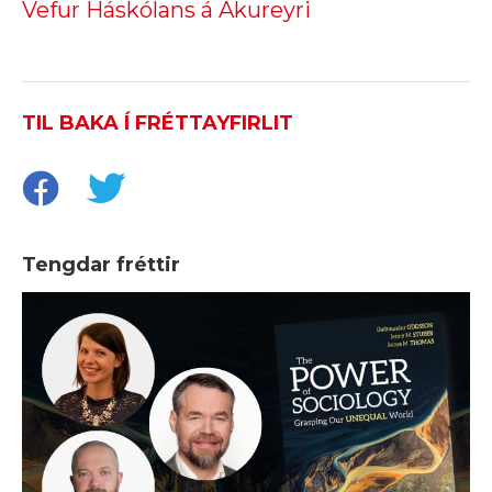
Vefur Háskólans á Akureyri
TIL BAKA Í FRÉTTAYFIRLIT
Tengdar fréttir