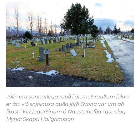
Jólin eru sannarlega rauð í ár; með rauðum jólum
er átt við snjólausa auða jörð. Svona var um að
litast í kirkjugarðinum á Naustahöfða í gærdag.
Mynd: Skapti Hallgrímsson