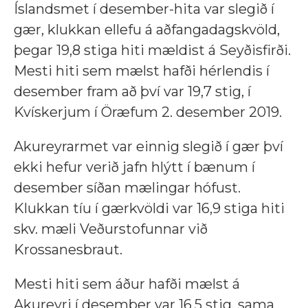
Íslandsmet í desember-hita var slegið í
gær, klukkan ellefu á aðfangadagskvöld,
þegar 19,8 stiga hiti mældist á Seyðisfirði.
Mesti hiti sem mælst hafði hérlendis í
desember fram að því var 19,7 stig, í
Kvískerjum í Öræfum 2. desember 2019.
Akureyrarmet var einnig slegið í gær því
ekki hefur verið jafn hlýtt í bænum í
desember síðan mælingar hófust.
Klukkan tíu í gærkvöldi var 16,9 stiga hiti
skv. mæli Veðurstofunnar við
Krossanesbraut.
Mesti hiti sem áður hafði mælst á
Akureyri í desember var 16,5 stig, sama