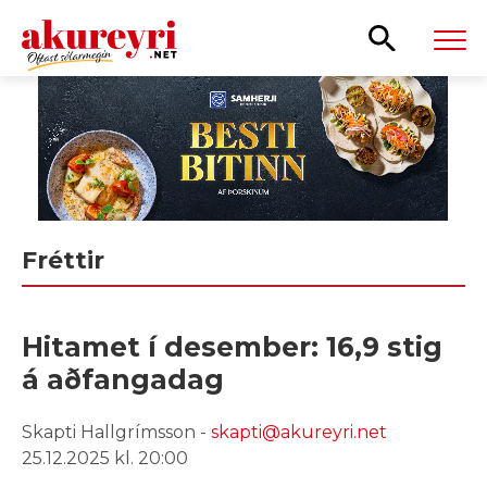
Leita
Fréttir
Hitamet í desember: 16,9 stig
á aðfangadag
Skapti Hallgrímsson -
skapti@akureyri.net
25.12.2025 kl. 20:00