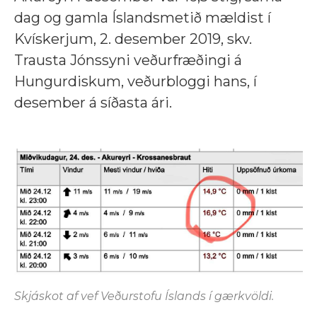
dag og gamla Íslandsmetið mældist í
Kvískerjum, 2. desember 2019, skv.
Trausta Jónssyni veðurfræðingi á
Hungurdiskum, veðurbloggi hans, í
desember á síðasta ári.
Skjáskot af vef Veðurstofu Íslands í gærkvöldi.