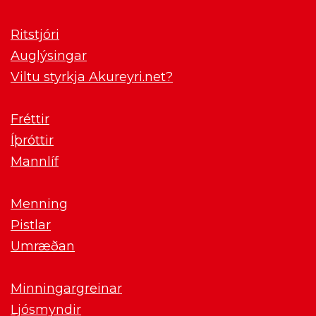
Ritstjóri
Auglýsingar
Viltu styrkja Akureyri.net?
Fréttir
Íþróttir
Mannlíf
Menning
Pistlar
Umræðan
Minningargreinar
Ljósmyndir