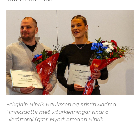
Feðginin Hinrik Hauksson og Kristín Andrea
Hinriksdóttir með viðurkenningar sínar á
Glerártorgi í gær. Mynd: Ármann Hinrik