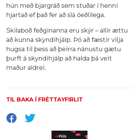
hún með bjargráð sem stuðar í henni
hjartað ef það fer að slá óeðlilega.
Skilaboð feðginanna eru skýr – allir ættu
að kunna skyndihjálp. Þó að fæstir vilja
hugsa til þess að þeirra nánustu gætu
þurft á skyndihjálp að halda þá veit
maður aldrei.
TIL BAKA Í FRÉTTAYFIRLIT