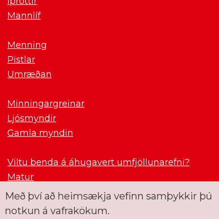
Íþróttir
Mannlíf
Menning
Pistlar
Umræðan
Minningargreinar
Ljósmyndir
Gamla myndin
Viltu benda á áhugavert umfjöllunarefni?
Matur
Með því að heimsækja vefinn samþykkir þú
notkun á vafrakökum.