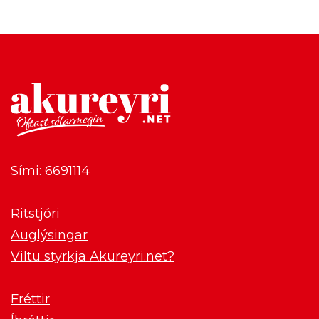
Sími: 6691114
Ritstjóri
Auglýsingar
Viltu styrkja Akureyri.net?
Fréttir