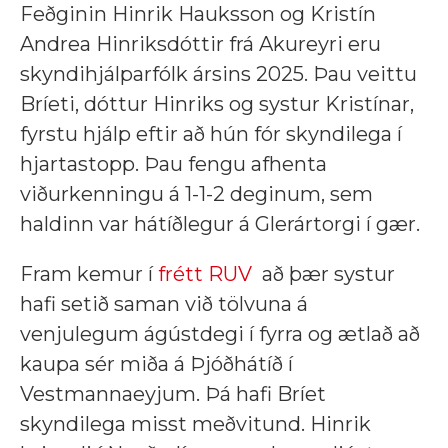
Feðginin Hinrik Hauksson og Kristín
Andrea Hinriksdóttir frá Akureyri eru
skyndihjálparfólk ársins 2025. Þau veittu
Bríeti, dóttur Hinriks og systur Kristínar,
fyrstu hjálp eftir að hún fór skyndilega í
hjartastopp. Þau fengu afhenta
viðurkenningu á 1-1-2 deginum, sem
haldinn var hátíðlegur á Glerártorgi í gær.
Fram kemur í
frétt RUV
að þær systur
hafi setið saman við tölvuna á
venjulegum ágústdegi í fyrra og ætlað að
kaupa sér miða á Þjóðhátíð í
Vestmannaeyjum. Þá hafi Bríet
skyndilega misst meðvitund. Hinrik