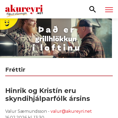
Leita
Fréttir
Hinrik og Kristín eru
skyndihjálparfólk ársins
Valur Sæmundsson -
valur@akureyri.net
16.02.2026 kl. 13:30