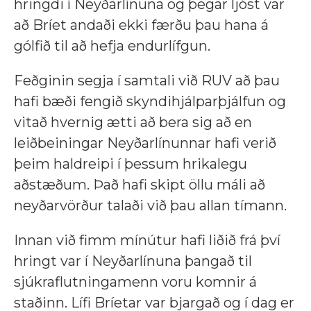
hringdi í Neyðarlínuna og þegar ljóst var
að Bríet andaði ekki færðu þau hana á
gólfið til að hefja endurlífgun.
Feðginin segja í samtali við RUV að þau
hafi bæði fengið skyndihjálparþjálfun og
vitað hvernig ætti að bera sig að en
leiðbeiningar Neyðarlínunnar hafi verið
þeim haldreipi í þessum hrikalegu
aðstæðum. Það hafi skipt öllu máli að
neyðarvörður talaði við þau allan tímann.
Innan við fimm mínútur hafi liðið frá því
hringt var í Neyðarlínuna þangað til
sjúkraflutningamenn voru komnir á
staðinn. Lífi Bríetar var bjargað og í dag er