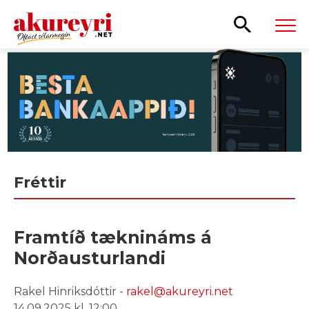
Leita
Fréttir
Framtíð tæknináms á
Norðausturlandi
Rakel Hinriksdóttir -
rakel@akureyri.net
14.09.2025 kl. 12:00