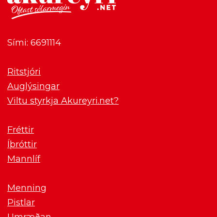
Sími: 6691114
Ritstjóri
Auglýsingar
Viltu styrkja Akureyri.net?
Fréttir
Íþróttir
Mannlíf
Menning
Pistlar
Umræðan