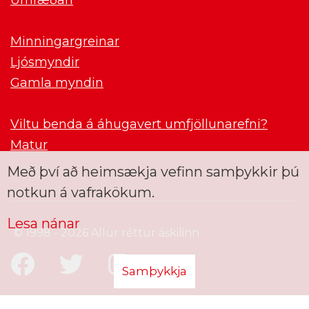
Minningargreinar
Ljósmyndir
Gamla myndin
Viltu benda á áhugavert umfjöllunarefni?
Matur
Með því að heimsækja vefinn samþykkir þú
notkun á vafrakökum.
Lesa nánar
© 1998 - 2026 Allur réttur áskilinn
Samþykkja