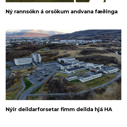
Ný rannsókn á orsökum andvana fæðinga
Nýir deildarforsetar fimm deilda hjá HA