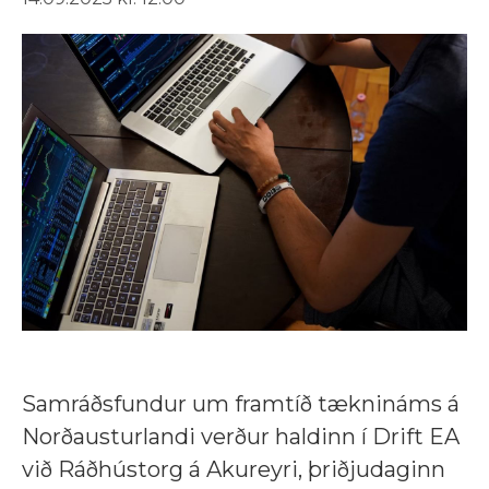
Samráðsfundur um framtíð tæknináms á
Norðausturlandi verður haldinn í Drift EA
við Ráðhústorg á Akureyri, þriðjudaginn