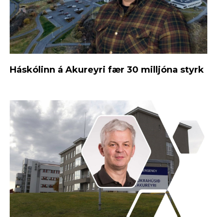
Háskólinn á Akureyri fær 30 milljóna styrk