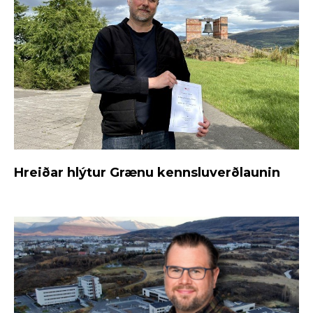
Hreiðar hlýtur Grænu kennsluverðlaunin