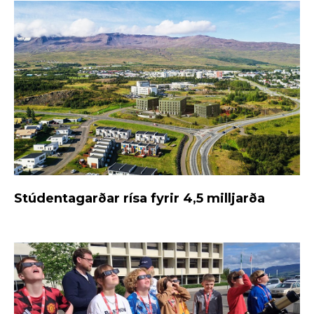
Stúdentagarðar rísa fyrir 4,5 milljarða