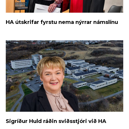
HA útskrifar fyrstu nema nýrrar námslínu
Sigríður Huld ráðin sviðsstjóri við HA