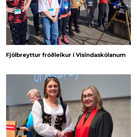
Fjölbreyttur fróðleikur í Vísindaskólanum