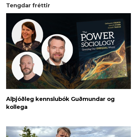
Tengdar fréttir
Alþjóðleg kennslubók Guðmundar og
kollega