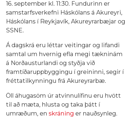
16. september kl. 11:30. Fundurinn er
samstarfsverkefni Háskólans á Akureyri,
Háskólans í Reykjavík, Akureyrarbæjar og
SSNE.
Á dagskrá eru léttar veitingar og lifandi
samtal um hvernig efla megi tækninám
á Norðausturlandi og styðja við
framtíðaruppbyggingu í greininni, segir í
fréttatilkynningu frá Akureyrarbæ.
Öll áhugasöm úr atvinnulífinu eru hvött
til að mæta, hlusta og taka þátt í
umræðum, en
skráning
er nauðsynleg.