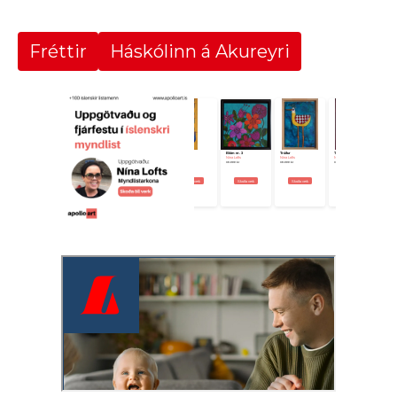
Fréttir
Háskólinn á Akureyri