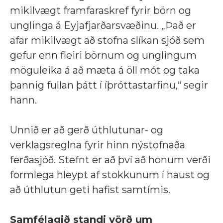
mikilvægt framfaraskref fyrir börn og
unglinga á Eyjafjarðarsvæðinu. „Það er
afar mikilvægt að stofna slíkan sjóð sem
gefur enn fleiri börnum og unglingum
möguleika á að mæta á öll mót og taka
þannig fullan þátt í íþróttastarfinu,“ segir
hann.
Unnið er að gerð úthlutunar- og
verklagsreglna fyrir hinn nýstofnaða
ferðasjóð. Stefnt er að því að honum verði
formlega hleypt af stokkunum í haust og
að úthlutun geti hafist samtímis.
Samfélagið standi vörð um