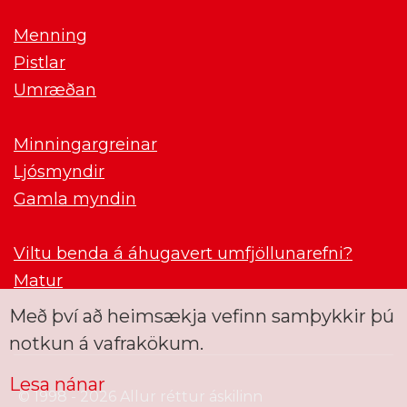
Menning
Pistlar
Umræðan
Minningargreinar
Ljósmyndir
Gamla myndin
Viltu benda á áhugavert umfjöllunarefni?
Matur
Með því að heimsækja vefinn samþykkir þú
notkun á vafrakökum.
Lesa nánar
© 1998 - 2026 Allur réttur áskilinn