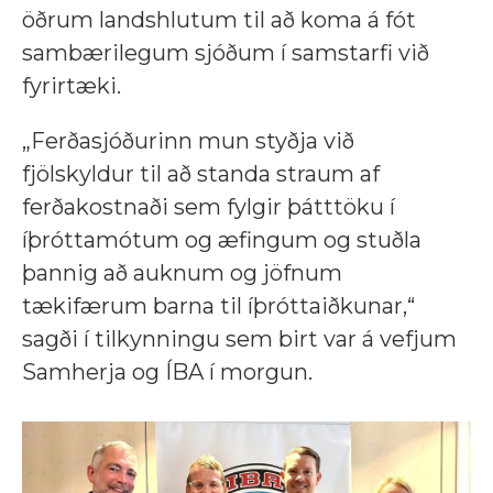
öðrum landshlutum til að koma á fót
sambærilegum sjóðum í samstarfi við
fyrirtæki.
„Ferðasjóðurinn mun styðja við
fjölskyldur til að standa straum af
ferðakostnaði sem fylgir þátttöku í
íþróttamótum og æfingum og stuðla
þannig að auknum og jöfnum
tækifærum barna til íþróttaiðkunar,“
sagði í tilkynningu sem birt var á vefjum
Samherja og ÍBA í morgun.