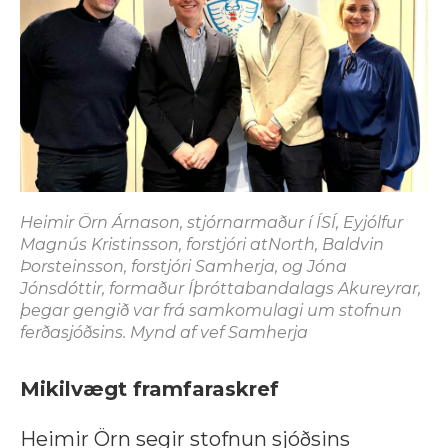
Heimir Örn Árnason, stjórnarmaður í ÍSÍ, Eyjólfur
Magnús Kristinsson, forstjóri atNorth, Baldvin
Þorsteinsson, forstjóri Samherja, og Jóna
Jónsdóttir, formaður Íþróttabandalags Akureyrar,
þegar gengið var frá samkomulagi um stofnun
ferðasjóðsins. Mynd af vef Samherja
Mikilvægt framfaraskref
Heimir Örn segir stofnun sjóðsins