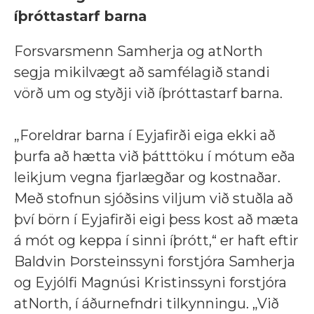
íþróttastarf barna
Forsvarsmenn Samherja og atNorth
segja mikilvægt að samfélagið standi
vörð um og styðji við íþróttastarf barna.
„Foreldrar barna í Eyjafirði eiga ekki að
þurfa að hætta við þátttöku í mótum eða
leikjum vegna fjarlægðar og kostnaðar.
Með stofnun sjóðsins viljum við stuðla að
því börn í Eyjafirði eigi þess kost að mæta
á mót og keppa í sinni íþrótt,“ er haft eftir
Baldvin Þorsteinssyni forstjóra Samherja
og Eyjólfi Magnúsi Kristinssyni forstjóra
atNorth, í áðurnefndri tilkynningu. „Við