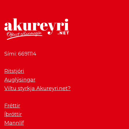
Sími: 6691114
Ritstjóri
Auglýsingar
Viltu styrkja Akureyri.net?
Fréttir
Íþróttir
Mannlíf