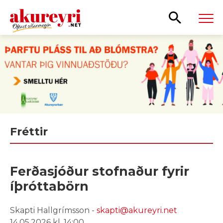
Leita
Fréttir
Ferðasjóður stofnaður fyrir
íþróttabörn
Skapti Hallgrímsson -
skapti@akureyri.net
14.05.2026 kl. 14:00