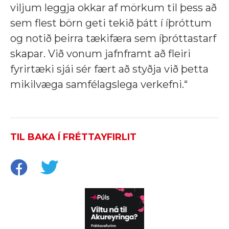
viljum leggja okkar af mörkum til þess að
sem flest börn geti tekið þátt í íþróttum
og notið þeirra tækifæra sem íþróttastarf
skapar. Við vonum jafnframt að fleiri
fyrirtæki sjái sér fært að styðja við þetta
mikilvæga samfélagslega verkefni.“
TIL BAKA Í FRÉTTAYFIRLIT