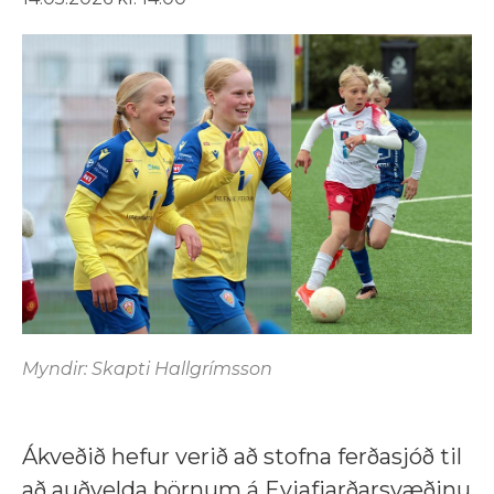
Myndir: Skapti Hallgrímsson
Ákveðið hefur verið að stofna ferðasjóð til
að auðvelda börnum á Eyjafjarðarsvæðinu