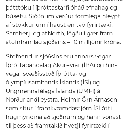
þátttöku í íþróttastarfi óháð efnahag og
búsetu. Sjóðnum verður formlega hleypt
af stokkunum í haust en tvö fyrirtæki,
Samherji og atNorth, lögðu í gær fram
stofnframlag sjóðsins – 10 milljónir króna.
Stofnendur sjóðsins eru annars vegar
Íþróttabandalag Akureyrar (ÍBA) og hins
vegar svæðisstöð Íþrótta- og
ólympíusambands Íslands (ÍSÍ) og
Ungmennafélags Íslands (UMFÍ) á
Norðurlandi eystra. Heimir Örn Árnason
sem situr í framkvæmdastjórn ÍSÍ átti
hugmyndina að sjóðnum og hann vonast
til þess að framtakið hvetji fyrirtæki í