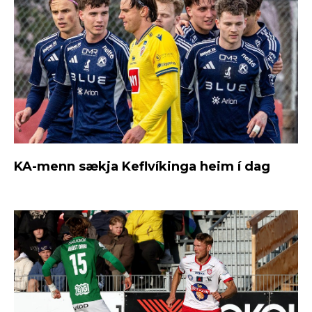
KA-menn sækja Keflvíkinga heim í dag