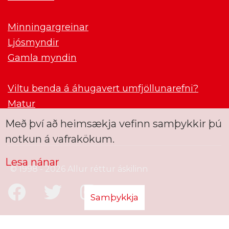
Minningargreinar
Ljósmyndir
Gamla myndin
Viltu benda á áhugavert umfjöllunarefni?
Matur
Með því að heimsækja vefinn samþykkir þú
notkun á vafrakökum.
Lesa nánar
© 1998 - 2026 Allur réttur áskilinn
Samþykkja