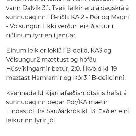
vann Dalvík 3:1. Tveir leikir eru á dagskrá á
sunnudaginn í B-riðli: KA 2 - Þór og Magni
- Völsungur. Ekki verður leikið aftur í
riðlinum fyrr en í janúar.
Einum leik er lokið í B-deild, KA3 og
Völsungur2 mættust og höfðu
Húsvíkingarnir betur, 2:0. Í kvöld kl. 19
mætast Hamrarnir og Þór3 í B-deildinni.
Kvennadeild Kjarnafæðismótsins hefst á
sunnudaginn þegar Þór/KA mætir
Tindastóli frá Sauðárkrókikl. 13. Það er eini
leikurinn fyrir jól.