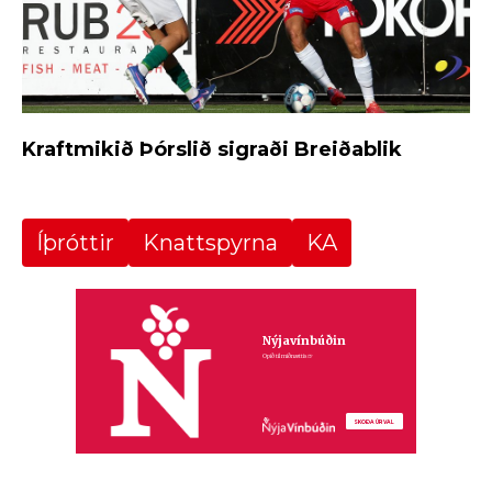
Kraftmikið Þórslið sigraði Breiðablik
Íþróttir
Knattspyrna
KA