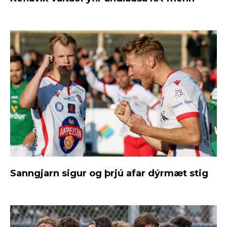
Sanngjarn sigur og þrjú afar dýrmæt stig