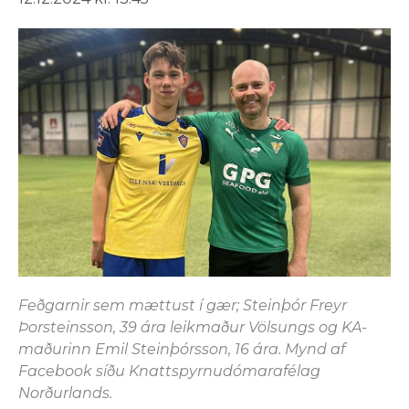
Feðgarnir sem mættust í gær; Steinþór Freyr
Þorsteinsson, 39 ára leikmaður Völsungs og KA-
maðurinn Emil Steinþórsson, 16 ára. Mynd af
Facebook síðu Knattspyrnudómarafélag
Norðurlands.