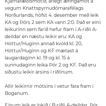
Kjarnafæðismótið, árlegt æfingamót á
vegum Knattspyrnudómarafélags
Norðurlands, hófst
4. desember með leik
KA og Þórs 2 sem KA vann 2:0. Það er eini
leikurinn sem farið hefur fram í A-riðli A-
deildar en næstu leikir eru:
KA og
Höttur/Huginn annað kvöld kl. 20,
Höttur/Huginn og KF mætast á
laugardaginn kl. 19 og kl. 15 á
sunnudaginn leika Þór 2 og KF. Það eru
síðustu leikir ársins í riðlinum.
Allir leikirnir mótsins í vetur fara fram í
Boganum.
Einum leik er lokið í B-riðli A-deildar, Þór