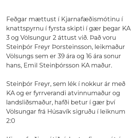
Feðgar mættust í Kjarnafæðismótinu í
knattspyrnu í fyrsta skipti í gær þegar KA
3 og Völsungur 2 áttust við. Það voru
Steinþór Freyr Þorsteinsson, leikmaður
Völsungs sem er 39 ára og 16 ára sonur
hans, Emil Steinþórsson KA maður.
Steinþór Freyr, sem lék í nokkur ár með
KA og er fyrrverandi atvinnumaður og
landsliðsmaður, hafði betur í gær því
Völsungar frá Húsavík sigruðu í leiknum
2:0