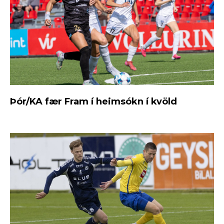
Þór/KA fær Fram í heimsókn í kvöld