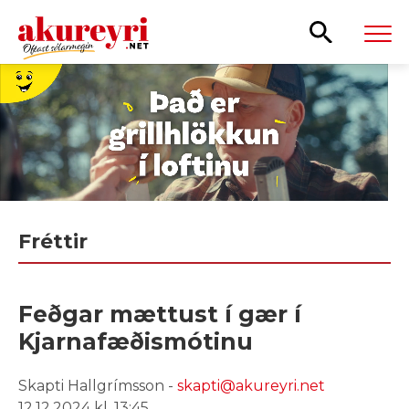
Leita
Fréttir
Feðgar mættust í gær í
Kjarnafæðismótinu
Skapti Hallgrímsson -
skapti@akureyri.net
12.12.2024 kl. 13:45