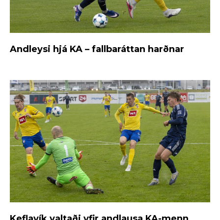
Andleysi hjá KA – fallbaráttan harðnar
Keflavík valtaði yfir andlausa KA-menn