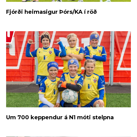
Fjórði heimasigur Þórs/KA í röð
Um 700 keppendur á N1 móti stelpna