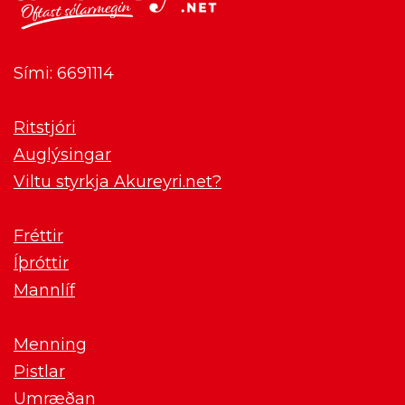
Sími: 6691114
Ritstjóri
Auglýsingar
Viltu styrkja Akureyri.net?
Fréttir
Íþróttir
Mannlíf
Menning
Pistlar
Umræðan