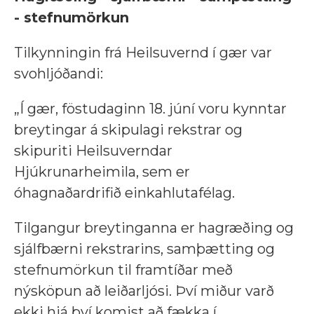
- stefnumörkun
Tilkynningin frá Heilsuvernd í gær var
svohljóðandi:
„Í gær, föstudaginn 18. júní voru kynntar
breytingar á skipulagi rekstrar og
skipuriti Heilsuverndar
Hjúkrunarheimila, sem er
óhagnaðardrifið einkahlutafélag.
Tilgangur breytinganna er hagræðing og
sjálfbærni rekstrarins, samþætting og
stefnumörkun til framtíðar með
nýsköpun að leiðarljósi. Því miður varð
ekki hjá því komist að fækka í