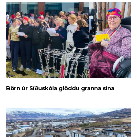
Börn úr Síðuskóla glöddu granna sína