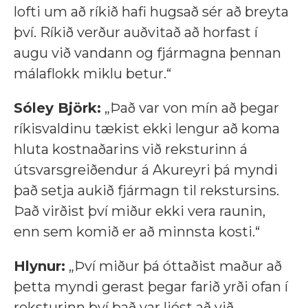
lofti um að ríkið hafi hugsað sér að breyta
því. Ríkið verður auðvitað að horfast í
augu við vandann og fjármagna þennan
málaflokk miklu betur.“
Sóley Björk:
„Það var von mín að þegar
ríkisvaldinu tækist ekki lengur að koma
hluta kostnaðarins við reksturinn á
útsvarsgreiðendur á Akureyri þá myndi
það setja aukið fjármagn til rekstursins.
Það virðist því miður ekki vera raunin,
enn sem komið er að minnsta kosti.“
Hlynur:
„Því miður þá óttaðist maður að
þetta myndi gerast þegar farið yrði ofan í
reksturinn því það var ljóst að við