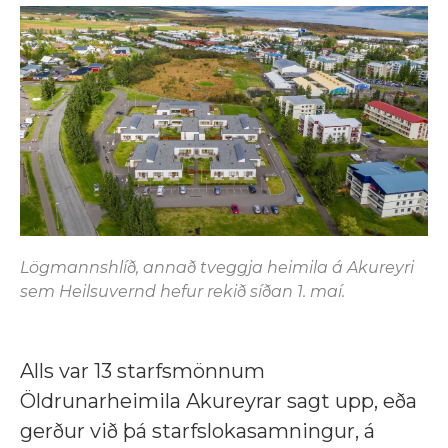
Lögmannshlíð, annað tveggja heimila á Akureyri
sem Heilsuvernd hefur rekið síðan 1. maí.
Alls var 13 starfsmönnum
Öldrunarheimila Akureyrar sagt upp, eða
gerður við þá starfslokasamningur, á