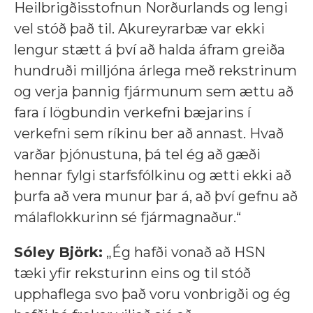
Heilbrigðisstofnun Norðurlands og lengi
vel stóð það til. Akureyrarbæ var ekki
lengur stætt á því að halda áfram greiða
hundruði milljóna árlega með rekstrinum
og verja þannig fjármunum sem ættu að
fara í lögbundin verkefni bæjarins í
verkefni sem ríkinu ber að annast. Hvað
varðar þjónustuna, þá tel ég að gæði
hennar fylgi starfsfólkinu og ætti ekki að
þurfa að vera munur þar á, að því gefnu að
málaflokkurinn sé fjármagnaður.“
Sóley Björk:
„Ég hafði vonað að HSN
tæki yfir reksturinn eins og til stóð
upphaflega svo það voru vonbrigði og ég