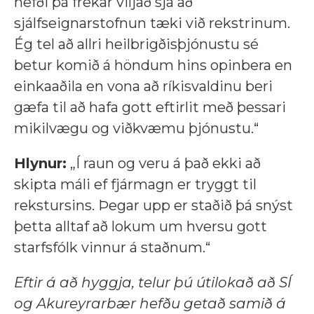
hefði þá frekar viljað sjá að
sjálfseignarstofnun tæki við rekstrinum.
Ég tel að allri heilbrigðisþjónustu sé
betur komið á höndum hins opinbera en
einkaaðila en vona að ríkisvaldinu beri
gæfa til að hafa gott eftirlit með þessari
mikilvægu og viðkvæmu þjónustu.“
Hlynur:
„Í raun og veru á það ekki að
skipta máli ef fjármagn er tryggt til
rekstursins. Þegar upp er staðið þá snýst
þetta alltaf að lokum um hversu gott
starfsfólk vinnur á staðnum.“
Eftir á að hyggja, telur þú útilokað að SÍ
og Akureyrarbær hefðu getað samið á