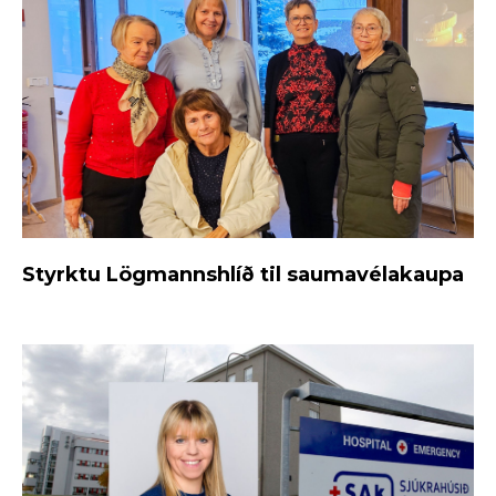
Styrktu Lögmannshlíð til saumavélakaupa