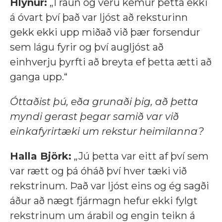
Hlynur:
„Í raun og veru kemur þetta ekki
á óvart því það var ljóst að reksturinn
gekk ekki upp miðað við þær forsendur
sem lágu fyrir og því augljóst að
einhverju þyrfti að breyta ef þetta ætti að
ganga upp.“
Óttaðist þú, eða grunaði þig, að þetta
myndi gerast þegar samið var við
einkafyrirtæki um rekstur heimilanna?
Halla Björk:
„Jú þetta var eitt af því sem
var rætt og þá óháð því hver tæki við
rekstrinum. Það var ljóst eins og ég sagði
áður að nægt fjármagn hefur ekki fylgt
rekstrinum um árabil og engin teikn á