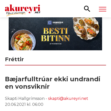
Leita
Fréttir
Bæjarfulltrúar ekki undrandi
en vonsviknir
Skapti Hallgrímsson -
skapti@akureyri.net
20.06.2021 kl. 06:00