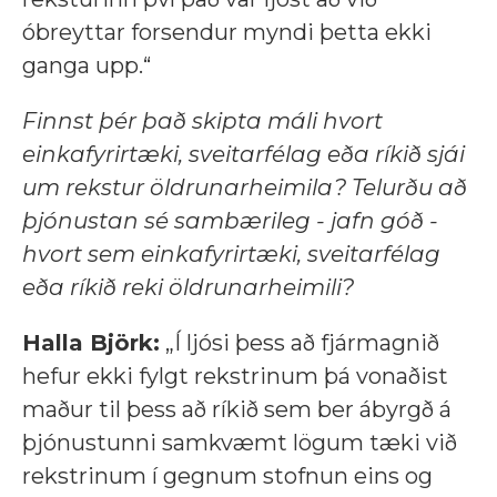
óbreyttar forsendur myndi þetta ekki
ganga upp.“
Finnst þér það skipta máli hvort
einkafyrirtæki, sveitarfélag eða ríkið sjái
um rekstur öldrunarheimila? Telurðu að
þjónustan sé sambærileg - jafn góð -
hvort sem einkafyrirtæki, sveitarfélag
eða ríkið reki öldrunarheimili?
Halla Björk:
„Í ljósi þess að fjármagnið
hefur ekki fylgt rekstrinum þá vonaðist
maður til þess að ríkið sem ber ábyrgð á
þjónustunni samkvæmt lögum tæki við
rekstrinum í gegnum stofnun eins og