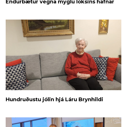
Endurbætur vegna myglu loksins hafnar
Hundruðustu jólin hjá Láru Brynhildi