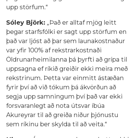
upp störfum.“
Sóley Björk:
„Það er alltaf mjög leitt
þegar starfsfólki er sagt upp störfum en
það var ljóst að þar sem launakostnaður
var yfir 100% af rekstrarkostnaði
Öldrunarheimilanna þá þyrfti að grípa til
uppsagna ef ríkið greiðir ekki meira með
rekstrinum. Þetta var einmitt ástæðan
fyrir því að við tókum þá ákvörðun að
segja upp samningum því það var ekki
forsvaranlegt að nota útsvar íbúa
Akureyrar til að greiða niður þjónustu
sem ríkinu ber skylda til að veita.“