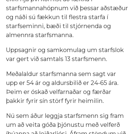
starfsmannahópnum við þessar aðstæður
og náði sú fækkun til flestra starfa í
starfseminni, bæði til stjórnenda og
almennra starfsmanna.
Uppsagnir og samkomulag um starfslok
var gert við samtals 13 starfsmenn.
Meðalaldur starfsmanna sem sagt var
upp er 54 ár og aldursbilið er 24-65 ára.
Þeim er óskað velfarnaðar og færðar
þakkir fyrir sín störf fyrir heimilin.
Nú sem áður leggja starfsmenn sig fram
um að veita góða þjónustu með velferð
íbúanna að leiðarljósi. Áfram stöndum við