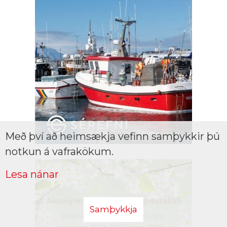
Með því að heimsækja vefinn samþykkir þú
notkun á vafrakökum.
Lesa nánar
Samþykkja