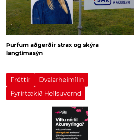
Þurfum aðgerðir strax og skýra
langtímasýn
Fréttir
Dvalarheimilin
Fyrirtækið Heilsuvernd