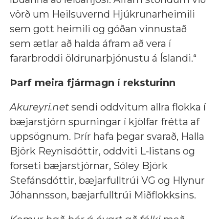
vörð um Heilsuvernd Hjúkrunarheimili
sem gott heimili og góðan vinnustað
sem ætlar að halda áfram að vera í
fararbroddi öldrunarþjónustu á Íslandi.“
Þarf meira fjármagn í reksturinn
Akureyri.net
sendi oddvitum allra flokka í
bæjarstjórn spurningar í kjölfar frétta af
uppsögnum. Þrír hafa þegar svarað, Halla
Björk Reynisdóttir, oddviti L-listans og
forseti bæjarstjórnar, Sóley Björk
Stefánsdóttir, bæjarfulltrúi VG og Hlynur
Jóhannsson, bæjarfulltrúi Miðflokksins.