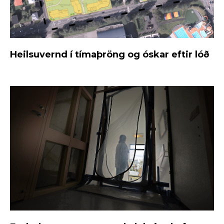
Heilsuvernd í tímaþröng og óskar eftir lóð