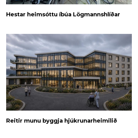
Hestar heimsóttu íbúa Lögmannshlíðar
Reitir munu byggja hjúkrunarheimilið