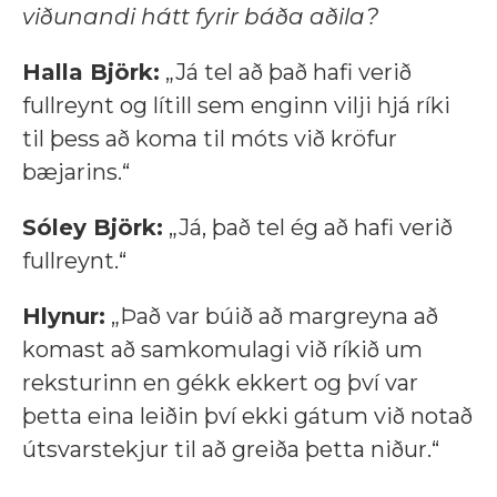
viðunandi hátt fyrir báða aðila?
Halla Björk:
„Já tel að það hafi verið
fullreynt og lítill sem enginn vilji hjá ríki
til þess að koma til móts við kröfur
bæjarins.“
Sóley Björk:
„Já, það tel ég að hafi verið
fullreynt.“
Hlynur:
„Það var búið að margreyna að
komast að samkomulagi við ríkið um
reksturinn en gékk ekkert og því var
þetta eina leiðin því ekki gátum við notað
útsvarstekjur til að greiða þetta niður.“