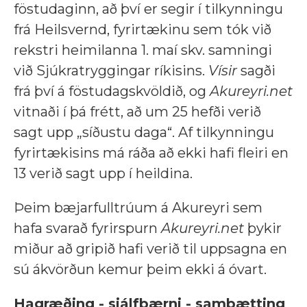
föstudaginn, að því er segir í tilkynningu
frá Heilsvernd, fyrirtækinu sem tók við
rekstri heimilanna 1. maí skv. samningi
við Sjúkratryggingar ríkisins.
Vísir
sagði
frá því á föstudagskvöldið, og
Akureyri.net
vitnaði í þá frétt, að um 25 hefði verið
sagt upp „síðustu daga“. Af tilkynningu
fyrirtækisins má ráða að ekki hafi fleiri en
13 verið sagt upp í heildina.
Þeim bæjarfulltrúum á Akureyri sem
hafa svarað fyrirspurn
Akureyri.net
þykir
miður að gripið hafi verið til uppsagna en
sú ákvörðun kemur þeim ekki á óvart.
Hagræðing - sjálfbærni - samþætting