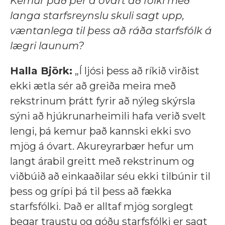
Kemur það þér á óvart að fólki með
langa starfsreynslu skuli sagt upp,
væntanlega til þess að ráða starfsfólk á
lægri launum?
Halla Björk:
„Í ljósi þess að ríkið virðist
ekki ætla sér að greiða meira með
rekstrinum þrátt fyrir að nýleg skýrsla
sýni að hjúkrunarheimili hafa verið svelt
lengi, þá kemur það kannski ekki svo
mjög á óvart. Akureyrarbær hefur um
langt árabil greitt með rekstrinum og
viðbúið að einkaaðilar séu ekki tilbúnir til
þess og grípi þá til þess að fækka
starfsfólki. Það er alltaf mjög sorglegt
þegar traustu og góðu starfsfólki er sagt