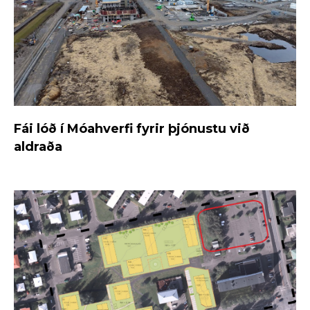
Fái lóð í Móahverfi fyrir þjónustu við
aldraða