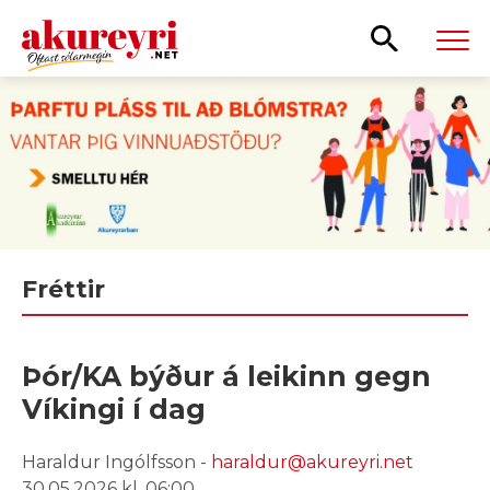
Leita
Fréttir
Þór/KA býður á leikinn gegn
Víkingi í dag
Haraldur Ingólfsson -
haraldur@akureyri.net
30.05.2026 kl. 06:00