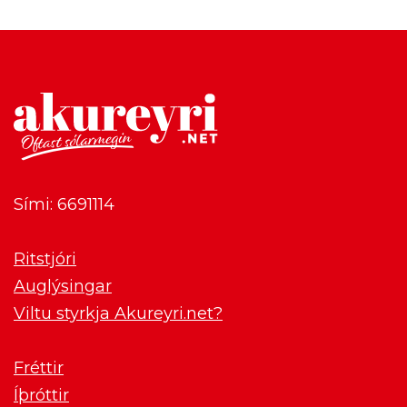
Sími: 6691114
Ritstjóri
Auglýsingar
Viltu styrkja Akureyri.net?
Fréttir
Íþróttir