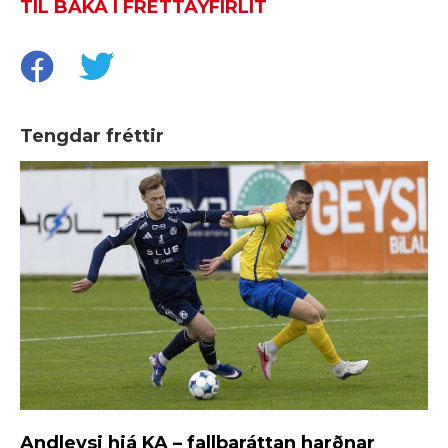
TIL BAKA Í FRÉTTAYFIRLIT
Tengdar fréttir
Andleysi hjá KA – fallbaráttan harðnar