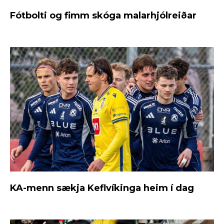
Fótbolti og fimm skóga malarhjólreiðar
KA-menn sækja Keflvíkinga heim í dag