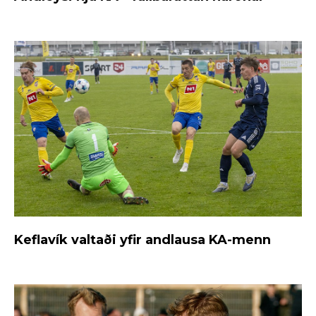
Keflavík valtaði yfir andlausa KA-menn