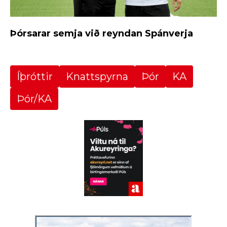
Þórsarar semja við reyndan Spánverja
Íþróttir
Knattspyrna
Þór
KA
Þór/KA