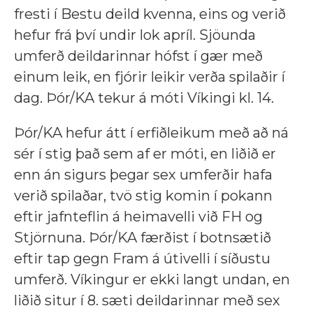
fresti í Bestu deild kvenna, eins og verið
hefur frá því undir lok apríl. Sjöunda
umferð deildarinnar hófst í gær með
einum leik, en fjórir leikir verða spilaðir í
dag. Þór/KA tekur á móti Víkingi kl. 14.
Þór/KA hefur átt í erfiðleikum með að ná
sér í stig það sem af er móti, en liðið er
enn án sigurs þegar sex umferðir hafa
verið spilaðar, tvö stig komin í pokann
eftir jafnteflin á heimavelli við FH og
Stjörnuna. Þór/KA færðist í botnsætið
eftir tap gegn Fram á útivelli í síðustu
umferð. Víkingur er ekki langt undan, en
liðið situr í 8. sæti deildarinnar með sex