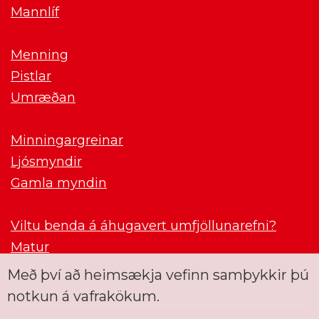
Mannlíf
Menning
Pistlar
Umræðan
Minningargreinar
Ljósmyndir
Gamla myndin
Viltu benda á áhugavert umfjöllunarefni?
Matur
Með því að heimsækja vefinn samþykkir þú
notkun á vafrakökum.