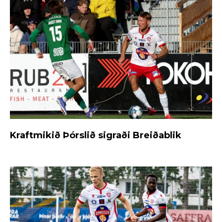
Kraftmikið Þórslið sigraði Breiðablik