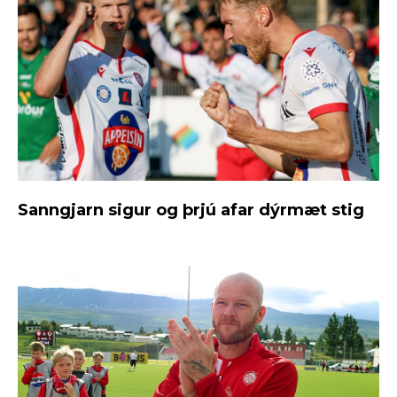
Sanngjarn sigur og þrjú afar dýrmæt stig