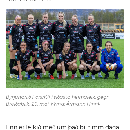
Byrjunarlið Þórs/KA í síðasta heimaleik, gegn
Breiðabliki 20. maí. Mynd: Ármann Hinrik.
Enn er leikið með um það bil fimm daga