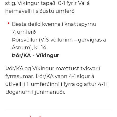
stig. Víkingur tapaði 0-1 fyrir Val á
heimavelli í síðustu umferð.
Besta deild kvenna í knattspyrnu
7. umferð
Þórsvöllur (VÍS völlurinn – gervigras á
Ásnum), kl. 14
Þór/KA - Víkingur
Þór/KA og Víkingur mættust tvisvar í
fyrrasumar. Þór/KA vann 4-1 sigur á
útivelli í 1. umferðinni í fyrra og aftur 4-1 í
Boganum í júnímánuði.