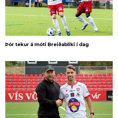
Þór tekur á móti Breiðabliki í dag