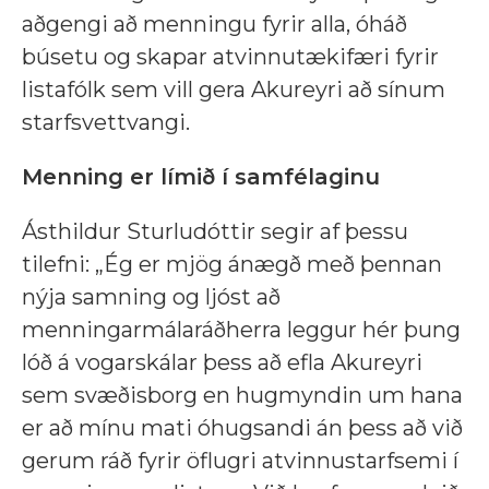
aðgengi að menningu fyrir alla, óháð
búsetu og skapar atvinnutækifæri fyrir
listafólk sem vill gera Akureyri að sínum
starfsvettvangi.
Menning er límið í samfélaginu
Ásthildur Sturludóttir segir af þessu
tilefni: „Ég er mjög ánægð með þennan
nýja samning og ljóst að
menningarmálaráðherra leggur hér þung
lóð á vogarskálar þess að efla Akureyri
sem svæðisborg en hugmyndin um hana
er að mínu mati óhugsandi án þess að við
gerum ráð fyrir öflugri atvinnustarfsemi í