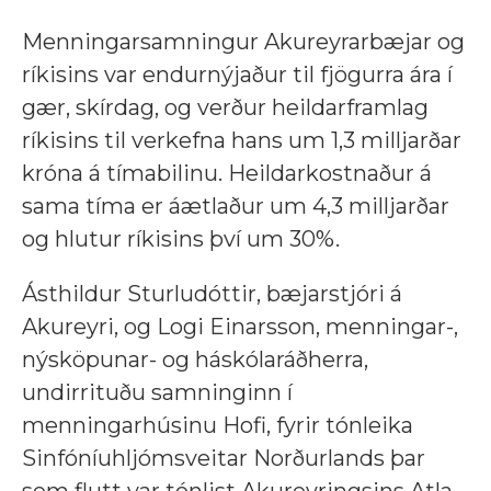
Menningarsamningur Akureyrarbæjar og
ríkisins var endurnýjaður til fjögurra ára í
gær, skírdag, og verður heildarframlag
ríkisins til verkefna hans um 1,3 milljarðar
króna á tímabilinu. Heildarkostnaður á
sama tíma er áætlaður um 4,3 milljarðar
og hlutur ríkisins því um 30%.
Ásthildur Sturludóttir, bæjarstjóri á
Akureyri, og Logi Einarsson, menningar-,
nýsköpunar- og háskólaráðherra,
undirrituðu samninginn í
menningarhúsinu Hofi, fyrir tónleika
Sinfóníuhljómsveitar Norðurlands þar
sem flutt var tónlist Akureyringsins Atla