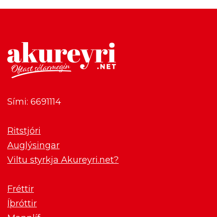
Sími: 6691114
Ritstjóri
Auglýsingar
Viltu styrkja Akureyri.net?
Fréttir
Íþróttir