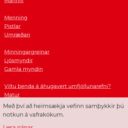
Mannlíf
Menning
Pistlar
Umræðan
Minningargreinar
Ljósmyndir
Gamla myndin
Viltu benda á áhugavert umfjöllunarefni?
Matur
Með því að heimsækja vefinn samþykkir þú
notkun á vafrakökum.
Lesa nánar