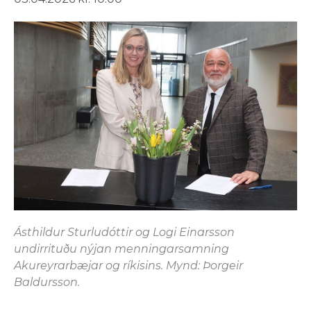
Ásthildur Sturludóttir og Logi Einarsson
undirrituðu nýjan menningarsamning
Akureyrarbæjar og ríkisins. Mynd: Þorgeir
Baldursson.