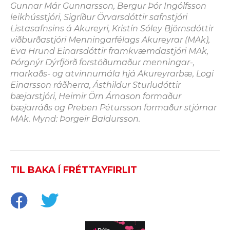
Gunnar Már Gunnarsson, Bergur Þór Ingólfsson
leikhússtjóri, Sigríður Örvarsdóttir safnstjóri
Listasafnsins á Akureyri, Kristín Sóley Björnsdóttir
viðburðastjóri Menningarfélags Akureyrar (MAk),
Eva Hrund Einarsdóttir framkvæmdastjóri MAk,
Þórgnýr Dýrfjörð forstöðumaður menningar-,
markaðs- og atvinnumála hjá Akureyrarbæ, Logi
Einarsson ráðherra, Ásthildur Sturludóttir
bæjarstjóri, Heimir Örn Árnason formaður
bæjarráðs og Preben Pétursson formaður stjórnar
MAk. Mynd: Þorgeir Baldursson.
TIL BAKA Í FRÉTTAYFIRLIT