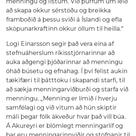
menningu og listum. Við þurfum um leið
að skapa okkur sérstöðu og breikka
framboðið á þessu sviði á Íslandi og efla
sköpunarkraftinn okkur öllum til heilla.“
Logi Einarsson segir það vera eina af
stefnuáherslum ríkisstjórnarinnar að
auka aðgengi þjóðarinnar að menningu
óháð búsetu og efnahag. Í því felist aukin
tækifæri til þátttöku í skapandi starfi, til
að sækja menningarviðburði og starfa við
menningu. „Menning er límið í hverju
samfélagi og við vitum að hún skiptir
máli þegar fólk ákveður hvar það vill búa.
Á Akureyri er blómlegt menningarlíf og
þar eru menningarinnviðir og stofnanir til