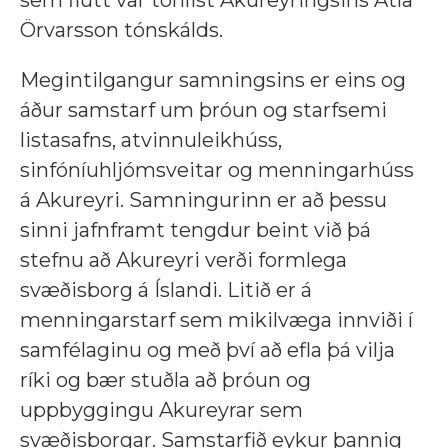
Örvarsson tónskálds.
Megintilgangur samningsins er eins og
áður samstarf um þróun og starfsemi
listasafns, atvinnuleikhúss,
sinfóníuhljómsveitar og menningarhúss
á Akureyri. Samningurinn er að þessu
sinni jafnframt tengdur beint við þá
stefnu að Akureyri verði formlega
svæðisborg á Íslandi. Litið er á
menningarstarf sem mikilvæga innviði í
samfélaginu og með því að efla þá vilja
ríki og bær stuðla að þróun og
uppbyggingu Akureyrar sem
svæðisborgar. Samstarfið eykur þannig