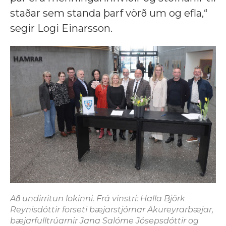
staðar sem standa þarf vörð um og efla,“
segir Logi Einarsson.
Að undirritun lokinni. Frá vinstri: Halla Björk
Reynisdóttir forseti bæjarstjórnar Akureyrarbæjar,
bæjarfulltrúarnir Jana Salóme Jósepsdóttir og