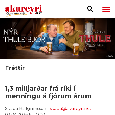
Leita
Fréttir
1,3 milljarðar frá ríki í
menningu á fjórum árum
Skapti Hallgrímsson -
skapti@akureyri.net
03.04.2026 kl. 10:00