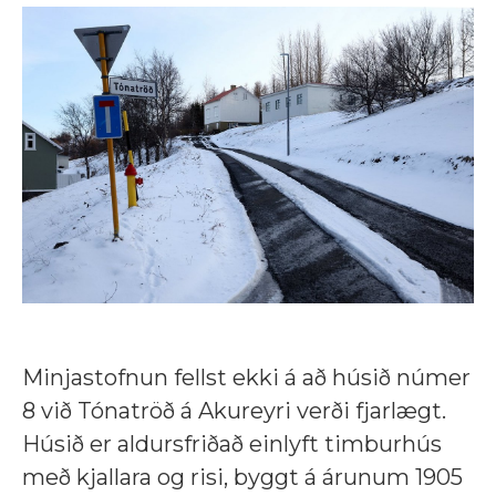
Minjastofnun fellst ekki á að húsið númer
8 við Tónatröð á Akureyri verði fjarlægt.
Húsið er aldursfriðað einlyft timburhús
með kjallara og risi, byggt á árunum 1905