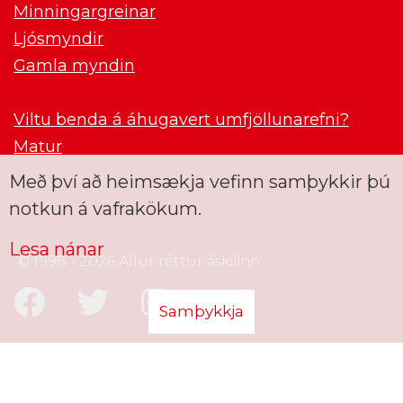
Minningargreinar
Ljósmyndir
Gamla myndin
Viltu benda á áhugavert umfjöllunarefni?
Matur
Með því að heimsækja vefinn samþykkir þú
notkun á vafrakökum.
Lesa nánar
© 1998 - 2026 Allur réttur áskilinn
Samþykkja