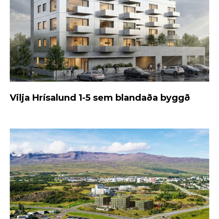
Vilja Hrísalund 1-5 sem blandaða byggð