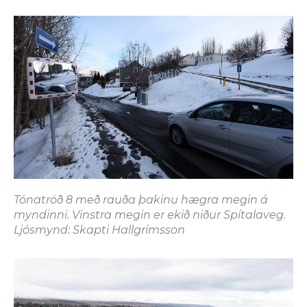
Tónatröð 8 með rauða þakinu hægra megin á
myndinni. Vinstra megin er ekið niður Spítalaveg.
Ljósmynd: Skapti Hallgrímsson