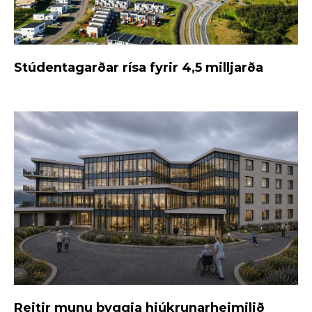
Stúdentagarðar rísa fyrir 4,5 milljarða
Reitir munu byggja hjúkrunarheimilið