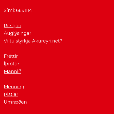
Sími: 6691114
Ritstjóri
Auglýsingar
Viltu styrkja Akureyri.net?
Fréttir
Íþróttir
Mannlíf
Menning
Pistlar
Umræðan