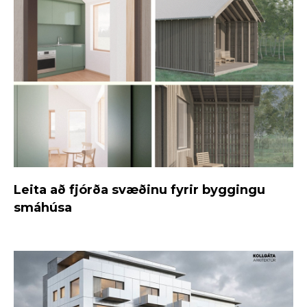
Leita að fjórða svæðinu fyrir byggingu
smáhúsa