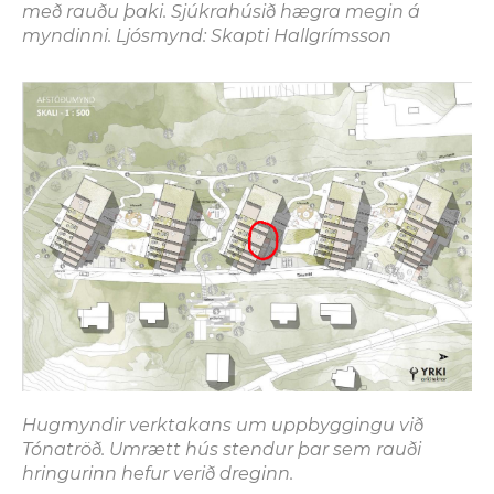
með rauðu þaki. Sjúkrahúsið hægra megin á
myndinni. Ljósmynd: Skapti Hallgrímsson
Hugmyndir verktakans um uppbyggingu við
Tónatröð. Umrætt hús stendur þar sem rauði
hringurinn hefur verið dreginn.