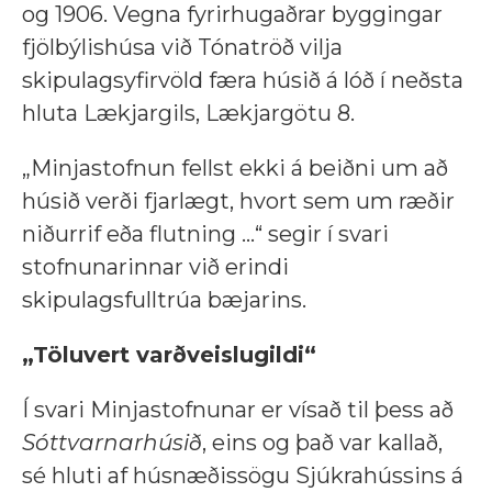
og 1906. Vegna fyrirhugaðrar byggingar
fjölbýlishúsa við Tónatröð vilja
skipulagsyfirvöld færa húsið á lóð í neðsta
hluta Lækjargils, Lækjargötu 8.
„Minjastofnun fellst ekki á beiðni um að
húsið verði fjarlægt, hvort sem um ræðir
niðurrif eða flutning ...“ segir í svari
stofnunarinnar við erindi
skipulagsfulltrúa bæjarins.
„Töluvert varðveislugildi“
Í svari Minjastofnunar er vísað til þess að
Sóttvarnarhúsið
, eins og það var kallað,
sé hluti af húsnæðissögu Sjúkrahússins á