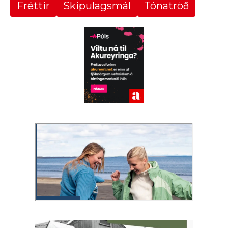
Fréttir
Skipulagsmál
Tónatröð