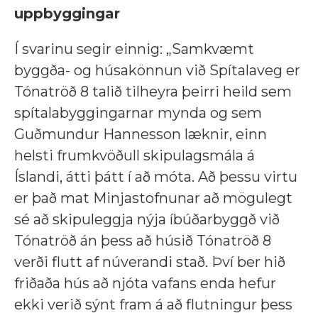
uppbyggingar
Í svarinu segir einnig: „Samkvæmt
byggða- og húsakönnun við Spítalaveg er
Tónatröð 8 talið tilheyra þeirri heild sem
spítalabyggingarnar mynda og sem
Guðmundur Hannesson læknir, einn
helsti frumkvöðull skipulagsmála á
Íslandi, átti þátt í að móta. Að þessu virtu
er það mat Minjastofnunar að mögulegt
sé að skipuleggja nýja íbúðarbyggð við
Tónatröð án þess að húsið Tónatröð 8
verði flutt af núverandi stað. Því ber hið
friðaða hús að njóta vafans enda hefur
ekki verið sýnt fram á að flutningur þess