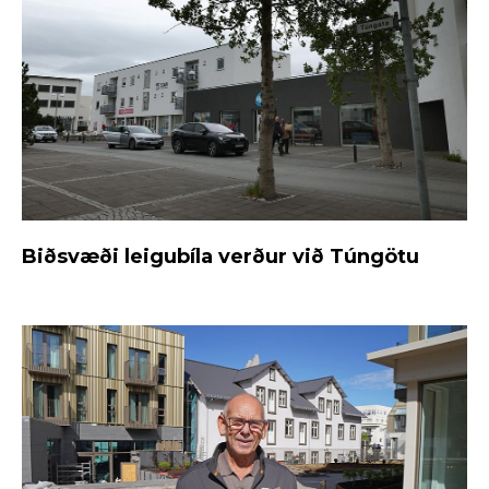
Biðsvæði leigubíla verður við Túngötu