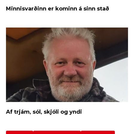
Minnisvarðinn er kominn á sinn stað
Af trjám, sól, skjóli og yndi