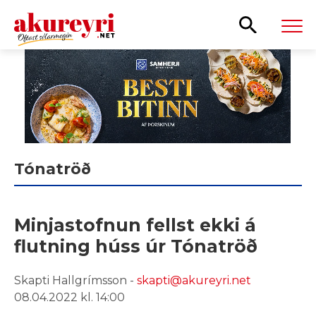
Leita
Tónatröð
Minjastofnun fellst ekki á
flutning húss úr Tónatröð
Skapti Hallgrímsson -
skapti@akureyri.net
08.04.2022 kl. 14:00