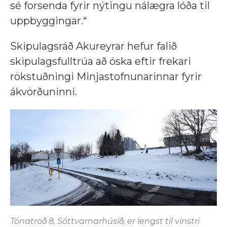
sé forsenda fyrir nýtingu nálægra lóða til
uppbyggingar.“
Skipulagsráð Akureyrar hefur falið
skipulagsfulltrúa að óska eftir frekari
rökstuðningi Minjastofnunarinnar fyrir
ákvörðuninni.
Tónatröð 8, Sóttvarnarhúsið, er lengst til vinstri