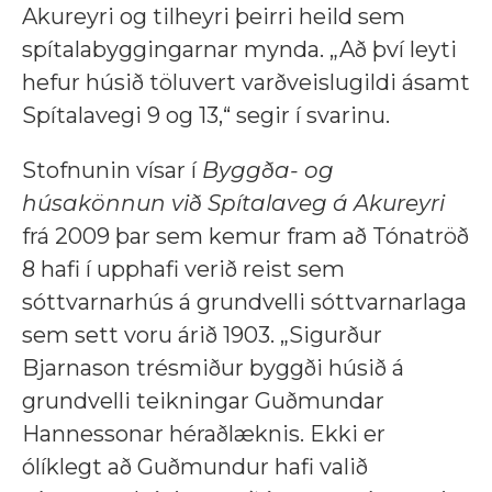
Akureyri og tilheyri þeirri heild sem
spítalabyggingarnar mynda. „Að því leyti
hefur húsið töluvert varðveislugildi ásamt
Spítalavegi 9 og 13,“ segir í svarinu.
Stofnunin vísar í
Byggða- og
húsakönnun við Spítalaveg á Akureyri
frá 2009 þar sem kemur fram að Tónatröð
8 hafi í upphafi verið reist sem
sóttvarnarhús á grundvelli sóttvarnarlaga
sem sett voru árið 1903. „Sigurður
Bjarnason trésmiður byggði húsið á
grundvelli teikningar Guðmundar
Hannessonar héraðlæknis. Ekki er
ólíklegt að Guðmundur hafi valið