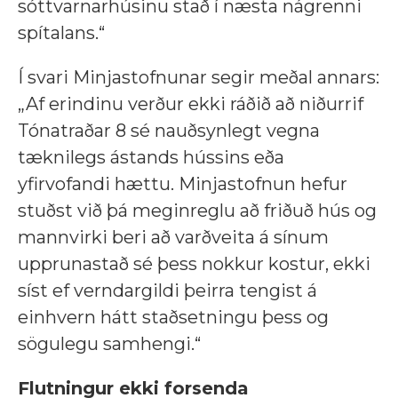
sóttvarnarhúsinu stað í næsta nágrenni
spítalans.“
Í svari Minjastofnunar segir meðal annars:
„Af erindinu verður ekki ráðið að niðurrif
Tónatraðar 8 sé nauðsynlegt vegna
tæknilegs ástands hússins eða
yfirvofandi hættu. Minjastofnun hefur
stuðst við þá meginreglu að friðuð hús og
mannvirki beri að varðveita á sínum
upprunastað sé þess nokkur kostur, ekki
síst ef verndargildi þeirra tengist á
einhvern hátt staðsetningu þess og
sögulegu samhengi.“
Flutningur ekki forsenda