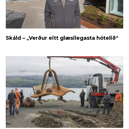
Skáld – „Verður eitt glæsilegasta hótelið“